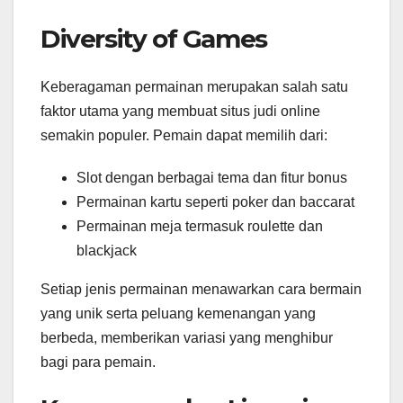
Diversity of Games
Keberagaman permainan merupakan salah satu
faktor utama yang membuat situs judi online
semakin populer. Pemain dapat memilih dari:
Slot dengan berbagai tema dan fitur bonus
Permainan kartu seperti poker dan baccarat
Permainan meja termasuk roulette dan
blackjack
Setiap jenis permainan menawarkan cara bermain
yang unik serta peluang kemenangan yang
berbeda, memberikan variasi yang menghibur
bagi para pemain.