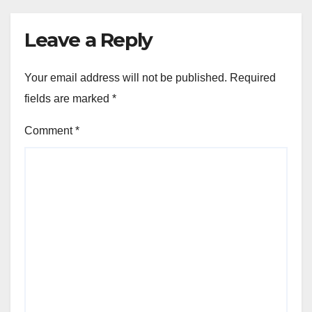
Leave a Reply
Your email address will not be published.
Required
fields are marked
*
Comment
*