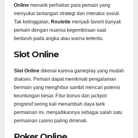
Online
menarik perhatian para pemain yang
menyukai tantangan strategi dan interaksi sosial.
Tak ketinggalan,
Roulette
menjadi favorit banyak
pemain dengan nuansa kegembiraan saat
bertaruh pada angka atau warna tertentu.
Slot Online
Slot Online
dikenal karena gameplay yang mudah
diakses. Pemain dapat menikmati pengalaman
bermain yang menghibur sambil mencari potensi
keuntungan besar. Fitur bonus dan jackpot
progresif sering kali menambah daya tarik
permainan ini, menjadikannya sebagai salah satu
permainan casino paling diminati.
Poker Online