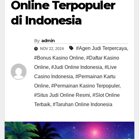
Online Terpopuler
di Indonesia
By
admin
#Agen Judi Terpercaya
,
NOV 22, 2024
#Bonus Kasino Online
,
#Daftar Kasino
Online
,
#Judi Online Indonesia
,
#Live
Casino Indonesia
,
#Permainan Kartu
Online
,
#Permainan Kasino Terpopuler
,
#Situs Judi Online Resmi
,
#Slot Online
Terbaik
,
#Taruhan Online Indonesia