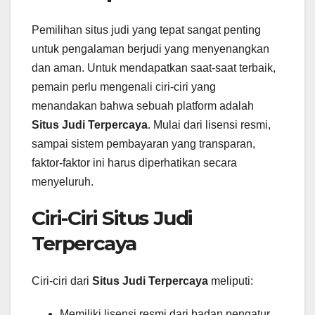
Pemilihan situs judi yang tepat sangat penting
untuk pengalaman berjudi yang menyenangkan
dan aman. Untuk mendapatkan saat-saat terbaik,
pemain perlu mengenali ciri-ciri yang
menandakan bahwa sebuah platform adalah
Situs Judi Terpercaya
. Mulai dari lisensi resmi,
sampai sistem pembayaran yang transparan,
faktor-faktor ini harus diperhatikan secara
menyeluruh.
Ciri-Ciri Situs Judi
Terpercaya
Ciri-ciri dari
Situs Judi Terpercaya
meliputi:
Memiliki lisensi resmi dari badan pengatur