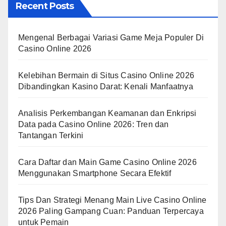
Recent Posts
Mengenal Berbagai Variasi Game Meja Populer Di
Casino Online 2026
Kelebihan Bermain di Situs Casino Online 2026
Dibandingkan Kasino Darat: Kenali Manfaatnya
Analisis Perkembangan Keamanan dan Enkripsi
Data pada Casino Online 2026: Tren dan
Tantangan Terkini
Cara Daftar dan Main Game Casino Online 2026
Menggunakan Smartphone Secara Efektif
Tips Dan Strategi Menang Main Live Casino Online
2026 Paling Gampang Cuan: Panduan Terpercaya
untuk Pemain