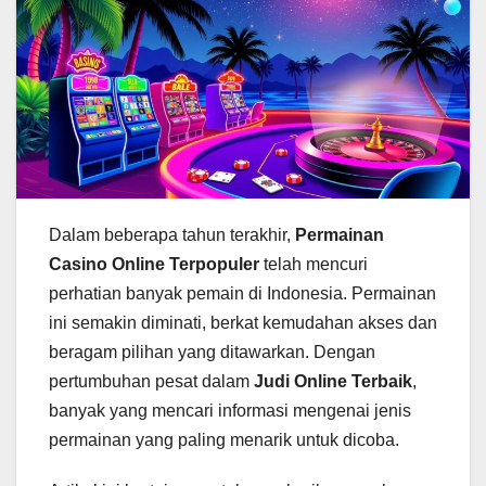
Dalam beberapa tahun terakhir,
Permainan
Casino Online Terpopuler
telah mencuri
perhatian banyak pemain di Indonesia. Permainan
ini semakin diminati, berkat kemudahan akses dan
beragam pilihan yang ditawarkan. Dengan
pertumbuhan pesat dalam
Judi Online Terbaik
,
banyak yang mencari informasi mengenai jenis
permainan yang paling menarik untuk dicoba.