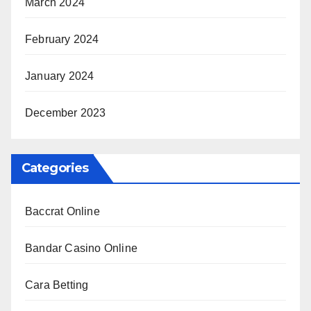
March 2024
February 2024
January 2024
December 2023
Categories
Baccrat Online
Bandar Casino Online
Cara Betting