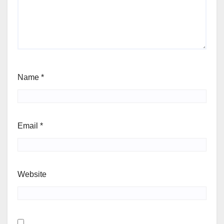
Name
*
Email
*
Website