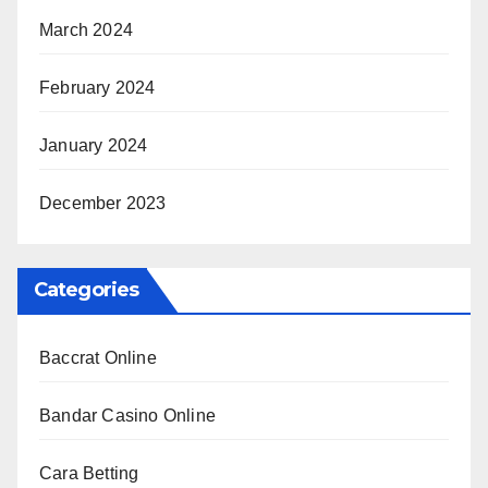
March 2024
February 2024
January 2024
December 2023
Categories
Baccrat Online
Bandar Casino Online
Cara Betting