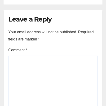
Leave a Reply
Your email address will not be published.
Required
fields are marked
*
Comment
*