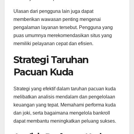
Ulasan dari pengguna lain juga dapat
memberikan wawasan penting mengenai
pengalaman layanan tersebut. Pengguna yang
puas umumnya merekomendasikan situs yang
memiliki pelayanan cepat dan efisien.
Strategi Taruhan
Pacuan Kuda
Strategi yang efektif dalam taruhan pacuan kuda
melibatkan analisis mendalam dan pengelolaan
keuangan yang tepat. Memahami performa kuda
dan joki, serta bagaimana mengelola bankroll
dapat membantu meningkatkan peluang sukses.