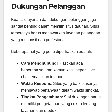
Dukungan Pelanggan
Kualitas layanan dan dukungan pelanggan juga
sangat penting dalam memilih situs taruhan. Situs
terpercaya harus menawarkan layanan pelanggan
yang responsif dan profesional.
Beberapa hal yang perlu diperhatikan adalah:
Cara Menghubungi
: Pastikan ada
beberapa saluran komunikasi, seperti live
chat, email, dan telepon.
Waktu Respons
: Situs yang baik biasanya
menjawab pertanyaan dalam waktu singkat.
Tingkat Pengetahuan
: Staf dukungan harus
memiliki pengetahuan yang cukup tentang
layanan dan produk.