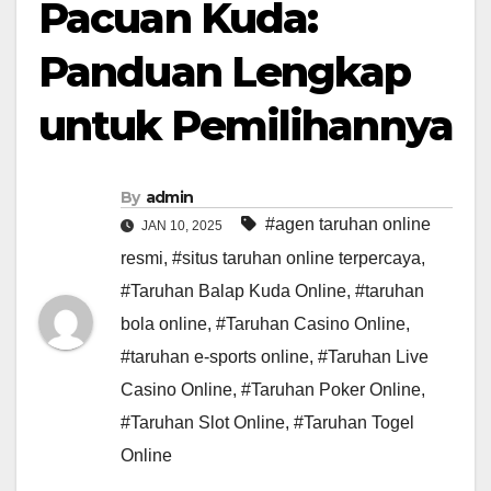
Pacuan Kuda:
Panduan Lengkap
untuk Pemilihannya
By
admin
#agen taruhan online
JAN 10, 2025
resmi
,
#situs taruhan online terpercaya
,
#Taruhan Balap Kuda Online
,
#taruhan
bola online
,
#Taruhan Casino Online
,
#taruhan e-sports online
,
#Taruhan Live
Casino Online
,
#Taruhan Poker Online
,
#Taruhan Slot Online
,
#Taruhan Togel
Online