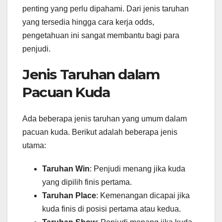
penting yang perlu dipahami. Dari jenis taruhan
yang tersedia hingga cara kerja odds,
pengetahuan ini sangat membantu bagi para
penjudi.
Jenis Taruhan dalam
Pacuan Kuda
Ada beberapa jenis taruhan yang umum dalam
pacuan kuda. Berikut adalah beberapa jenis
utama:
Taruhan Win
: Penjudi menang jika kuda
yang dipilih finis pertama.
Taruhan Place
: Kemenangan dicapai jika
kuda finis di posisi pertama atau kedua.