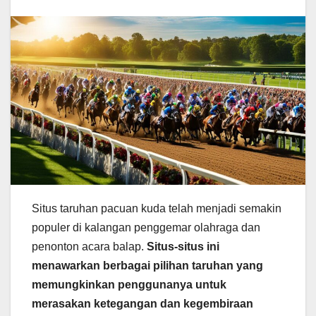
Situs taruhan pacuan kuda telah menjadi semakin
populer di kalangan penggemar olahraga dan
penonton acara balap.
Situs-situs ini
menawarkan berbagai pilihan taruhan yang
memungkinkan penggunanya untuk
merasakan ketegangan dan kegembiraan