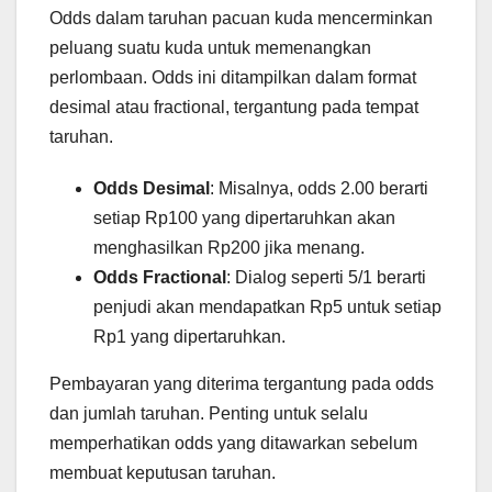
Odds dalam taruhan pacuan kuda mencerminkan
peluang suatu kuda untuk memenangkan
perlombaan. Odds ini ditampilkan dalam format
desimal atau fractional, tergantung pada tempat
taruhan.
Odds Desimal
: Misalnya, odds 2.00 berarti
setiap Rp100 yang dipertaruhkan akan
menghasilkan Rp200 jika menang.
Odds Fractional
: Dialog seperti 5/1 berarti
penjudi akan mendapatkan Rp5 untuk setiap
Rp1 yang dipertaruhkan.
Pembayaran yang diterima tergantung pada odds
dan jumlah taruhan. Penting untuk selalu
memperhatikan odds yang ditawarkan sebelum
membuat keputusan taruhan.