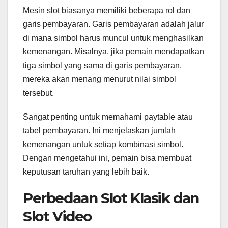
Mesin slot biasanya memiliki beberapa rol dan
garis pembayaran. Garis pembayaran adalah jalur
di mana simbol harus muncul untuk menghasilkan
kemenangan. Misalnya, jika pemain mendapatkan
tiga simbol yang sama di garis pembayaran,
mereka akan menang menurut nilai simbol
tersebut.
Sangat penting untuk memahami paytable atau
tabel pembayaran. Ini menjelaskan jumlah
kemenangan untuk setiap kombinasi simbol.
Dengan mengetahui ini, pemain bisa membuat
keputusan taruhan yang lebih baik.
Perbedaan Slot Klasik dan
Slot Video