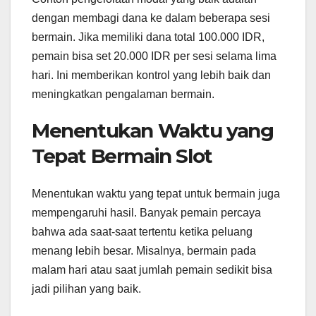
dengan membagi dana ke dalam beberapa sesi
bermain. Jika memiliki dana total 100.000 IDR,
pemain bisa set 20.000 IDR per sesi selama lima
hari. Ini memberikan kontrol yang lebih baik dan
meningkatkan pengalaman bermain.
Menentukan Waktu yang
Tepat Bermain Slot
Menentukan waktu yang tepat untuk bermain juga
mempengaruhi hasil. Banyak pemain percaya
bahwa ada saat-saat tertentu ketika peluang
menang lebih besar. Misalnya, bermain pada
malam hari atau saat jumlah pemain sedikit bisa
jadi pilihan yang baik.