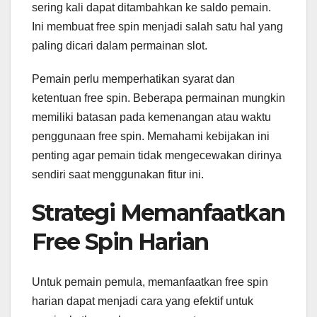
sering kali dapat ditambahkan ke saldo pemain.
Ini membuat free spin menjadi salah satu hal yang
paling dicari dalam permainan slot.
Pemain perlu memperhatikan syarat dan
ketentuan free spin. Beberapa permainan mungkin
memiliki batasan pada kemenangan atau waktu
penggunaan free spin. Memahami kebijakan ini
penting agar pemain tidak mengecewakan dirinya
sendiri saat menggunakan fitur ini.
Strategi Memanfaatkan
Free Spin Harian
Untuk pemain pemula, memanfaatkan free spin
harian dapat menjadi cara yang efektif untuk