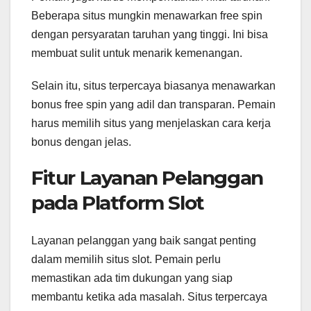
Beberapa situs mungkin menawarkan free spin
dengan persyaratan taruhan yang tinggi. Ini bisa
membuat sulit untuk menarik kemenangan.
Selain itu, situs terpercaya biasanya menawarkan
bonus free spin yang adil dan transparan. Pemain
harus memilih situs yang menjelaskan cara kerja
bonus dengan jelas.
Fitur Layanan Pelanggan
pada Platform Slot
Layanan pelanggan yang baik sangat penting
dalam memilih situs slot. Pemain perlu
memastikan ada tim dukungan yang siap
membantu ketika ada masalah. Situs terpercaya