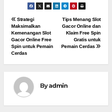
Post
Strategi
Tips Menang Slot
Maksimalkan
Gacor Online dan
navigation
Kemenangan Slot
Klaim Free Spin
Gacor Online Free
Gratis untuk
Spin untuk Pemain
Pemain Cerdas
Cerdas
By
admin