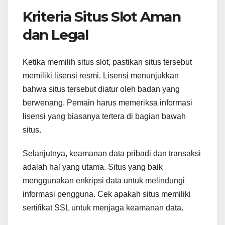
Kriteria Situs Slot Aman
dan Legal
Ketika memilih situs slot, pastikan situs tersebut
memiliki lisensi resmi. Lisensi menunjukkan
bahwa situs tersebut diatur oleh badan yang
berwenang. Pemain harus memeriksa informasi
lisensi yang biasanya tertera di bagian bawah
situs.
Selanjutnya, keamanan data pribadi dan transaksi
adalah hal yang utama. Situs yang baik
menggunakan enkripsi data untuk melindungi
informasi pengguna. Cek apakah situs memiliki
sertifikat SSL untuk menjaga keamanan data.