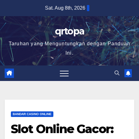
Skip
Sat. Aug 8th, 2026
to
content
qrtopa
Taruhan yang Menguntungkan dengan Panduan
Ini.
BANDAR CASINO ONLINE
Slot Online Gacor: