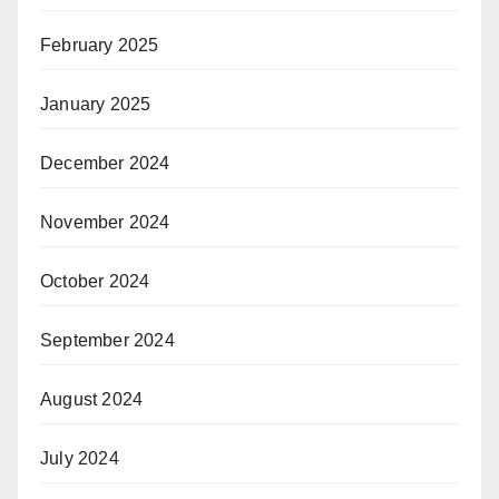
February 2025
January 2025
December 2024
November 2024
October 2024
September 2024
August 2024
July 2024