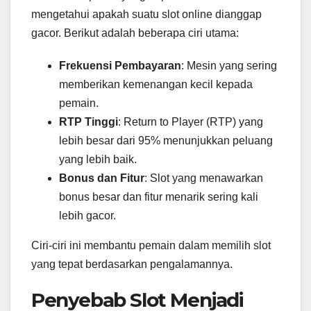
mengetahui apakah suatu slot online dianggap
gacor. Berikut adalah beberapa ciri utama:
Frekuensi Pembayaran
: Mesin yang sering
memberikan kemenangan kecil kepada
pemain.
RTP Tinggi
: Return to Player (RTP) yang
lebih besar dari 95% menunjukkan peluang
yang lebih baik.
Bonus dan Fitur
: Slot yang menawarkan
bonus besar dan fitur menarik sering kali
lebih gacor.
Ciri-ciri ini membantu pemain dalam memilih slot
yang tepat berdasarkan pengalamannya.
Penyebab Slot Menjadi