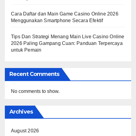
Cara Daftar dan Main Game Casino Online 2026
Menggunakan Smartphone Secara Efektif
Tips Dan Strategi Menang Main Live Casino Online
2026 Paling Gampang Cuan: Panduan Terpercaya
untuk Pemain
Recent Comments
No comments to show.
Archives
August 2026