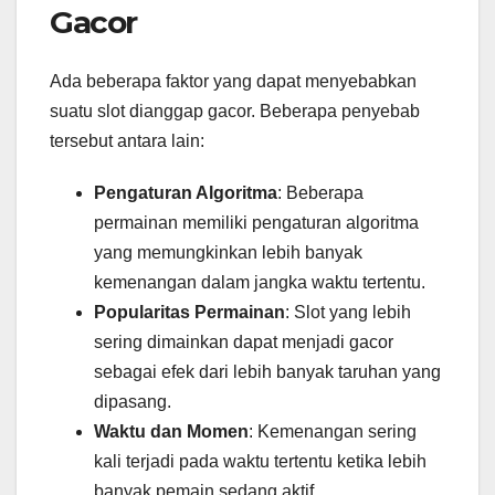
Gacor
Ada beberapa faktor yang dapat menyebabkan
suatu slot dianggap gacor. Beberapa penyebab
tersebut antara lain:
Pengaturan Algoritma
: Beberapa
permainan memiliki pengaturan algoritma
yang memungkinkan lebih banyak
kemenangan dalam jangka waktu tertentu.
Popularitas Permainan
: Slot yang lebih
sering dimainkan dapat menjadi gacor
sebagai efek dari lebih banyak taruhan yang
dipasang.
Waktu dan Momen
: Kemenangan sering
kali terjadi pada waktu tertentu ketika lebih
banyak pemain sedang aktif.