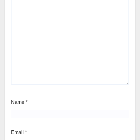
Name
*
Email
*