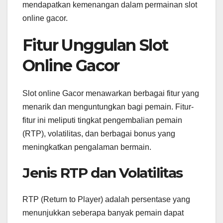
mendapatkan kemenangan dalam permainan slot
online gacor.
Fitur Unggulan Slot
Online Gacor
Slot online Gacor menawarkan berbagai fitur yang
menarik dan menguntungkan bagi pemain. Fitur-
fitur ini meliputi tingkat pengembalian pemain
(RTP), volatilitas, dan berbagai bonus yang
meningkatkan pengalaman bermain.
Jenis RTP dan Volatilitas
RTP (Return to Player) adalah persentase yang
menunjukkan seberapa banyak pemain dapat