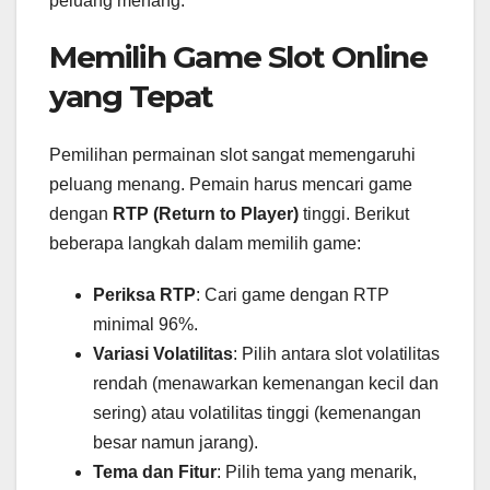
peluang menang.
Memilih Game Slot Online
yang Tepat
Pemilihan permainan slot sangat memengaruhi
peluang menang. Pemain harus mencari game
dengan
RTP (Return to Player)
tinggi. Berikut
beberapa langkah dalam memilih game:
Periksa RTP
: Cari game dengan RTP
minimal 96%.
Variasi Volatilitas
: Pilih antara slot volatilitas
rendah (menawarkan kemenangan kecil dan
sering) atau volatilitas tinggi (kemenangan
besar namun jarang).
Tema dan Fitur
: Pilih tema yang menarik,