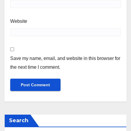
Website
Save my name, email, and website in this browser for
the next time I comment.
Search