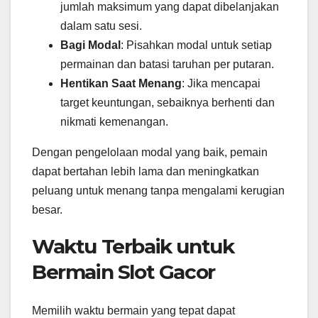
jumlah maksimum yang dapat dibelanjakan
dalam satu sesi.
Bagi Modal
: Pisahkan modal untuk setiap
permainan dan batasi taruhan per putaran.
Hentikan Saat Menang
: Jika mencapai
target keuntungan, sebaiknya berhenti dan
nikmati kemenangan.
Dengan pengelolaan modal yang baik, pemain
dapat bertahan lebih lama dan meningkatkan
peluang untuk menang tanpa mengalami kerugian
besar.
Waktu Terbaik untuk
Bermain Slot Gacor
Memilih waktu bermain yang tepat dapat