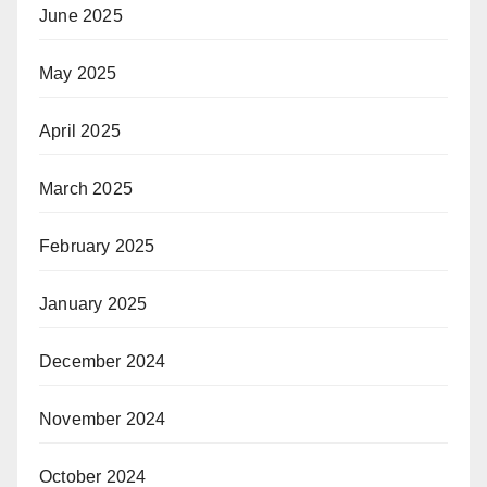
June 2025
May 2025
April 2025
March 2025
February 2025
January 2025
December 2024
November 2024
October 2024