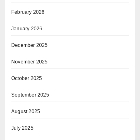
February 2026
January 2026
December 2025
November 2025
October 2025
September 2025
August 2025
July 2025