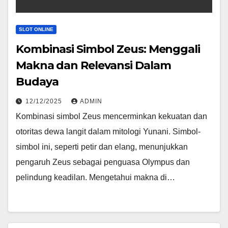
SLOT ONLINE
Kombinasi Simbol Zeus: Menggali
Makna dan Relevansi Dalam
Budaya
12/12/2025
ADMIN
Kombinasi simbol Zeus mencerminkan kekuatan dan
otoritas dewa langit dalam mitologi Yunani. Simbol-
simbol ini, seperti petir dan elang, menunjukkan
pengaruh Zeus sebagai penguasa Olympus dan
pelindung keadilan. Mengetahui makna di…