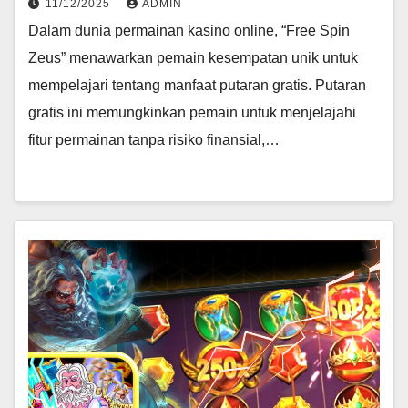
11/12/2025
ADMIN
Dalam dunia permainan kasino online, “Free Spin
Zeus” menawarkan pemain kesempatan unik untuk
mempelajari tentang manfaat putaran gratis. Putaran
gratis ini memungkinkan pemain untuk menjelajahi
fitur permainan tanpa risiko finansial,…