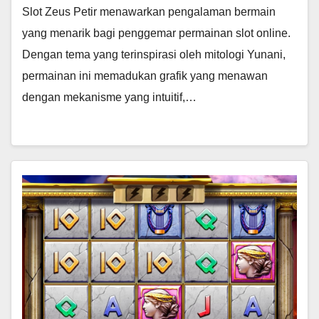
Slot Zeus Petir menawarkan pengalaman bermain
yang menarik bagi penggemar permainan slot online.
Dengan tema yang terinspirasi oleh mitologi Yunani,
permainan ini memadukan grafik yang menawan
dengan mekanisme yang intuitif,…