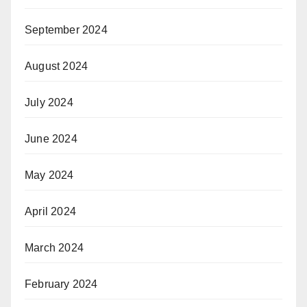
September 2024
August 2024
July 2024
June 2024
May 2024
April 2024
March 2024
February 2024