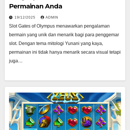
Permainan Anda
19/12/2025
ADMIN
Slot Gates of Olympus menawarkan pengalaman
bermain yang unik dan menarik bagi para penggemar
slot. Dengan tema mitologi Yunani yang kaya,
permainan ini tidak hanya menarik secara visual tetapi
juga…