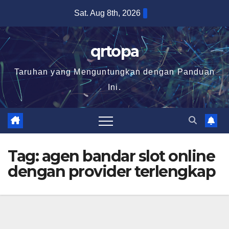
Skip
Sat. Aug 8th, 2026
to
content
qrtopa
Taruhan yang Menguntungkan dengan Panduan
Ini.
Tag:
agen bandar slot online
dengan provider terlengkap