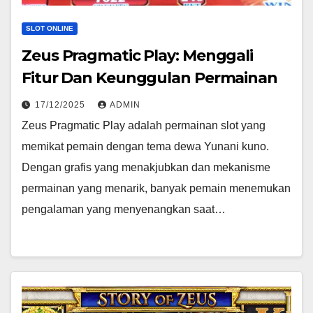
SLOT ONLINE
Zeus Pragmatic Play: Menggali
Fitur Dan Keunggulan Permainan
17/12/2025
ADMIN
Zeus Pragmatic Play adalah permainan slot yang
memikat pemain dengan tema dewa Yunani kuno.
Dengan grafis yang menakjubkan dan mekanisme
permainan yang menarik, banyak pemain menemukan
pengalaman yang menyenangkan saat…