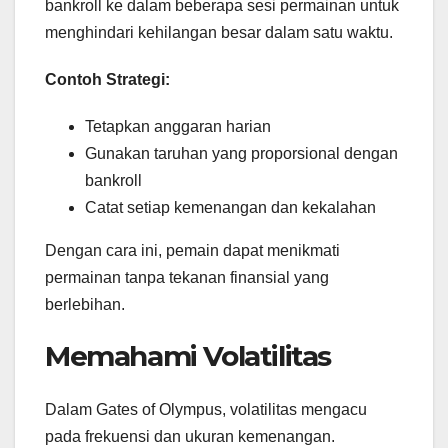
bankroll ke dalam beberapa sesi permainan untuk
menghindari kehilangan besar dalam satu waktu.
Contoh Strategi:
Tetapkan anggaran harian
Gunakan taruhan yang proporsional dengan
bankroll
Catat setiap kemenangan dan kekalahan
Dengan cara ini, pemain dapat menikmati
permainan tanpa tekanan finansial yang
berlebihan.
Memahami Volatilitas
Dalam Gates of Olympus, volatilitas mengacu
pada frekuensi dan ukuran kemenangan.