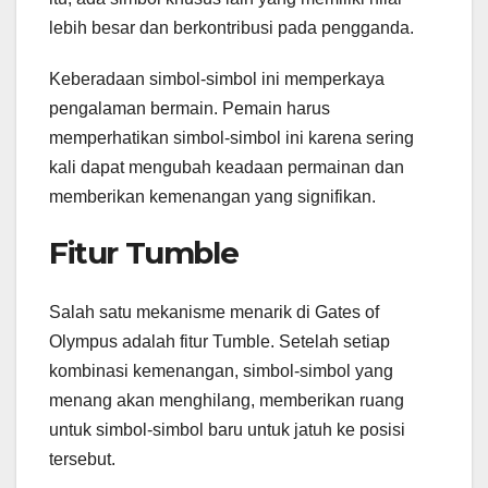
lebih besar dan berkontribusi pada pengganda.
Keberadaan simbol-simbol ini memperkaya
pengalaman bermain. Pemain harus
memperhatikan simbol-simbol ini karena sering
kali dapat mengubah keadaan permainan dan
memberikan kemenangan yang signifikan.
Fitur Tumble
Salah satu mekanisme menarik di Gates of
Olympus adalah fitur Tumble. Setelah setiap
kombinasi kemenangan, simbol-simbol yang
menang akan menghilang, memberikan ruang
untuk simbol-simbol baru untuk jatuh ke posisi
tersebut.