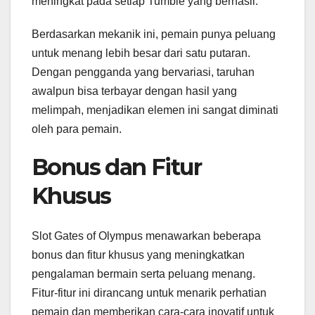
meningkat pada setiap Tumble yang berhasil.
Berdasarkan mekanik ini, pemain punya peluang
untuk menang lebih besar dari satu putaran.
Dengan pengganda yang bervariasi, taruhan
awalpun bisa terbayar dengan hasil yang
melimpah, menjadikan elemen ini sangat diminati
oleh para pemain.
Bonus dan Fitur
Khusus
Slot Gates of Olympus menawarkan beberapa
bonus dan fitur khusus yang meningkatkan
pengalaman bermain serta peluang menang.
Fitur-fitur ini dirancang untuk menarik perhatian
pemain dan memberikan cara-cara inovatif untuk