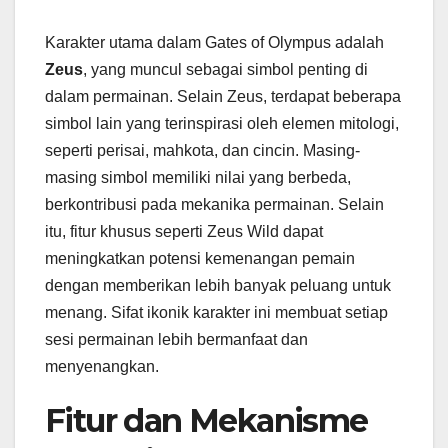
Karakter utama dalam Gates of Olympus adalah
Zeus
, yang muncul sebagai simbol penting di
dalam permainan. Selain Zeus, terdapat beberapa
simbol lain yang terinspirasi oleh elemen mitologi,
seperti perisai, mahkota, dan cincin. Masing-
masing simbol memiliki nilai yang berbeda,
berkontribusi pada mekanika permainan. Selain
itu, fitur khusus seperti Zeus Wild dapat
meningkatkan potensi kemenangan pemain
dengan memberikan lebih banyak peluang untuk
menang. Sifat ikonik karakter ini membuat setiap
sesi permainan lebih bermanfaat dan
menyenangkan.
Fitur dan Mekanisme