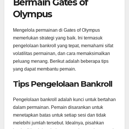
Bermain Gates of
Olympus
Mengelola permainan di Gates of Olympus
memerlukan strategi yang baik. Ini termasuk
pengelolaan bankroll yang tepat, memahami sifat
volatilitas permainan, dan cara memaksimalkan
peluang menang. Berikut adalah beberapa tips
yang dapat membantu pemain.
Tips Pengelolaan Bankroll
Pengelolaan bankroll adalah kunci untuk bertahan
dalam permainan. Pemain disarankan untuk
menetapkan batas untuk setiap sesi dan tidak
melebihi jumlah tersebut. Idealnya, pisahkan