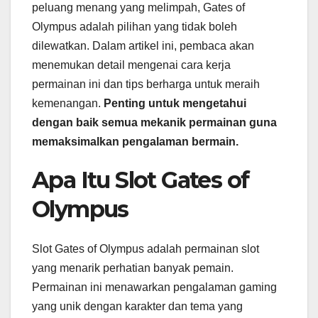
peluang menang yang melimpah, Gates of
Olympus adalah pilihan yang tidak boleh
dilewatkan. Dalam artikel ini, pembaca akan
menemukan detail mengenai cara kerja
permainan ini dan tips berharga untuk meraih
kemenangan.
Penting untuk mengetahui
dengan baik semua mekanik permainan guna
memaksimalkan pengalaman bermain.
Apa Itu Slot Gates of
Olympus
Slot Gates of Olympus adalah permainan slot
yang menarik perhatian banyak pemain.
Permainan ini menawarkan pengalaman gaming
yang unik dengan karakter dan tema yang