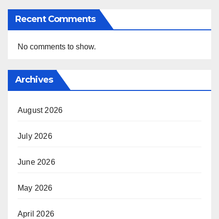
Recent Comments
No comments to show.
Archives
August 2026
July 2026
June 2026
May 2026
April 2026