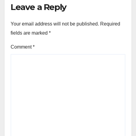
Leave a Reply
Your email address will not be published.
Required
fields are marked
*
Comment
*