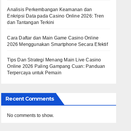
Analisis Perkembangan Keamanan dan
Enkripsi Data pada Casino Online 2026: Tren
dan Tantangan Terkini
Cara Daftar dan Main Game Casino Online
2026 Menggunakan Smartphone Secara Efektif
Tips Dan Strategi Menang Main Live Casino
Online 2026 Paling Gampang Cuan: Panduan
Terpercaya untuk Pemain
Recent Comments
No comments to show.