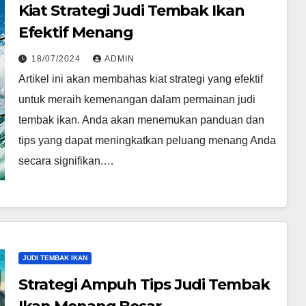
Kiat Strategi Judi Tembak Ikan
Efektif Menang
18/07/2024
ADMIN
Artikel ini akan membahas kiat strategi yang efektif
untuk meraih kemenangan dalam permainan judi
tembak ikan. Anda akan menemukan panduan dan
tips yang dapat meningkatkan peluang menang Anda
secara signifikan.…
JUDI TEMBAK IKAN
Strategi Ampuh Tips Judi Tembak