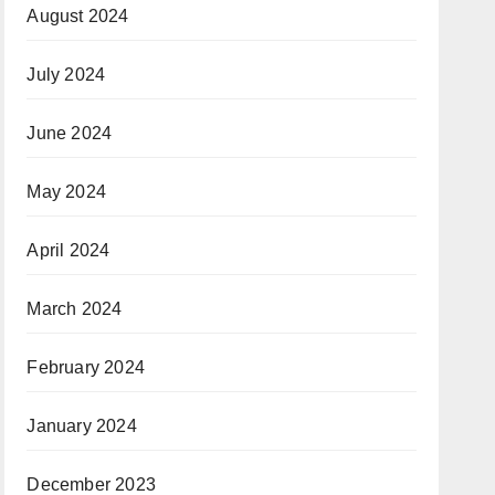
August 2024
July 2024
June 2024
May 2024
April 2024
March 2024
February 2024
January 2024
December 2023