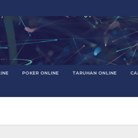
INE
POKER ONLINE
TARUHAN ONLINE
CA