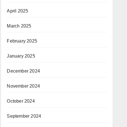
April 2025
March 2025
February 2025
January 2025
December 2024
November 2024
October 2024
September 2024