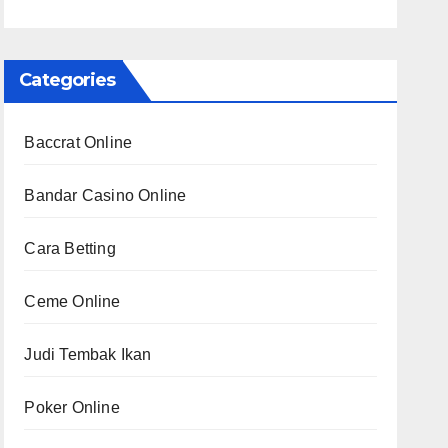
Categories
Baccrat Online
Bandar Casino Online
Cara Betting
Ceme Online
Judi Tembak Ikan
Poker Online