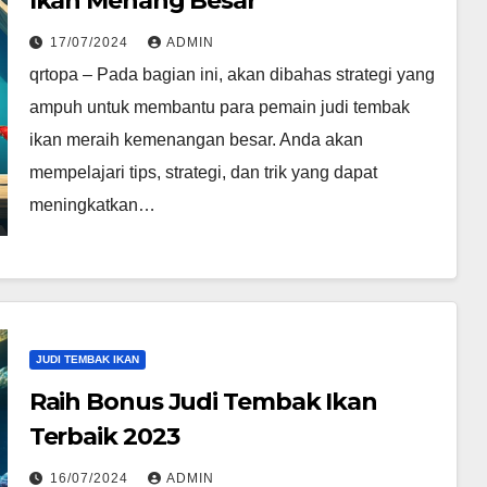
Ikan Menang Besar
17/07/2024
ADMIN
qrtopa – Pada bagian ini, akan dibahas strategi yang
ampuh untuk membantu para pemain judi tembak
ikan meraih kemenangan besar. Anda akan
mempelajari tips, strategi, dan trik yang dapat
meningkatkan…
JUDI TEMBAK IKAN
Raih Bonus Judi Tembak Ikan
Terbaik 2023
16/07/2024
ADMIN