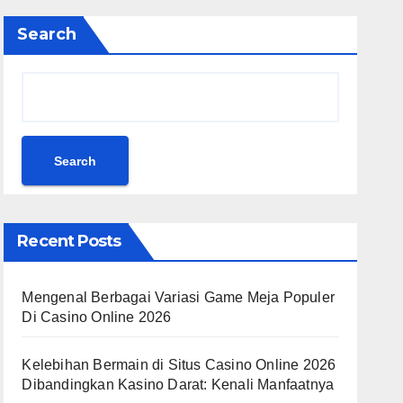
Search
Search
Recent Posts
Mengenal Berbagai Variasi Game Meja Populer
Di Casino Online 2026
Kelebihan Bermain di Situs Casino Online 2026
Dibandingkan Kasino Darat: Kenali Manfaatnya