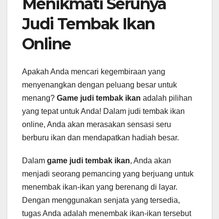
Menikmati Serunya
Judi Tembak Ikan
Online
Apakah Anda mencari kegembiraan yang
menyenangkan dengan peluang besar untuk
menang?
Game judi tembak ikan
adalah pilihan
yang tepat untuk Anda! Dalam judi tembak ikan
online, Anda akan merasakan sensasi seru
berburu ikan dan mendapatkan hadiah besar.
Dalam
game judi tembak ikan
, Anda akan
menjadi seorang pemancing yang berjuang untuk
menembak ikan-ikan yang berenang di layar.
Dengan menggunakan senjata yang tersedia,
tugas Anda adalah menembak ikan-ikan tersebut