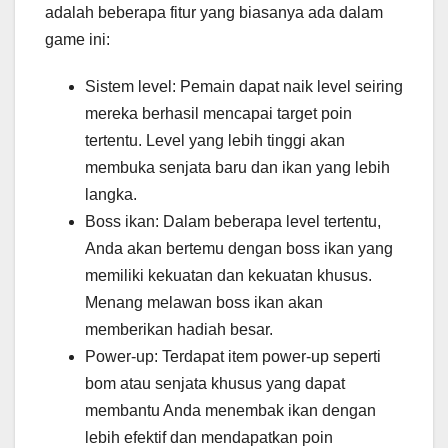
adalah beberapa fitur yang biasanya ada dalam
game ini:
Sistem level: Pemain dapat naik level seiring
mereka berhasil mencapai target poin
tertentu. Level yang lebih tinggi akan
membuka senjata baru dan ikan yang lebih
langka.
Boss ikan: Dalam beberapa level tertentu,
Anda akan bertemu dengan boss ikan yang
memiliki kekuatan dan kekuatan khusus.
Menang melawan boss ikan akan
memberikan hadiah besar.
Power-up: Terdapat item power-up seperti
bom atau senjata khusus yang dapat
membantu Anda menembak ikan dengan
lebih efektif dan mendapatkan poin