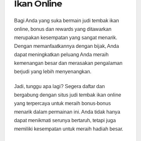
Ikan Online
Bagi Anda yang suka bermain judi tembak ikan
online, bonus dan rewards yang ditawarkan
merupakan kesempatan yang sangat menarik.
Dengan memanfaatkannya dengan bijak, Anda
dapat meningkatkan peluang Anda meraih
kemenangan besar dan merasakan pengalaman
berjudi yang lebih menyenangkan.
Jadi, tunggu apa lagi? Segera daftar dan
bergabung dengan situs judi tembak ikan online
yang terpercaya untuk meraih bonus-bonus
menarik dalam permainan ini. Anda tidak hanya
dapat menikmati serunya bertaruh, tetapi juga
memiliki kesempatan untuk meraih hadiah besar.