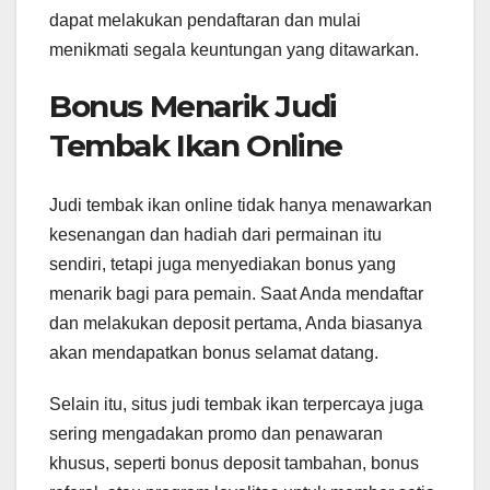
dapat melakukan pendaftaran dan mulai
menikmati segala keuntungan yang ditawarkan.
Bonus Menarik Judi
Tembak Ikan Online
Judi tembak ikan online tidak hanya menawarkan
kesenangan dan hadiah dari permainan itu
sendiri, tetapi juga menyediakan bonus yang
menarik bagi para pemain. Saat Anda mendaftar
dan melakukan deposit pertama, Anda biasanya
akan mendapatkan bonus selamat datang.
Selain itu, situs judi tembak ikan terpercaya juga
sering mengadakan promo dan penawaran
khusus, seperti bonus deposit tambahan, bonus