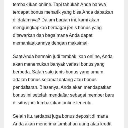
tembak ikan online. Tapi tahukah Anda bahwa
terdapat bonus menarik yang bisa Anda dapatkan
di dalamnya? Dalam bagian ini, kami akan
mengungkapkan berbagai jenis bonus yang
ditawarkan dan bagaimana Anda dapat
memanfaatkannya dengan maksimal.
Saat Anda bermain judi tembak ikan online, Anda
akan menemukan banyak variasi bonus yang
berbeda. Salah satu jenis bonus yang umum
adalah bonus selamat datang atau bonus
pendaftaran. Biasanya, Anda akan mendapatkan
bonus ini setelah mendaftar sebagai member baru
di situs judi tembak ikan online tertentu.
Selain itu, terdapat juga bonus deposit di mana
Anda akan menerima tambahan uang atau kredit