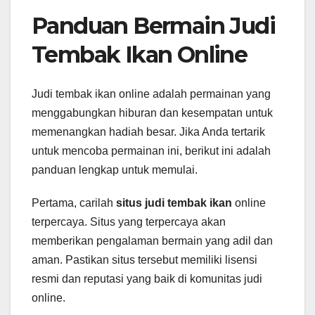
Panduan Bermain Judi
Tembak Ikan Online
Judi tembak ikan online adalah permainan yang
menggabungkan hiburan dan kesempatan untuk
memenangkan hadiah besar. Jika Anda tertarik
untuk mencoba permainan ini, berikut ini adalah
panduan lengkap untuk memulai.
Pertama, carilah
situs judi tembak ikan
online
terpercaya. Situs yang terpercaya akan
memberikan pengalaman bermain yang adil dan
aman. Pastikan situs tersebut memiliki lisensi
resmi dan reputasi yang baik di komunitas judi
online.