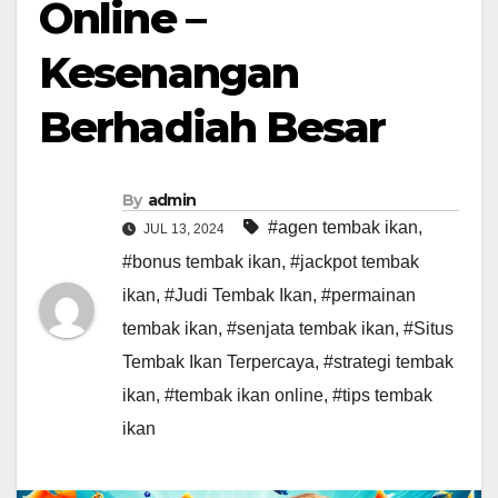
Online –
Kesenangan
Berhadiah Besar
By
admin
#agen tembak ikan
,
JUL 13, 2024
#bonus tembak ikan
,
#jackpot tembak
ikan
,
#Judi Tembak Ikan
,
#permainan
tembak ikan
,
#senjata tembak ikan
,
#Situs
Tembak Ikan Terpercaya
,
#strategi tembak
ikan
,
#tembak ikan online
,
#tips tembak
ikan