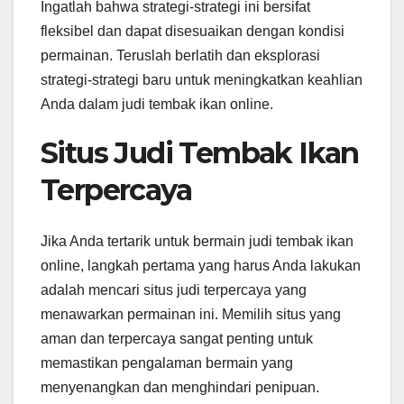
Ingatlah bahwa strategi-strategi ini bersifat
fleksibel dan dapat disesuaikan dengan kondisi
permainan. Teruslah berlatih dan eksplorasi
strategi-strategi baru untuk meningkatkan keahlian
Anda dalam judi tembak ikan online.
Situs Judi Tembak Ikan
Terpercaya
Jika Anda tertarik untuk bermain judi tembak ikan
online, langkah pertama yang harus Anda lakukan
adalah mencari situs judi terpercaya yang
menawarkan permainan ini. Memilih situs yang
aman dan terpercaya sangat penting untuk
memastikan pengalaman bermain yang
menyenangkan dan menghindari penipuan.