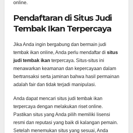
online.
Pendaftaran di Situs Judi
Tembak Ikan Terpercaya
Jika Anda ingin bergabung dan bermain judi
tembak ikan online, Anda perlu mendaftar di
situs
judi tembak ikan
terpercaya. Situs-situs ini
menawarkan keamanan dan kepercayaan dalam
bertransaksi serta jaminan bahwa hasil permainan
adalah fair dan tidak terjadi manipulasi.
Anda dapat mencari situs judi tembak ikan
terpercaya dengan melakukan riset online.
Pastikan situs yang Anda pilih memiliki lisensi
resmi dan reputasi yang baik di kalangan pemain.
Setelah menemukan situs yang sesuai, Anda