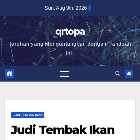
Skip
Sun. Aug 9th, 2026
to
content
qrtopa
Taruhan yang Menguntungkan dengan Panduan
Ini.
JUDI TEMBAK IKAN
Judi Tembak Ikan