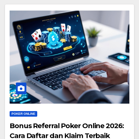
POKER ONLINE
Bonus Referral Poker Online 2026:
Cara Daftar dan Klaim Terbaik