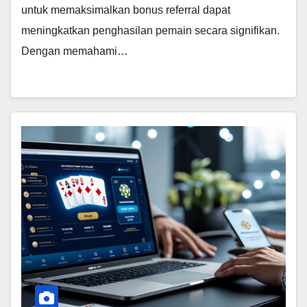
untuk memaksimalkan bonus referral dapat
meningkatkan penghasilan pemain secara signifikan.
Dengan memahami…