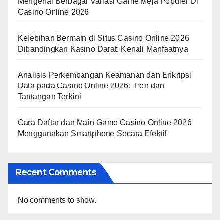
Mengenal Berbagai Variasi Game Meja Populer Di
Casino Online 2026
Kelebihan Bermain di Situs Casino Online 2026
Dibandingkan Kasino Darat: Kenali Manfaatnya
Analisis Perkembangan Keamanan dan Enkripsi
Data pada Casino Online 2026: Tren dan
Tantangan Terkini
Cara Daftar dan Main Game Casino Online 2026
Menggunakan Smartphone Secara Efektif
Recent Comments
No comments to show.