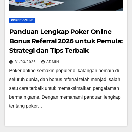
POKER ONLINE
Panduan Lengkap Poker Online
Bonus Referral 2026 untuk Pemula:
Strategi dan Tips Terbaik
31/03/2026
ADMIN
Poker online semakin populer di kalangan pemain di
seluruh dunia, dan bonus referral telah menjadi salah
satu cara terbaik untuk memaksimalkan pengalaman
bermain game. Dengan memahami panduan lengkap
tentang poker…