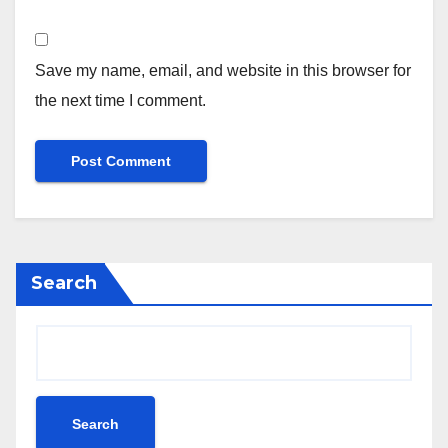
Save my name, email, and website in this browser for
the next time I comment.
Search
Search