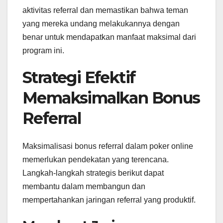
aktivitas referral dan memastikan bahwa teman
yang mereka undang melakukannya dengan
benar untuk mendapatkan manfaat maksimal dari
program ini.
Strategi Efektif
Memaksimalkan Bonus
Referral
Maksimalisasi bonus referral dalam poker online
memerlukan pendekatan yang terencana.
Langkah-langkah strategis berikut dapat
membantu dalam membangun dan
mempertahankan jaringan referral yang produktif.