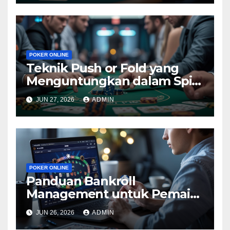
POKER ONLINE
Teknik Push or Fold yang
Menguntungkan dalam Spin
& Go Poker: Panduan
JUN 27, 2026
ADMIN
Strategis untuk Pemain
Pemula dan Berpengalaman
POKER ONLINE
Panduan Bankroll
Management untuk Pemain
Spin & Go Poker Online:
JUN 26, 2026
ADMIN
Strategi Cerdas untuk