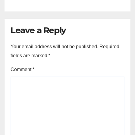
Sukses di Meja Hijau
Leave a Reply
Your email address will not be published.
Required
fields are marked
*
Comment
*