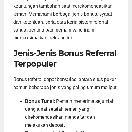
keuntungan tambahan saat merekomendasikan
teman. Memahami berbagai jenis bonus, syarat
dan ketentuan, serta cara kerja sistem referral
sangat penting bagi pemain yang ingin
memaksimalkan peluang ini.
Jenis-Jenis Bonus Referral
Terpopuler
Bonus referral dapat bervariasi antara situs poker,
namun beberapa jenis yang paling umum meliputi:
Bonus Tunai
: Pemain menerima sejumlah
uang tunai setelah teman yang
direkomendasikan mendaftar dan
melakukan deposit.