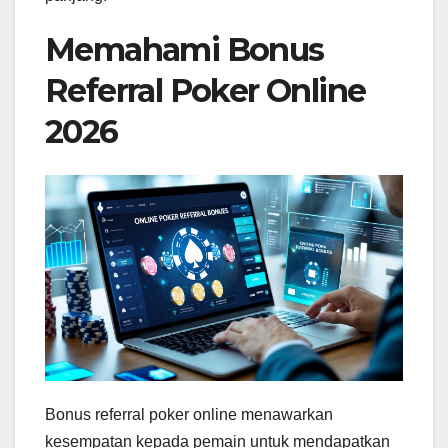
Memahami Bonus
Referral Poker Online
2026
Bonus referral poker online menawarkan
kesempatan kepada pemain untuk mendapatkan