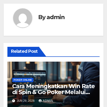
By
admin
Related Post
POKER ONLINE
Cara Meningkatkan Win Rate
di Spin & Go Poker Melalui
Analisis Statistik yang Efektif
JUN 29, 2026
ADMIN