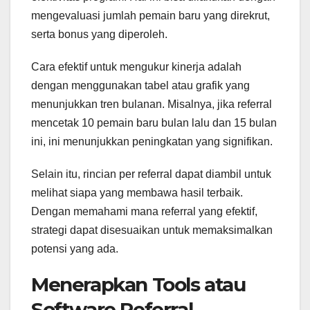
mengevaluasi jumlah pemain baru yang direkrut,
serta bonus yang diperoleh.
Cara efektif untuk mengukur kinerja adalah
dengan menggunakan tabel atau grafik yang
menunjukkan tren bulanan. Misalnya, jika referral
mencetak 10 pemain baru bulan lalu dan 15 bulan
ini, ini menunjukkan peningkatan yang signifikan.
Selain itu, rincian per referral dapat diambil untuk
melihat siapa yang membawa hasil terbaik.
Dengan memahami mana referral yang efektif,
strategi dapat disesuaikan untuk memaksimalkan
potensi yang ada.
Menerapkan Tools atau
Software Referral