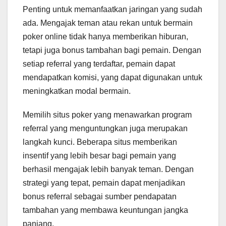
Penting untuk memanfaatkan jaringan yang sudah
ada. Mengajak teman atau rekan untuk bermain
poker online tidak hanya memberikan hiburan,
tetapi juga bonus tambahan bagi pemain. Dengan
setiap referral yang terdaftar, pemain dapat
mendapatkan komisi, yang dapat digunakan untuk
meningkatkan modal bermain.
Memilih situs poker yang menawarkan program
referral yang menguntungkan juga merupakan
langkah kunci. Beberapa situs memberikan
insentif yang lebih besar bagi pemain yang
berhasil mengajak lebih banyak teman. Dengan
strategi yang tepat, pemain dapat menjadikan
bonus referral sebagai sumber pendapatan
tambahan yang membawa keuntungan jangka
panjang.