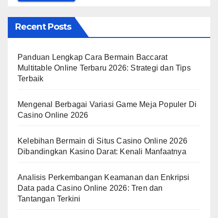
Recent Posts
Panduan Lengkap Cara Bermain Baccarat
Multitable Online Terbaru 2026: Strategi dan Tips
Terbaik
Mengenal Berbagai Variasi Game Meja Populer Di
Casino Online 2026
Kelebihan Bermain di Situs Casino Online 2026
Dibandingkan Kasino Darat: Kenali Manfaatnya
Analisis Perkembangan Keamanan dan Enkripsi
Data pada Casino Online 2026: Tren dan
Tantangan Terkini