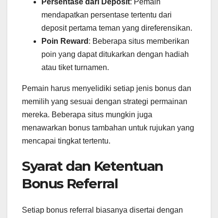
Persentase dari Deposit
: Pemain
mendapatkan persentase tertentu dari
deposit pertama teman yang direferensikan.
Poin Reward
: Beberapa situs memberikan
poin yang dapat ditukarkan dengan hadiah
atau tiket turnamen.
Pemain harus menyelidiki setiap jenis bonus dan
memilih yang sesuai dengan strategi permainan
mereka. Beberapa situs mungkin juga
menawarkan bonus tambahan untuk rujukan yang
mencapai tingkat tertentu.
Syarat dan Ketentuan
Bonus Referral
Setiap bonus referral biasanya disertai dengan