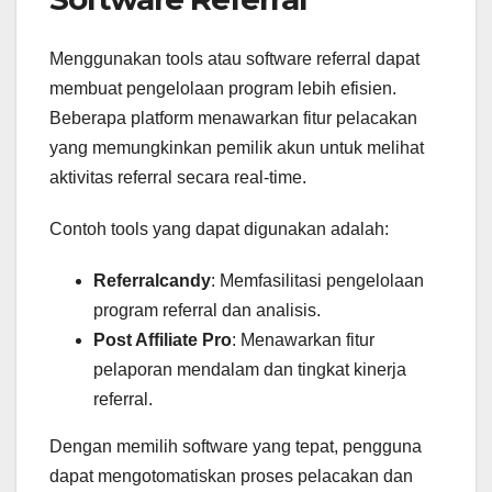
Menggunakan tools atau software referral dapat
membuat pengelolaan program lebih efisien.
Beberapa platform menawarkan fitur pelacakan
yang memungkinkan pemilik akun untuk melihat
aktivitas referral secara real-time.
Contoh tools yang dapat digunakan adalah:
Referralcandy
: Memfasilitasi pengelolaan
program referral dan analisis.
Post Affiliate Pro
: Menawarkan fitur
pelaporan mendalam dan tingkat kinerja
referral.
Dengan memilih software yang tepat, pengguna
dapat mengotomatiskan proses pelacakan dan