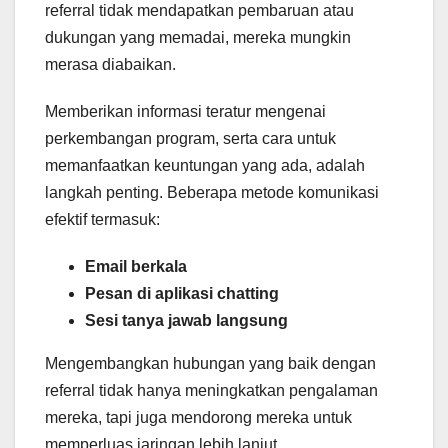
referral tidak mendapatkan pembaruan atau
dukungan yang memadai, mereka mungkin
merasa diabaikan.
Memberikan informasi teratur mengenai
perkembangan program, serta cara untuk
memanfaatkan keuntungan yang ada, adalah
langkah penting. Beberapa metode komunikasi
efektif termasuk:
Email berkala
Pesan di aplikasi chatting
Sesi tanya jawab langsung
Mengembangkan hubungan yang baik dengan
referral tidak hanya meningkatkan pengalaman
mereka, tapi juga mendorong mereka untuk
memperluas jaringan lebih lanjut.