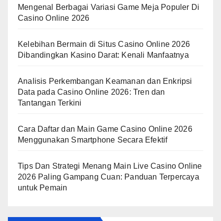
Mengenal Berbagai Variasi Game Meja Populer Di
Casino Online 2026
Kelebihan Bermain di Situs Casino Online 2026
Dibandingkan Kasino Darat: Kenali Manfaatnya
Analisis Perkembangan Keamanan dan Enkripsi
Data pada Casino Online 2026: Tren dan
Tantangan Terkini
Cara Daftar dan Main Game Casino Online 2026
Menggunakan Smartphone Secara Efektif
Tips Dan Strategi Menang Main Live Casino Online
2026 Paling Gampang Cuan: Panduan Terpercaya
untuk Pemain