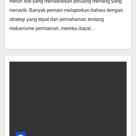
mesin slot yang menawarkan peluang menang yang
menarik. Banyak pemain melaporkan bahwa dengan
strategi yang tepat dan pemahaman tentang
mekanisme permainan, mereka dapat…