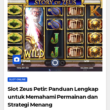
SLOT ONLINE
Slot Zeus Petir: Panduan Lengkap
untuk Memahami Permainan dan
Strategi Menang