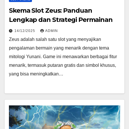
Skema Slot Zeus: Panduan
Lengkap dan Strategi Permainan
14/12/2025
ADMIN
Zeus adalah salah satu slot yang menyajikan
pengalaman bermain yang menarik dengan tema
mitologi Yunani. Game ini menawarkan berbagai fitur
menarik, termasuk putaran gratis dan simbol khusus,
yang bisa meningkatkan…