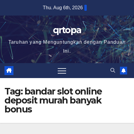
Skip
Thu. Aug 6th, 2026
to
content
qrtopa
Taruhan yang Menguntungkan dengan Panduan
Ini.
Tag:
bandar slot online
deposit murah banyak
bonus