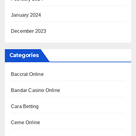
January 2024
December 2023
Categories
Baccrat Online
Bandar Casino Online
Cara Betting
Ceme Online