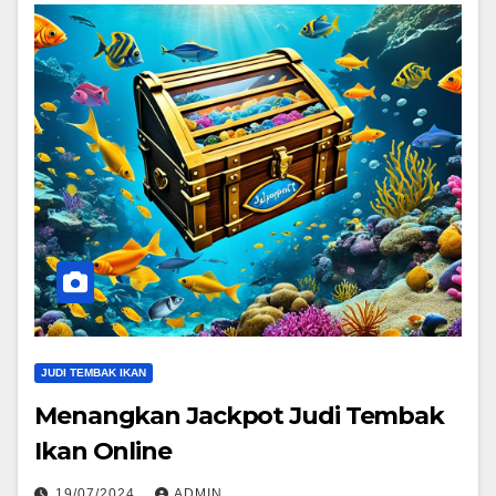
JUDI TEMBAK IKAN
Menangkan Jackpot Judi Tembak
Ikan Online
19/07/2024
ADMIN