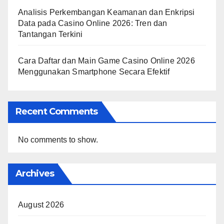
Analisis Perkembangan Keamanan dan Enkripsi
Data pada Casino Online 2026: Tren dan
Tantangan Terkini
Cara Daftar dan Main Game Casino Online 2026
Menggunakan Smartphone Secara Efektif
Recent Comments
No comments to show.
Archives
August 2026