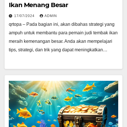
Ikan Menang Besar
17/07/2024
ADMIN
qrtopa – Pada bagian ini, akan dibahas strategi yang
ampuh untuk membantu para pemain judi tembak ikan
meraih kemenangan besar. Anda akan mempelajari
tips, strategi, dan trik yang dapat meningkatkan…