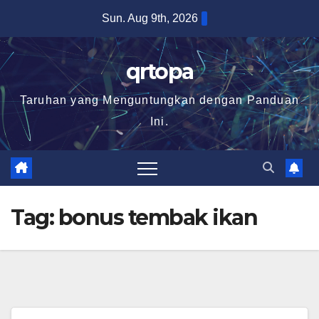
Skip
Sun. Aug 9th, 2026
to
content
qrtopa
Taruhan yang Menguntungkan dengan Panduan
Ini.
Tag:
bonus tembak ikan