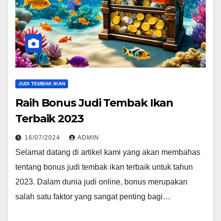
JUDI TEMBAK IKAN
Raih Bonus Judi Tembak Ikan
Terbaik 2023
16/07/2024
ADMIN
Selamat datang di artikel kami yang akan membahas
tentang bonus judi tembak ikan terbaik untuk tahun
2023. Dalam dunia judi online, bonus merupakan
salah satu faktor yang sangat penting bagi…