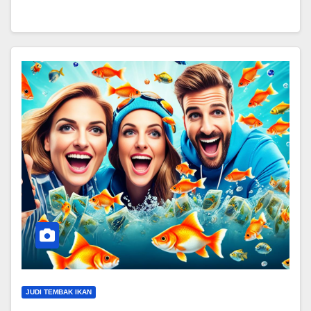
JUDI TEMBAK IKAN