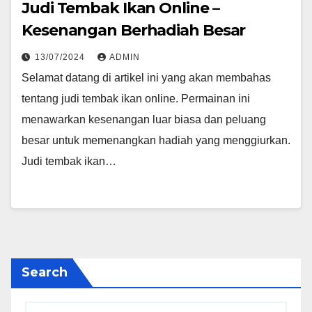
Judi Tembak Ikan Online –
Kesenangan Berhadiah Besar
13/07/2024
ADMIN
Selamat datang di artikel ini yang akan membahas
tentang judi tembak ikan online. Permainan ini
menawarkan kesenangan luar biasa dan peluang
besar untuk memenangkan hadiah yang menggiurkan.
Judi tembak ikan…
Search