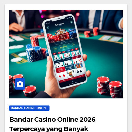
BANDAR CASINO ONLINE
Bandar Casino Online 2026
Terpercaya yang Banyak