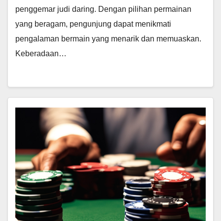
penggemar judi daring. Dengan pilihan permainan
yang beragam, pengunjung dapat menikmati
pengalaman bermain yang menarik dan memuaskan.
Keberadaan…