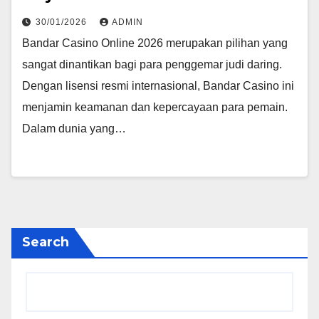
30/01/2026
ADMIN
Bandar Casino Online 2026 merupakan pilihan yang
sangat dinantikan bagi para penggemar judi daring.
Dengan lisensi resmi internasional, Bandar Casino ini
menjamin keamanan dan kepercayaan para pemain.
Dalam dunia yang…
Search