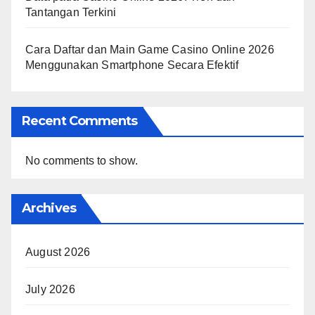
Tantangan Terkini
Cara Daftar dan Main Game Casino Online 2026
Menggunakan Smartphone Secara Efektif
Recent Comments
No comments to show.
Archives
August 2026
July 2026