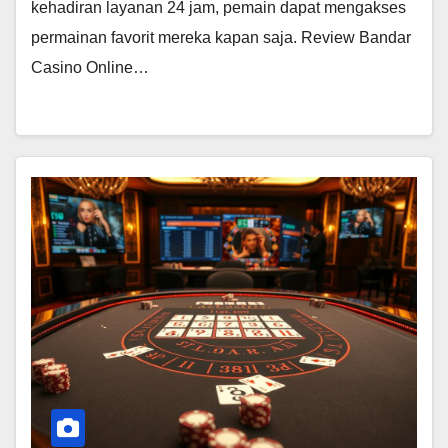
kehadiran layanan 24 jam, pemain dapat mengakses
permainan favorit mereka kapan saja. Review Bandar
Casino Online…