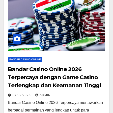
BANDAR CASINO ONLINE
Bandar Casino Online 2026
Terpercaya dengan Game Casino
Terlengkap dan Keamanan Tinggi
07/02/2026
ADMIN
Bandar Casino Online 2026 Terpercaya menawarkan
berbagai permainan yang lengkap untuk para