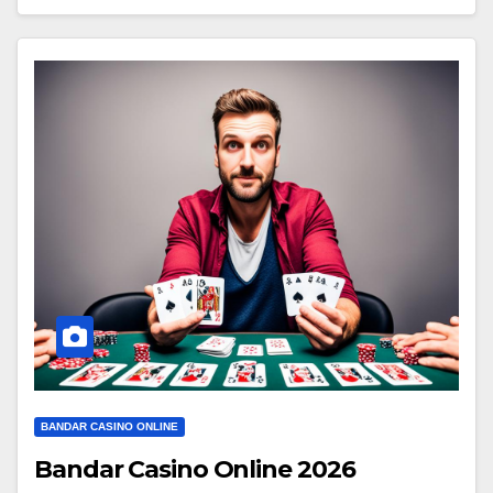
BANDAR CASINO ONLINE
Bandar Casino Online 2026