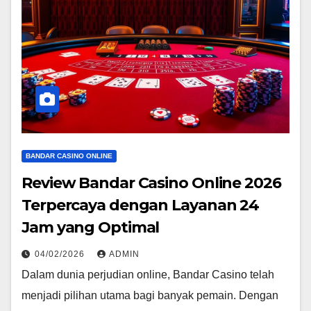
BANDAR CASINO ONLINE
Review Bandar Casino Online 2026
Terpercaya dengan Layanan 24
Jam yang Optimal
04/02/2026
ADMIN
Dalam dunia perjudian online, Bandar Casino telah
menjadi pilihan utama bagi banyak pemain. Dengan