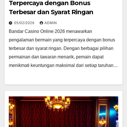
Terpercaya dengan Bonus
Terbesar dan Syarat Ringan
05/02/2026
ADMIN
Bandar Casino Online 2026 menawarkan
pengalaman bermain yang terpercaya dengan bonus
terbesar dan syarat ringan. Dengan berbagai pilihan
permainan dan tawaran menarik, pemain dapat
menikmati keuntungan maksimal dari setiap taruhan…