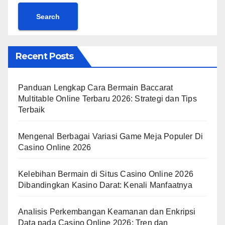
Search
Recent Posts
Panduan Lengkap Cara Bermain Baccarat
Multitable Online Terbaru 2026: Strategi dan Tips
Terbaik
Mengenal Berbagai Variasi Game Meja Populer Di
Casino Online 2026
Kelebihan Bermain di Situs Casino Online 2026
Dibandingkan Kasino Darat: Kenali Manfaatnya
Analisis Perkembangan Keamanan dan Enkripsi
Data pada Casino Online 2026: Tren dan