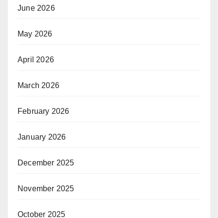
June 2026
May 2026
April 2026
March 2026
February 2026
January 2026
December 2025
November 2025
October 2025