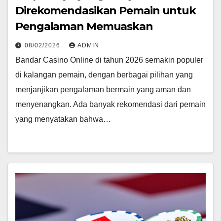
Direkomendasikan Pemain untuk
Pengalaman Memuaskan
08/02/2026
ADMIN
Bandar Casino Online di tahun 2026 semakin populer
di kalangan pemain, dengan berbagai pilihan yang
menjanjikan pengalaman bermain yang aman dan
menyenangkan. Ada banyak rekomendasi dari pemain
yang menyatakan bahwa…