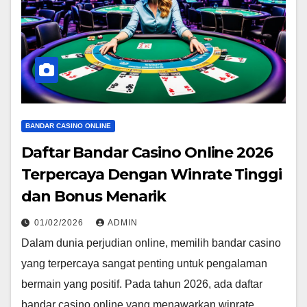
BANDAR CASINO ONLINE
Daftar Bandar Casino Online 2026
Terpercaya Dengan Winrate Tinggi
dan Bonus Menarik
01/02/2026
ADMIN
Dalam dunia perjudian online, memilih bandar casino
yang terpercaya sangat penting untuk pengalaman
bermain yang positif. Pada tahun 2026, ada daftar
bandar casino online yang menawarkan winrate