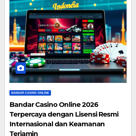
BANDAR CASINO ONLINE
Bandar Casino Online 2026
Terpercaya dengan Lisensi Resmi
Internasional dan Keamanan
Terjamin