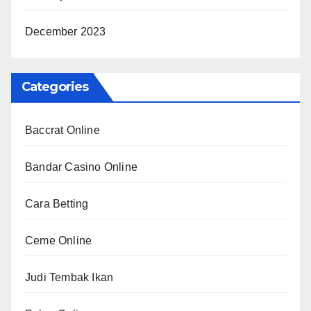
December 2023
Categories
Baccrat Online
Bandar Casino Online
Cara Betting
Ceme Online
Judi Tembak Ikan