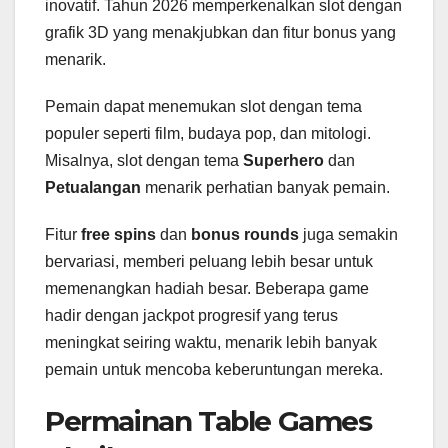
inovatif. Tahun 2026 memperkenalkan slot dengan
grafik 3D yang menakjubkan dan fitur bonus yang
menarik.
Pemain dapat menemukan slot dengan tema
populer seperti film, budaya pop, dan mitologi.
Misalnya, slot dengan tema
Superhero
dan
Petualangan
menarik perhatian banyak pemain.
Fitur
free spins
dan
bonus rounds
juga semakin
bervariasi, memberi peluang lebih besar untuk
memenangkan hadiah besar. Beberapa game
hadir dengan jackpot progresif yang terus
meningkat seiring waktu, menarik lebih banyak
pemain untuk mencoba keberuntungan mereka.
Permainan Table Games