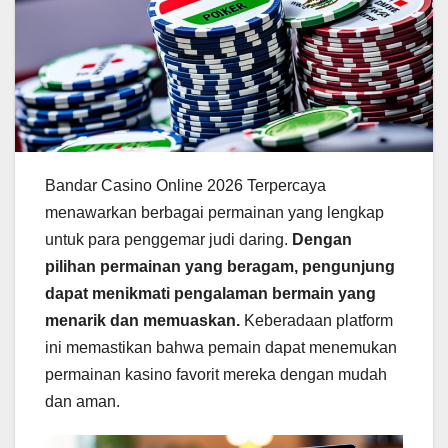
Bandar Casino Online 2026 Terpercaya
menawarkan berbagai permainan yang lengkap
untuk para penggemar judi daring.
Dengan
pilihan permainan yang beragam, pengunjung
dapat menikmati pengalaman bermain yang
menarik dan memuaskan.
Keberadaan platform
ini memastikan bahwa pemain dapat menemukan
permainan kasino favorit mereka dengan mudah
dan aman.