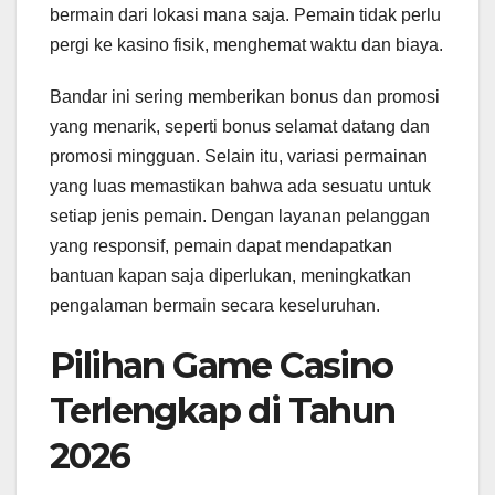
bermain dari lokasi mana saja. Pemain tidak perlu
pergi ke kasino fisik, menghemat waktu dan biaya.
Bandar ini sering memberikan bonus dan promosi
yang menarik, seperti bonus selamat datang dan
promosi mingguan. Selain itu, variasi permainan
yang luas memastikan bahwa ada sesuatu untuk
setiap jenis pemain. Dengan layanan pelanggan
yang responsif, pemain dapat mendapatkan
bantuan kapan saja diperlukan, meningkatkan
pengalaman bermain secara keseluruhan.
Pilihan Game Casino
Terlengkap di Tahun
2026