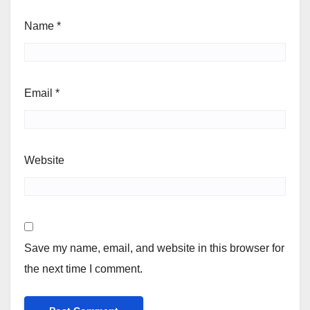
Name
*
Email
*
Website
Save my name, email, and website in this browser for
the next time I comment.