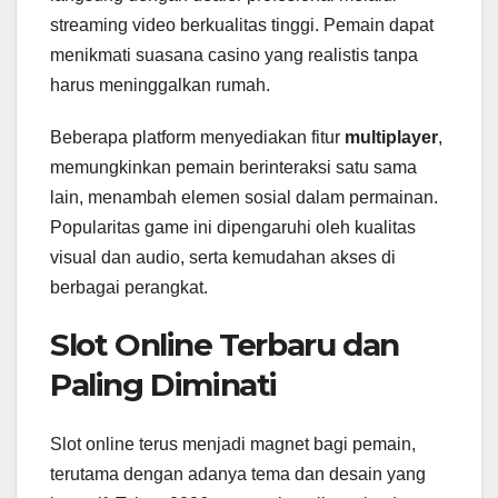
streaming video berkualitas tinggi. Pemain dapat
menikmati suasana casino yang realistis tanpa
harus meninggalkan rumah.
Beberapa platform menyediakan fitur
multiplayer
,
memungkinkan pemain berinteraksi satu sama
lain, menambah elemen sosial dalam permainan.
Popularitas game ini dipengaruhi oleh kualitas
visual dan audio, serta kemudahan akses di
berbagai perangkat.
Slot Online Terbaru dan
Paling Diminati
Slot online terus menjadi magnet bagi pemain,
terutama dengan adanya tema dan desain yang