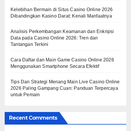
Kelebihan Bermain di Situs Casino Online 2026
Dibandingkan Kasino Darat: Kenali Manfaatnya
Analisis Perkembangan Keamanan dan Enkripsi
Data pada Casino Online 2026: Tren dan
Tantangan Terkini
Cara Daftar dan Main Game Casino Online 2026
Menggunakan Smartphone Secara Efektif
Tips Dan Strategi Menang Main Live Casino Online
2026 Paling Gampang Cuan: Panduan Terpercaya
untuk Pemain
Recent Comments