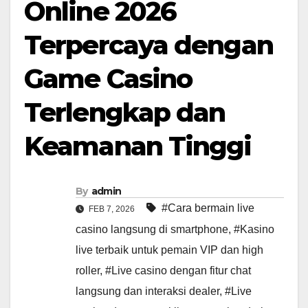
Online 2026
Terpercaya dengan
Game Casino
Terlengkap dan
Keamanan Tinggi
By
admin
#Cara bermain live
FEB 7, 2026
casino langsung di smartphone
,
#Kasino
live terbaik untuk pemain VIP dan high
roller
,
#Live casino dengan fitur chat
langsung dan interaksi dealer
,
#Live