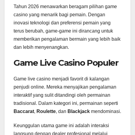
Tahun 2026 menawarkan beragam pilihan game
casino yang menarik bagi pemain. Dengan
inovasi teknologi dan preferensi pemain yang
terus berubah, game-game ini dirancang untuk
memberikan pengalaman bermain yang lebih baik
dan lebih menyenangkan.
Game Live Casino Populer
Game live casino menjadi favorit di kalangan
penjudi online. Mereka menyajikan pengalaman
interaktif yang sulit ditandingi oleh permainan
tradisional. Dalam kategori ini, permainan seperti
Baccarat
,
Roulette
, dan
Blackjack
mendominasi.
Keunggulan utama game ini adalah interaksi
langsung dengan dealer profesional melalui