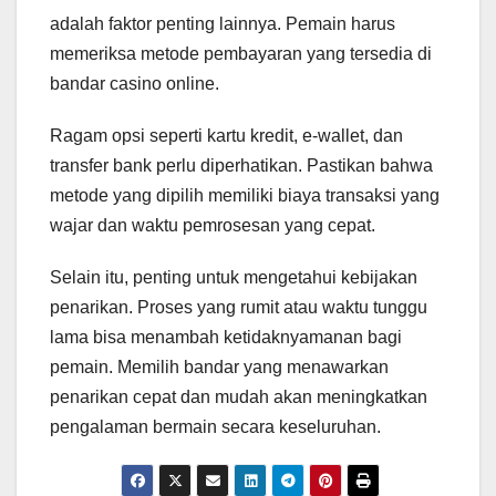
adalah faktor penting lainnya. Pemain harus
memeriksa metode pembayaran yang tersedia di
bandar casino online.
Ragam opsi seperti kartu kredit, e-wallet, dan
transfer bank perlu diperhatikan. Pastikan bahwa
metode yang dipilih memiliki biaya transaksi yang
wajar dan waktu pemrosesan yang cepat.
Selain itu, penting untuk mengetahui kebijakan
penarikan. Proses yang rumit atau waktu tunggu
lama bisa menambah ketidaknyamanan bagi
pemain. Memilih bandar yang menawarkan
penarikan cepat dan mudah akan meningkatkan
pengalaman bermain secara keseluruhan.