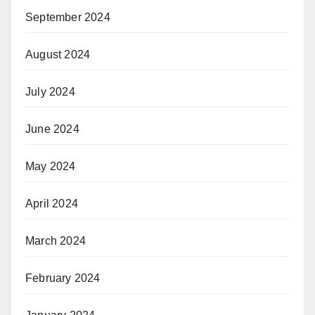
September 2024
August 2024
July 2024
June 2024
May 2024
April 2024
March 2024
February 2024