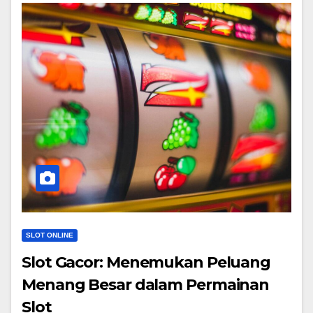
SLOT ONLINE
Slot Gacor: Menemukan Peluang
Menang Besar dalam Permainan
Slot