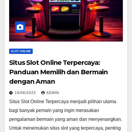
SLOT ONLINE
Situs Slot Online Terpercaya:
Panduan Memilih dan Bermain
dengan Aman
19/06/2025
ADMIN
Situs Slot Online Terpercaya menjadi pilihan utama
bagi banyak pemain yang ingin merasakan
pengalaman bermain yang aman dan menyenangkan.
Untuk menemukan situs slot yang terpercaya, penting