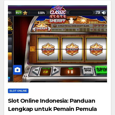
SLOT ONLINE
Slot Online Indonesia: Panduan
Lengkap untuk Pemain Pemula