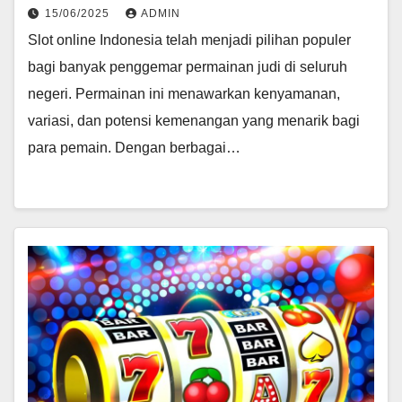
15/06/2025
ADMIN
Slot online Indonesia telah menjadi pilihan populer
bagi banyak penggemar permainan judi di seluruh
negeri. Permainan ini menawarkan kenyamanan,
variasi, dan potensi kemenangan yang menarik bagi
para pemain. Dengan berbagai…