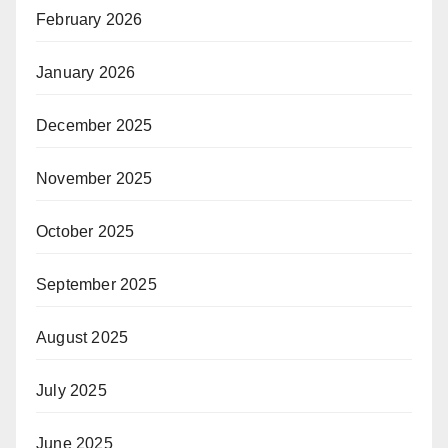
February 2026
January 2026
December 2025
November 2025
October 2025
September 2025
August 2025
July 2025
June 2025