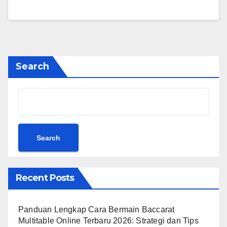
Search
Search
Recent Posts
Panduan Lengkap Cara Bermain Baccarat
Multitable Online Terbaru 2026: Strategi dan Tips