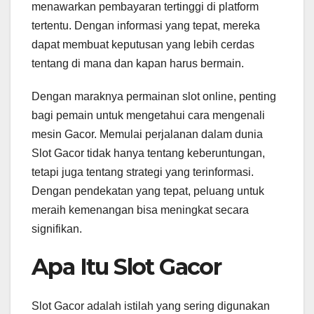
menawarkan pembayaran tertinggi di platform
tertentu. Dengan informasi yang tepat, mereka
dapat membuat keputusan yang lebih cerdas
tentang di mana dan kapan harus bermain.
Dengan maraknya permainan slot online, penting
bagi pemain untuk mengetahui cara mengenali
mesin Gacor. Memulai perjalanan dalam dunia
Slot Gacor tidak hanya tentang keberuntungan,
tetapi juga tentang strategi yang terinformasi.
Dengan pendekatan yang tepat, peluang untuk
meraih kemenangan bisa meningkat secara
signifikan.
Apa Itu Slot Gacor
Slot Gacor adalah istilah yang sering digunakan