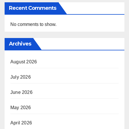
Recent Comments
No comments to show.
Archives
August 2026
July 2026
June 2026
May 2026
April 2026