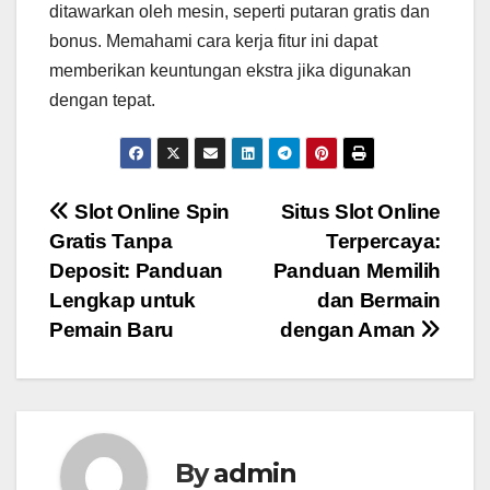
ditawarkan oleh mesin, seperti putaran gratis dan
bonus. Memahami cara kerja fitur ini dapat
memberikan keuntungan ekstra jika digunakan
dengan tepat.
Post
Slot Online Spin
Situs Slot Online
Gratis Tanpa
Terpercaya:
navigation
Deposit: Panduan
Panduan Memilih
Lengkap untuk
dan Bermain
Pemain Baru
dengan Aman
By
admin