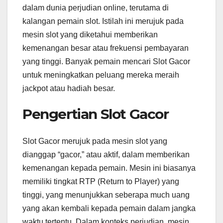
dalam dunia perjudian online, terutama di
kalangan pemain slot. Istilah ini merujuk pada
mesin slot yang diketahui memberikan
kemenangan besar atau frekuensi pembayaran
yang tinggi. Banyak pemain mencari Slot Gacor
untuk meningkatkan peluang mereka meraih
jackpot atau hadiah besar.
Pengertian Slot Gacor
Slot Gacor merujuk pada mesin slot yang
dianggap “gacor,” atau aktif, dalam memberikan
kemenangan kepada pemain. Mesin ini biasanya
memiliki tingkat RTP (Return to Player) yang
tinggi, yang menunjukkan seberapa much uang
yang akan kembali kepada pemain dalam jangka
waktu tertentu. Dalam konteks perjudian, mesin