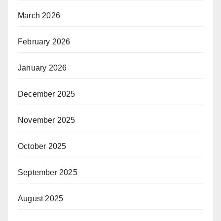
March 2026
February 2026
January 2026
December 2025
November 2025
October 2025
September 2025
August 2025