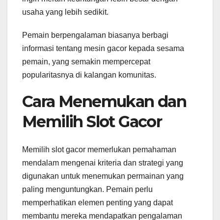
usaha yang lebih sedikit.
Pemain berpengalaman biasanya berbagi
informasi tentang mesin gacor kepada sesama
pemain, yang semakin mempercepat
popularitasnya di kalangan komunitas.
Cara Menemukan dan
Memilih Slot Gacor
Memilih slot gacor memerlukan pemahaman
mendalam mengenai kriteria dan strategi yang
digunakan untuk menemukan permainan yang
paling menguntungkan. Pemain perlu
memperhatikan elemen penting yang dapat
membantu mereka mendapatkan pengalaman