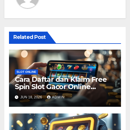
Related Post
SLOT ONLINE
Cara Daftar dan Klaim Free
Spin Slot Gacor Online
Terpercaya dengan Mudah
JUN 18, 2026
ADMIN