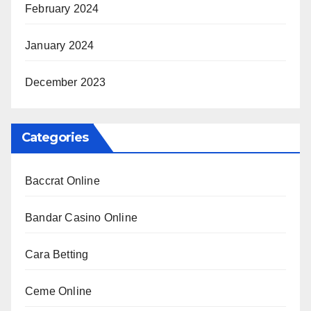
February 2024
January 2024
December 2023
Categories
Baccrat Online
Bandar Casino Online
Cara Betting
Ceme Online