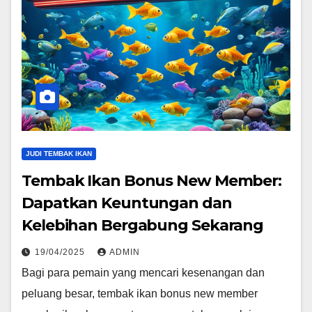
JUDI TEMBAK IKAN
Tembak Ikan Bonus New Member:
Dapatkan Keuntungan dan
Kelebihan Bergabung Sekarang
19/04/2025
ADMIN
Bagi para pemain yang mencari kesenangan dan
peluang besar, tembak ikan bonus new member