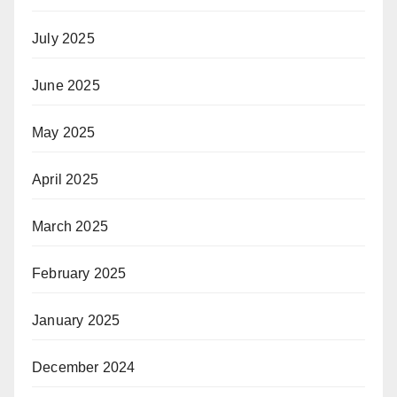
July 2025
June 2025
May 2025
April 2025
March 2025
February 2025
January 2025
December 2024