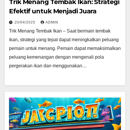
Trik Menang Tembak Ikan: Strategi
Efektif untuk Menjadi Juara
20/04/2025
ADMIN
Trik Menang Tembak Ikan – Saat bermain tembak
ikan, strategi yang tepat dapat meningkatkan peluang
pemain untuk menang. Pemain dapat memaksimalkan
peluang kemenangan dengan mengenali pola
pergerakan ikan dan menggunakan…