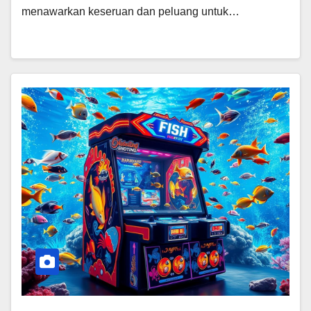
menawarkan keseruan dan peluang untuk…