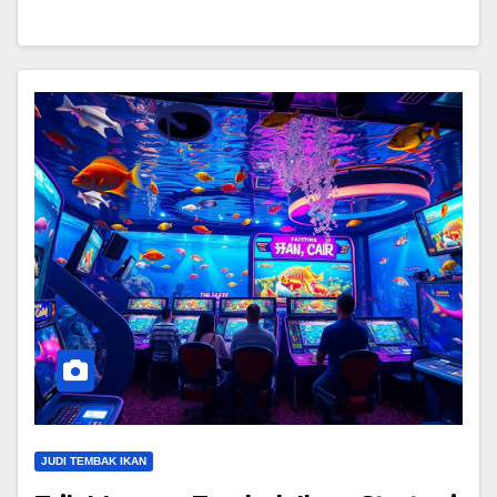
JUDI TEMBAK IKAN