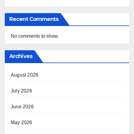
Recent Comments
No comments to show.
Archives
August 2026
July 2026
June 2026
May 2026