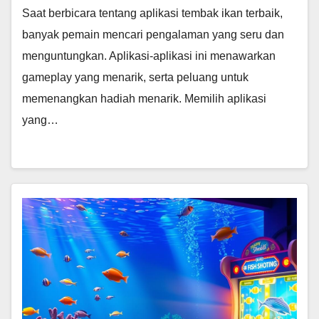
Saat berbicara tentang aplikasi tembak ikan terbaik,
banyak pemain mencari pengalaman yang seru dan
menguntungkan. Aplikasi-aplikasi ini menawarkan
gameplay yang menarik, serta peluang untuk
memenangkan hadiah menarik. Memilih aplikasi
yang…