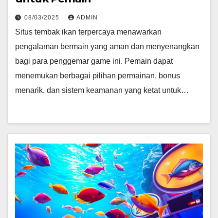
08/03/2025
ADMIN
Situs tembak ikan terpercaya menawarkan
pengalaman bermain yang aman dan menyenangkan
bagi para penggemar game ini. Pemain dapat
menemukan berbagai pilihan permainan, bonus
menarik, dan sistem keamanan yang ketat untuk…