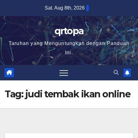
Skip
Sat. Aug 8th, 2026
to
content
qrtopa
Taruhan yang Menguntungkan dengan Panduan
Ini.
Tag:
judi tembak ikan online