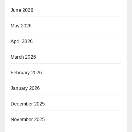
June 2026
May 2026
April 2026
March 2026
February 2026
January 2026
December 2025
November 2025