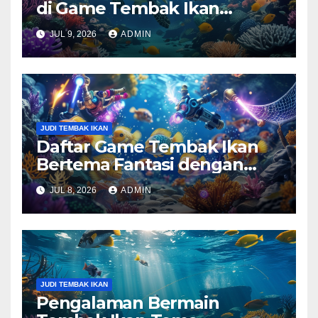
di Game Tembak Ikan
Bertema Dunia Bawah Laut
JUL 9, 2026
ADMIN
yang Efektif
JUDI TEMBAK IKAN
Daftar Game Tembak Ikan
Bertema Fantasi dengan
Karakter dan Senjata Unik
JUL 8, 2026
ADMIN
untuk Pengalaman Seru
JUDI TEMBAK IKAN
Pengalaman Bermain