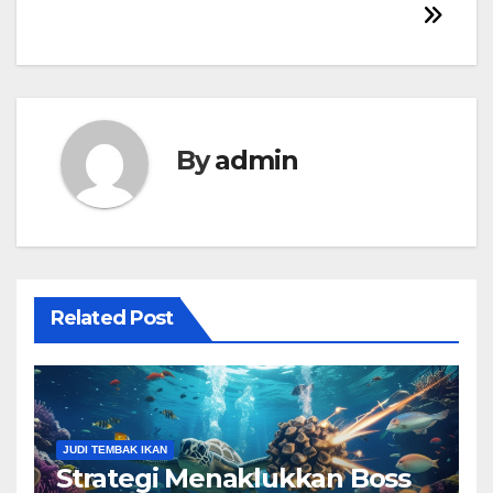
By
admin
Related Post
JUDI TEMBAK IKAN
Strategi Menaklukkan Boss