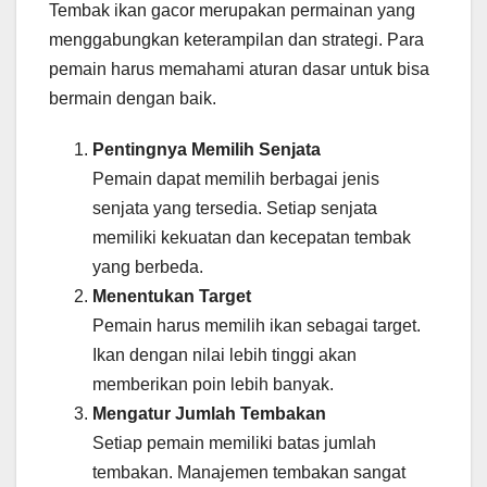
Tembak ikan gacor merupakan permainan yang
menggabungkan keterampilan dan strategi. Para
pemain harus memahami aturan dasar untuk bisa
bermain dengan baik.
Pentingnya Memilih Senjata
Pemain dapat memilih berbagai jenis
senjata yang tersedia. Setiap senjata
memiliki kekuatan dan kecepatan tembak
yang berbeda.
Menentukan Target
Pemain harus memilih ikan sebagai target.
Ikan dengan nilai lebih tinggi akan
memberikan poin lebih banyak.
Mengatur Jumlah Tembakan
Setiap pemain memiliki batas jumlah
tembakan. Manajemen tembakan sangat