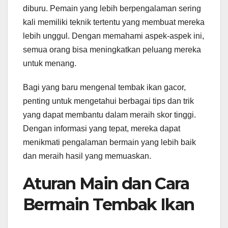
diburu. Pemain yang lebih berpengalaman sering
kali memiliki teknik tertentu yang membuat mereka
lebih unggul. Dengan memahami aspek-aspek ini,
semua orang bisa meningkatkan peluang mereka
untuk menang.
Bagi yang baru mengenal tembak ikan gacor,
penting untuk mengetahui berbagai tips dan trik
yang dapat membantu dalam meraih skor tinggi.
Dengan informasi yang tepat, mereka dapat
menikmati pengalaman bermain yang lebih baik
dan meraih hasil yang memuaskan.
Aturan Main dan Cara
Bermain Tembak Ikan