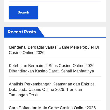
Search
Recent Posts
Mengenal Berbagai Variasi Game Meja Populer Di
Casino Online 2026
Kelebihan Bermain di Situs Casino Online 2026
Dibandingkan Kasino Darat: Kenali Manfaatnya
Analisis Perkembangan Keamanan dan Enkripsi
Data pada Casino Online 2026: Tren dan
Tantangan Terkini
Cara Daftar dan Main Game Casino Online 2026