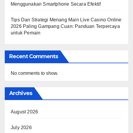
Menggunakan Smartphone Secara Efektif
Tips Dan Strategi Menang Main Live Casino Online
2026 Paling Gampang Cuan: Panduan Terpercaya
untuk Pemain
Recent Comments
No comments to show.
Archives
August 2026
July 2026