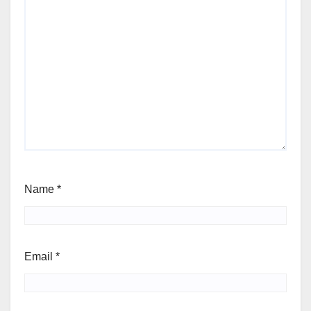
Name
*
Email
*