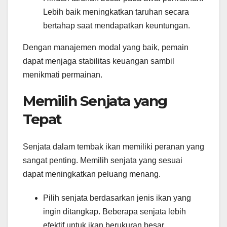
Lebih baik meningkatkan taruhan secara
bertahap saat mendapatkan keuntungan.
Dengan manajemen modal yang baik, pemain
dapat menjaga stabilitas keuangan sambil
menikmati permainan.
Memilih Senjata yang
Tepat
Senjata dalam tembak ikan memiliki peranan yang
sangat penting. Memilih senjata yang sesuai
dapat meningkatkan peluang menang.
Pilih senjata berdasarkan jenis ikan yang
ingin ditangkap. Beberapa senjata lebih
efektif untuk ikan berukuran besar,