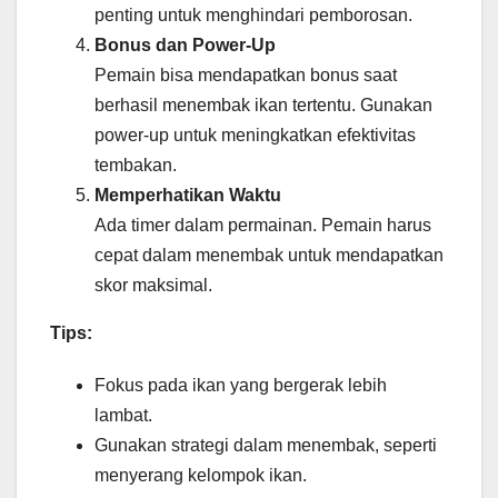
penting untuk menghindari pemborosan.
Bonus dan Power-Up
Pemain bisa mendapatkan bonus saat
berhasil menembak ikan tertentu. Gunakan
power-up untuk meningkatkan efektivitas
tembakan.
Memperhatikan Waktu
Ada timer dalam permainan. Pemain harus
cepat dalam menembak untuk mendapatkan
skor maksimal.
Tips:
Fokus pada ikan yang bergerak lebih
lambat.
Gunakan strategi dalam menembak, seperti
menyerang kelompok ikan.