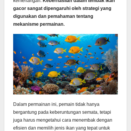
kemenangan.
Keberhasilan dalam tembak ikan
gacor sangat dipengaruhi oleh strategi yang
digunakan dan pemahaman tentang
mekanisme permainan.
Dalam permainan ini, pemain tidak hanya
bergantung pada keberuntungan semata, tetapi
juga harus mengetahui cara menembak dengan
efisien dan memilih jenis ikan yang tepat untuk