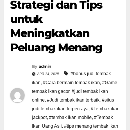
Strategi dan Tips
untuk
Meningkatkan
Peluang Menang
By
admin
#bonus judi tembak
APR 24, 2025
ikan
,
#Cara bermain tembak ikan
,
#Game
tembak ikan gacor
,
#judi tembak ikan
online
,
#Judi tembak ikan terbaik
,
#situs
judi tembak ikan terpercaya
,
#Tembak ikan
jackpot
,
#tembak ikan mobile
,
#Tembak
Ikan Uang Asli
,
#tips menang tembak ikan