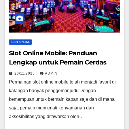
SLOT ONLINE
Slot Online Mobile: Panduan
Lengkap untuk Pemain Cerdas
20/11/2025
ADMIN
Permainan slot online mobile telah menjadi favorit di
kalangan banyak penggemar judi. Dengan
kemampuan untuk bermain kapan saja dan di mana
saja, pemain menikmati kenyamanan dan
aksesibilitas yang ditawarkan oleh…