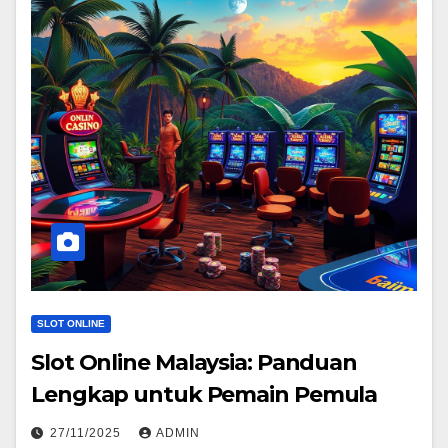
SLOT ONLINE
Slot Online Malaysia: Panduan
Lengkap untuk Pemain Pemula
27/11/2025
ADMIN