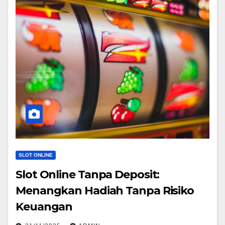
SLOT ONLINE
Slot Online Tanpa Deposit:
Menangkan Hadiah Tanpa Risiko
Keuangan