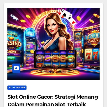
SLOT ONLINE
Slot Online Gacor: Strategi Menang
Dalam Permainan Slot Terbaik