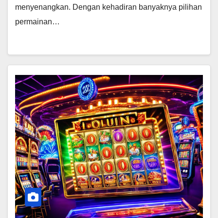
menyenangkan. Dengan kehadiran banyaknya pilihan
permainan…