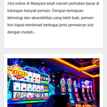
Slot online di Malaysia telah meraih perhatian besar di
kalangan banyak pemain. Dengan kemajuan
teknologi dan aksesibilitas yang lebih baik, pemain
kini dapat menikmati berbagai jenis permainan slot
dengan mudah…