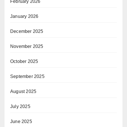
February 2026
January 2026
December 2025
November 2025
October 2025
September 2025
August 2025
July 2025
June 2025