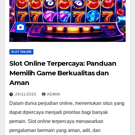
SLOT ONLINE
Slot Online Terpercaya: Panduan
Memilih Game Berkualitas dan
Aman
29/11/2025
ADMIN
Dalam dunia perjudian online, menemukan situs yang
dapat dipercaya menjadi prioritas bagi banyak
pemain. Slot online terpercaya menawarkan
pengalaman bermain yang aman, adil, dan