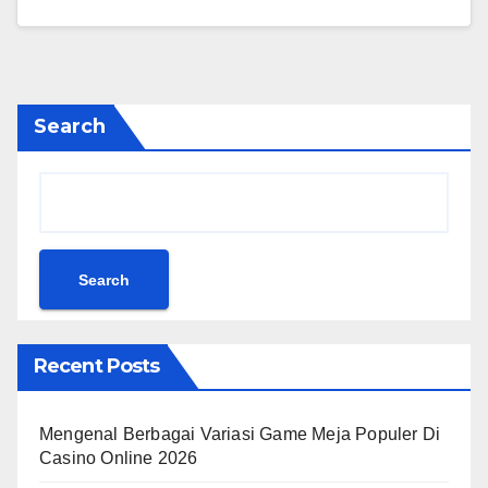
Search
Search
Recent Posts
Mengenal Berbagai Variasi Game Meja Populer Di
Casino Online 2026