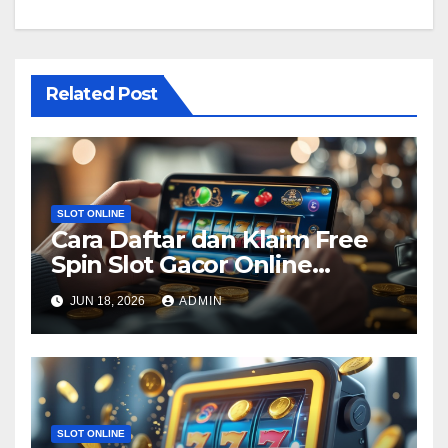
Related Post
SLOT ONLINE
Cara Daftar dan Klaim Free
Spin Slot Gacor Online
Terpercaya dengan Mudah
JUN 18, 2026
ADMIN
SLOT ONLINE