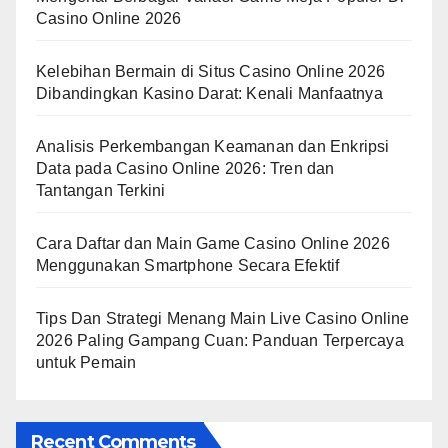
Casino Online 2026
Kelebihan Bermain di Situs Casino Online 2026
Dibandingkan Kasino Darat: Kenali Manfaatnya
Analisis Perkembangan Keamanan dan Enkripsi
Data pada Casino Online 2026: Tren dan
Tantangan Terkini
Cara Daftar dan Main Game Casino Online 2026
Menggunakan Smartphone Secara Efektif
Tips Dan Strategi Menang Main Live Casino Online
2026 Paling Gampang Cuan: Panduan Terpercaya
untuk Pemain
Recent Comments