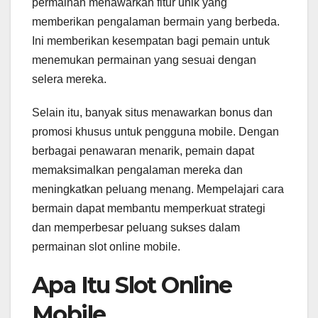
permainan menawarkan fitur unik yang
memberikan pengalaman bermain yang berbeda.
Ini memberikan kesempatan bagi pemain untuk
menemukan permainan yang sesuai dengan
selera mereka.
Selain itu, banyak situs menawarkan bonus dan
promosi khusus untuk pengguna mobile. Dengan
berbagai penawaran menarik, pemain dapat
memaksimalkan pengalaman mereka dan
meningkatkan peluang menang. Mempelajari cara
bermain dapat membantu memperkuat strategi
dan memperbesar peluang sukses dalam
permainan slot online mobile.
Apa Itu Slot Online
Mobile