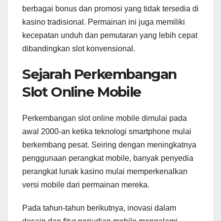
berbagai bonus dan promosi yang tidak tersedia di
kasino tradisional. Permainan ini juga memiliki
kecepatan unduh dan pemutaran yang lebih cepat
dibandingkan slot konvensional.
Sejarah Perkembangan
Slot Online Mobile
Perkembangan slot online mobile dimulai pada
awal 2000-an ketika teknologi smartphone mulai
berkembang pesat. Seiring dengan meningkatnya
penggunaan perangkat mobile, banyak penyedia
perangkat lunak kasino mulai memperkenalkan
versi mobile dari permainan mereka.
Pada tahun-tahun berikutnya, inovasi dalam