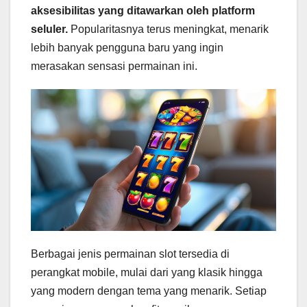
aksesibilitas yang ditawarkan oleh platform
seluler.
Popularitasnya terus meningkat, menarik
lebih banyak pengguna baru yang ingin
merasakan sensasi permainan ini.
Berbagai jenis permainan slot tersedia di
perangkat mobile, mulai dari yang klasik hingga
yang modern dengan tema yang menarik. Setiap