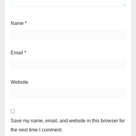
Name
*
Email
*
Website
Save my name, email, and website in this browser for
the next time I comment.