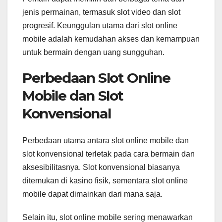
jenis permainan, termasuk slot video dan slot
progresif. Keunggulan utama dari slot online
mobile adalah kemudahan akses dan kemampuan
untuk bermain dengan uang sungguhan.
Perbedaan Slot Online
Mobile dan Slot
Konvensional
Perbedaan utama antara slot online mobile dan
slot konvensional terletak pada cara bermain dan
aksesibilitasnya. Slot konvensional biasanya
ditemukan di kasino fisik, sementara slot online
mobile dapat dimainkan dari mana saja.
Selain itu, slot online mobile sering menawarkan