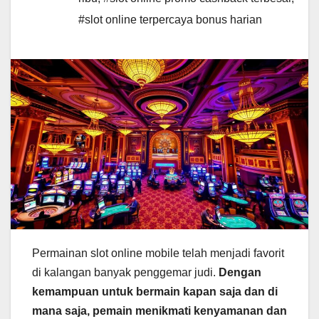
#slot online terpercaya bonus harian
Permainan slot online mobile telah menjadi favorit
di kalangan banyak penggemar judi.
Dengan
kemampuan untuk bermain kapan saja dan di
mana saja, pemain menikmati kenyamanan dan