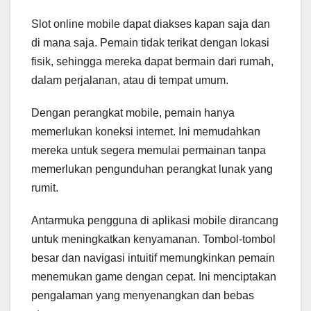
Slot online mobile dapat diakses kapan saja dan
di mana saja. Pemain tidak terikat dengan lokasi
fisik, sehingga mereka dapat bermain dari rumah,
dalam perjalanan, atau di tempat umum.
Dengan perangkat mobile, pemain hanya
memerlukan koneksi internet. Ini memudahkan
mereka untuk segera memulai permainan tanpa
memerlukan pengunduhan perangkat lunak yang
rumit.
Antarmuka pengguna di aplikasi mobile dirancang
untuk meningkatkan kenyamanan. Tombol-tombol
besar dan navigasi intuitif memungkinkan pemain
menemukan game dengan cepat. Ini menciptakan
pengalaman yang menyenangkan dan bebas