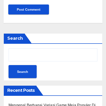
Search
Search
Recent Posts
Mengenal Berbagai Variasi Game Meja Populer Di