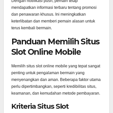
Dengan notifikasi push, pemain tetap
mendapatkan informasi terbaru tentang promosi
dan penawaran khusus. Ini meningkatkan
keterlibatan dan memberi pemain alasan untuk
terus kembali bermain.
Panduan Memilih Situs
Slot Online Mobile
Memilih situs slot online mobile yang tepat sangat
penting untuk pengalaman bermain yang
menyenangkan dan aman. Beberapa faktor utama
perlu dipertimbangkan, seperti kredibilitas situs,
keamanan, dan kemudahan metode pembayaran.
Kriteria Situs Slot