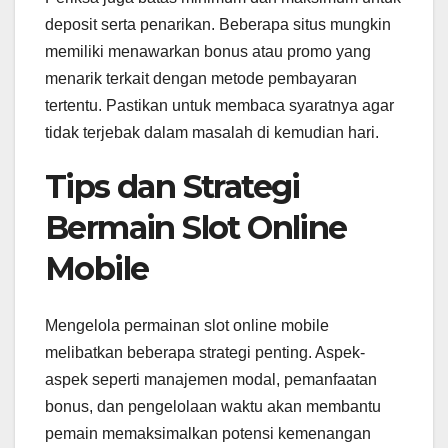
deposit serta penarikan. Beberapa situs mungkin
memiliki menawarkan bonus atau promo yang
menarik terkait dengan metode pembayaran
tertentu. Pastikan untuk membaca syaratnya agar
tidak terjebak dalam masalah di kemudian hari.
Tips dan Strategi
Bermain Slot Online
Mobile
Mengelola permainan slot online mobile
melibatkan beberapa strategi penting. Aspek-
aspek seperti manajemen modal, pemanfaatan
bonus, dan pengelolaan waktu akan membantu
pemain memaksimalkan potensi kemenangan