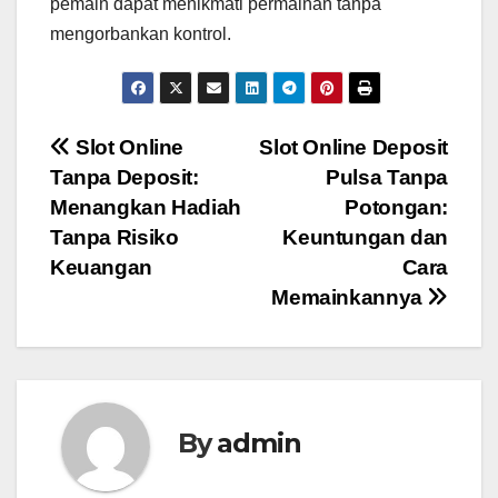
pemain dapat menikmati permainan tanpa
mengorbankan kontrol.
Post
Slot Online
Slot Online Deposit
Tanpa Deposit:
Pulsa Tanpa
navigation
Menangkan Hadiah
Potongan:
Tanpa Risiko
Keuntungan dan
Keuangan
Cara
Memainkannya
By
admin