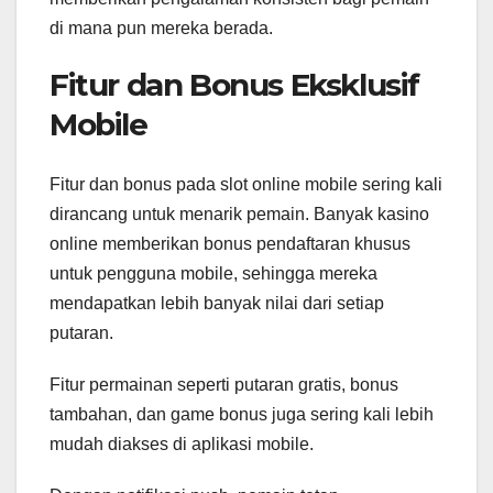
di mana pun mereka berada.
Fitur dan Bonus Eksklusif
Mobile
Fitur dan bonus pada slot online mobile sering kali
dirancang untuk menarik pemain. Banyak kasino
online memberikan bonus pendaftaran khusus
untuk pengguna mobile, sehingga mereka
mendapatkan lebih banyak nilai dari setiap
putaran.
Fitur permainan seperti putaran gratis, bonus
tambahan, dan game bonus juga sering kali lebih
mudah diakses di aplikasi mobile.