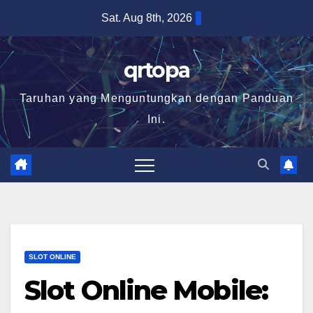
Skip
Sat. Aug 8th, 2026
to
content
qrtopa
Taruhan yang Menguntungkan dengan Panduan
Ini.
SLOT ONLINE
Slot Online Mobile: