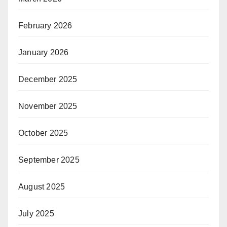
February 2026
January 2026
December 2025
November 2025
October 2025
September 2025
August 2025
July 2025