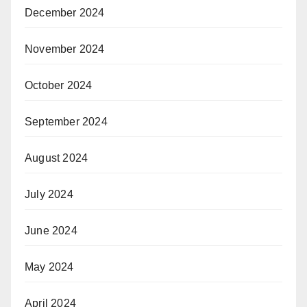
December 2024
November 2024
October 2024
September 2024
August 2024
July 2024
June 2024
May 2024
April 2024