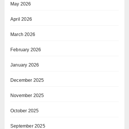
May 2026
April 2026
March 2026
February 2026
January 2026
December 2025
November 2025
October 2025
September 2025