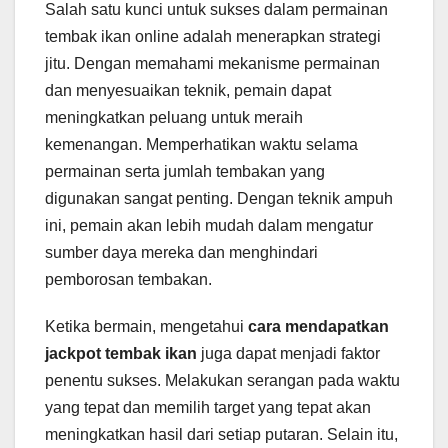
Salah satu kunci untuk sukses dalam permainan
tembak ikan online adalah menerapkan strategi
jitu. Dengan memahami mekanisme permainan
dan menyesuaikan teknik, pemain dapat
meningkatkan peluang untuk meraih
kemenangan. Memperhatikan waktu selama
permainan serta jumlah tembakan yang
digunakan sangat penting. Dengan teknik ampuh
ini, pemain akan lebih mudah dalam mengatur
sumber daya mereka dan menghindari
pemborosan tembakan.
Ketika bermain, mengetahui
cara mendapatkan
jackpot tembak ikan
juga dapat menjadi faktor
penentu sukses. Melakukan serangan pada waktu
yang tepat dan memilih target yang tepat akan
meningkatkan hasil dari setiap putaran. Selain itu,