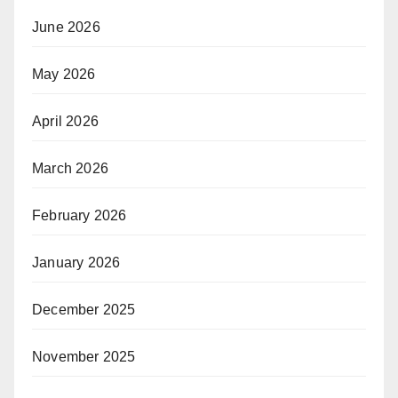
June 2026
May 2026
April 2026
March 2026
February 2026
January 2026
December 2025
November 2025