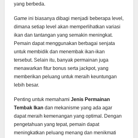
yang berbeda.
Game ini biasanya dibagi menjadi beberapa level,
dimana setiap level akan memperlihatkan variasi
ikan dan tantangan yang semakin meningkat.
Pemain dapat menggunakan berbagai senjata
untuk membidik dan menembak ikan-ikan
tersebut. Selain itu, banyak permainan juga
menawarkan fitur bonus serta jackpot, yang
memberikan peluang untuk meraih keuntungan
lebih besar.
Penting untuk memahami
Jenis Permainan
Tembak Ikan
dan mekanisme yang ada agar
dapat meraih kemenangan yang optimal. Dengan
pengetahuan yang tepat, pemain dapat
meningkatkan peluang menang dan menikmati