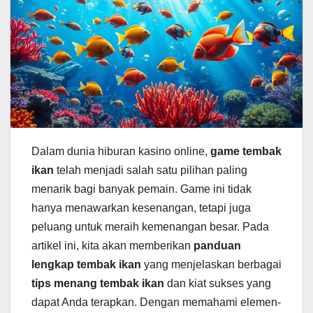
Dalam dunia hiburan kasino online,
game tembak
ikan
telah menjadi salah satu pilihan paling
menarik bagi banyak pemain. Game ini tidak
hanya menawarkan kesenangan, tetapi juga
peluang untuk meraih kemenangan besar. Pada
artikel ini, kita akan memberikan
panduan
lengkap tembak ikan
yang menjelaskan berbagai
tips menang tembak ikan
dan kiat sukses yang
dapat Anda terapkan. Dengan memahami elemen-