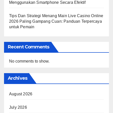
Menggunakan Smartphone Secara Efektif
Tips Dan Strategi Menang Main Live Casino Online
2026 Paling Gampang Cuan: Panduan Terpercaya
untuk Pemain
Recent Comments
No comments to show.
Archives
August 2026
July 2026