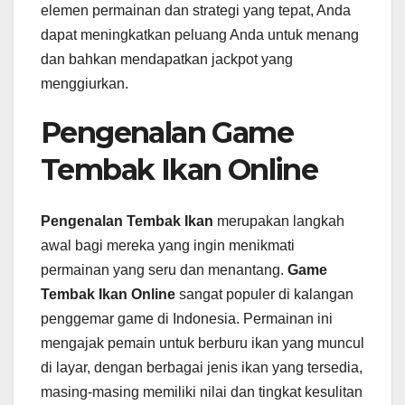
elemen permainan dan strategi yang tepat, Anda
dapat meningkatkan peluang Anda untuk menang
dan bahkan mendapatkan jackpot yang
menggiurkan.
Pengenalan Game
Tembak Ikan Online
Pengenalan Tembak Ikan
merupakan langkah
awal bagi mereka yang ingin menikmati
permainan yang seru dan menantang.
Game
Tembak Ikan Online
sangat populer di kalangan
penggemar game di Indonesia. Permainan ini
mengajak pemain untuk berburu ikan yang muncul
di layar, dengan berbagai jenis ikan yang tersedia,
masing-masing memiliki nilai dan tingkat kesulitan