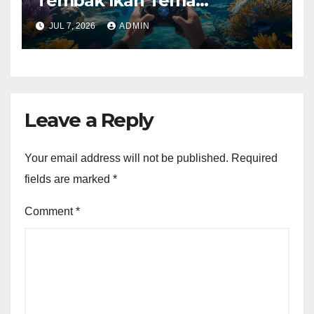
Tembak Ikan Tema
Petualangan Laut dengan
JUL 7, 2026
ADMIN
Hadiah Menarik yang Seru
Leave a Reply
Your email address will not be published.
Required
fields are marked
*
Comment
*