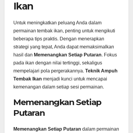
Ikan
Untuk meningkatkan peluang Anda dalam
permainan tembak ikan, penting untuk mengikuti
beberapa tips praktis. Dengan menerapkan
strategi yang tepat, Anda dapat memaksimalkan
hasil dan
Memenangkan Setiap Putaran
. Fokus
pada ikan dengan nilai tertinggi, sekaligus
mempelajari pola pergerakannya.
Teknik Ampuh
Tembak Ikan
menjadi kunci untuk mencapai
kemenangan dalam setiap sesi permainan.
Memenangkan Setiap
Putaran
Memenangkan Setiap Putaran
dalam permainan