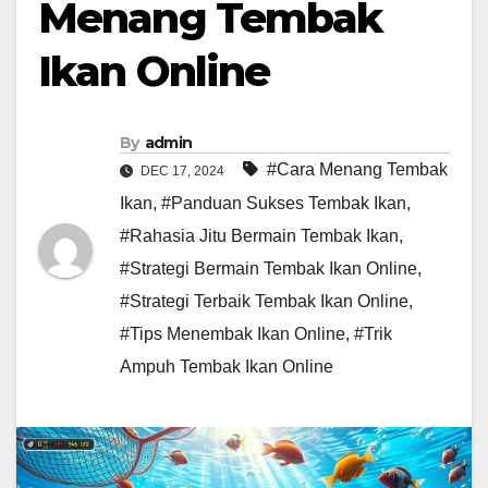
Menang Tembak
Ikan Online
By
admin
#Cara Menang Tembak
DEC 17, 2024
Ikan
,
#Panduan Sukses Tembak Ikan
,
#Rahasia Jitu Bermain Tembak Ikan
,
#Strategi Bermain Tembak Ikan Online
,
#Strategi Terbaik Tembak Ikan Online
,
#Tips Menembak Ikan Online
,
#Trik
Ampuh Tembak Ikan Online