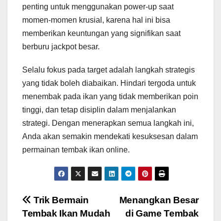
penting untuk menggunakan power-up saat
momen-momen krusial, karena hal ini bisa
memberikan keuntungan yang signifikan saat
berburu jackpot besar.
Selalu fokus pada target adalah langkah strategis
yang tidak boleh diabaikan. Hindari tergoda untuk
menembak pada ikan yang tidak memberikan poin
tinggi, dan tetap disiplin dalam menjalankan
strategi. Dengan menerapkan semua langkah ini,
Anda akan semakin mendekati kesuksesan dalam
permainan tembak ikan online.
Post
Trik Bermain
Menangkan Besar
Tembak Ikan Mudah
di Game Tembak