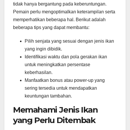
tidak hanya bergantung pada keberuntungan.
Pemain perlu mengoptimalkan keterampilan serta
memperhatikan beberapa hal. Berikut adalah
beberapa tips yang dapat membantu:
Pilih senjata yang sesuai dengan jenis ikan
yang ingin dibidik.
Identifikasi waktu dan pola gerakan ikan
untuk meningkatkan persentase
keberhasilan.
Manfaatkan bonus atau power-up yang
sering tersedia untuk mendapatkan
keuntungan tambahan.
Memahami Jenis Ikan
yang Perlu Ditembak