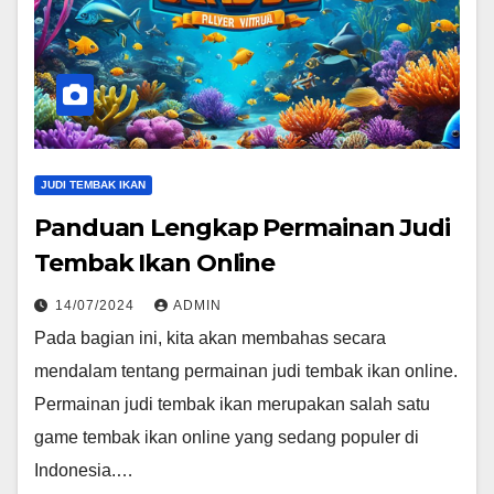
JUDI TEMBAK IKAN
Panduan Lengkap Permainan Judi
Tembak Ikan Online
14/07/2024
ADMIN
Pada bagian ini, kita akan membahas secara
mendalam tentang permainan judi tembak ikan online.
Permainan judi tembak ikan merupakan salah satu
game tembak ikan online yang sedang populer di
Indonesia.…