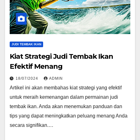
JUDI TEMBAK IKAN
Kiat Strategi Judi Tembak Ikan
Efektif Menang
18/07/2024
ADMIN
Artikel ini akan membahas kiat strategi yang efektif
untuk meraih kemenangan dalam permainan judi
tembak ikan. Anda akan menemukan panduan dan
tips yang dapat meningkatkan peluang menang Anda
secara signifikan.…