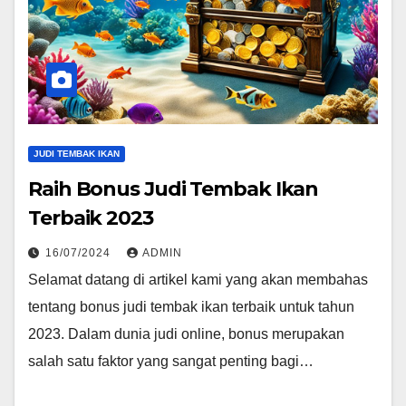
JUDI TEMBAK IKAN
Raih Bonus Judi Tembak Ikan
Terbaik 2023
16/07/2024
ADMIN
Selamat datang di artikel kami yang akan membahas
tentang bonus judi tembak ikan terbaik untuk tahun
2023. Dalam dunia judi online, bonus merupakan
salah satu faktor yang sangat penting bagi…