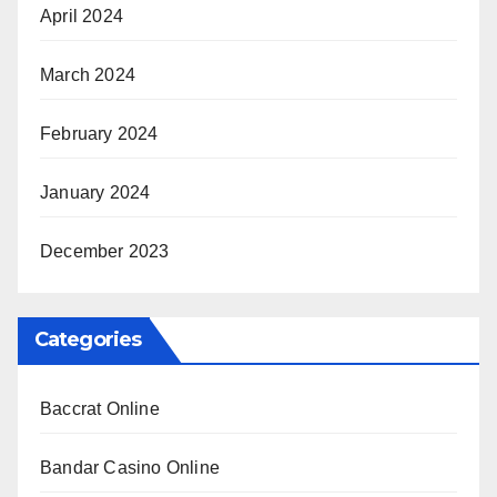
April 2024
March 2024
February 2024
January 2024
December 2023
Categories
Baccrat Online
Bandar Casino Online