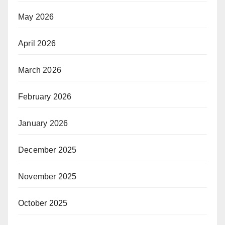
May 2026
April 2026
March 2026
February 2026
January 2026
December 2025
November 2025
October 2025