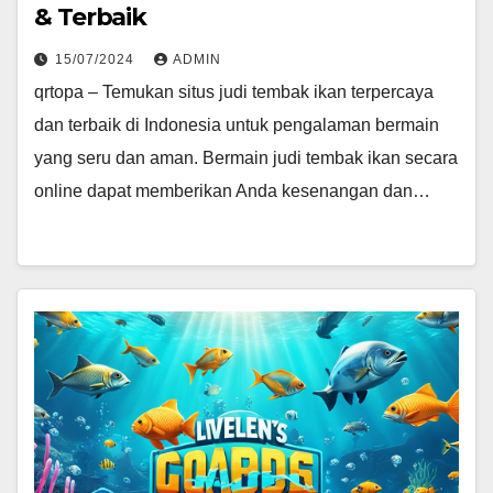
& Terbaik
15/07/2024
ADMIN
qrtopa – Temukan situs judi tembak ikan terpercaya
dan terbaik di Indonesia untuk pengalaman bermain
yang seru dan aman. Bermain judi tembak ikan secara
online dapat memberikan Anda kesenangan dan…