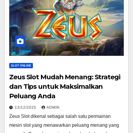
SLOT ONLINE
Zeus Slot Mudah Menang: Strategi
dan Tips untuk Maksimalkan
Peluang Anda
13/12/2025
ADMIN
Zeus Slot dikenal sebagai salah satu permainan
mesin slot yang menawarkan peluang menang yang