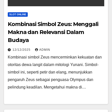
SLOT ONLINE
Kombinasi Simbol Zeus: Menggali
Makna dan Relevansi Dalam
Budaya
12/12/2025
ADMIN
Kombinasi simbol Zeus mencerminkan kekuatan dan
otoritas dewa langit dalam mitologi Yunani. Simbol-
simbol ini, seperti petir dan elang, menunjukkan
pengaruh Zeus sebagai penguasa Olympus dan
pelindung keadilan. Mengetahui makna di…