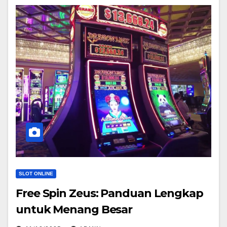
SLOT ONLINE
Free Spin Zeus: Panduan Lengkap
untuk Menang Besar