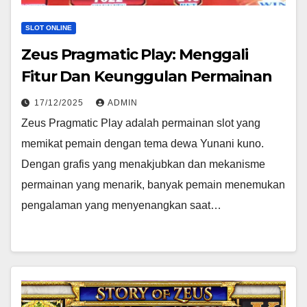
SLOT ONLINE
Zeus Pragmatic Play: Menggali
Fitur Dan Keunggulan Permainan
17/12/2025
ADMIN
Zeus Pragmatic Play adalah permainan slot yang
memikat pemain dengan tema dewa Yunani kuno.
Dengan grafis yang menakjubkan dan mekanisme
permainan yang menarik, banyak pemain menemukan
pengalaman yang menyenangkan saat…