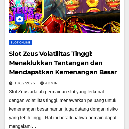
SLOT ONLINE
Slot Zeus Volatilitas Tinggi:
Menaklukkan Tantangan dan
Mendapatkan Kemenangan Besar
10/12/2025
ADMIN
Slot Zeus adalah permainan slot yang terkenal
dengan volatilitas tinggi, menawarkan peluang untuk
kemenangan besar namun juga datang dengan risiko
yang lebih tinggi. Hal ini berarti bahwa pemain dapat
mengalami…