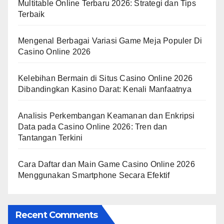
Multitable Online Terbaru 2026: Strategi dan Tips
Terbaik
Mengenal Berbagai Variasi Game Meja Populer Di
Casino Online 2026
Kelebihan Bermain di Situs Casino Online 2026
Dibandingkan Kasino Darat: Kenali Manfaatnya
Analisis Perkembangan Keamanan dan Enkripsi
Data pada Casino Online 2026: Tren dan
Tantangan Terkini
Cara Daftar dan Main Game Casino Online 2026
Menggunakan Smartphone Secara Efektif
Recent Comments