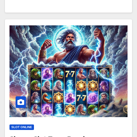
SLOT ONLINE