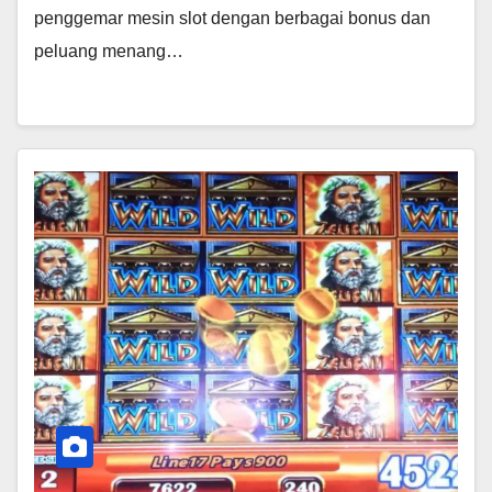
penggemar mesin slot dengan berbagai bonus dan
peluang menang…