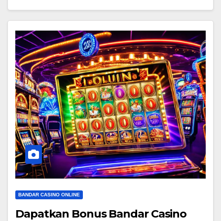
BANDAR CASINO ONLINE
Dapatkan Bonus Bandar Casino