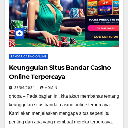
BANDAR CASINO ONLINE
Keunggulan Situs Bandar Casino
Online Terpercaya
23/06/2024
ADMIN
qrtopa – Pada bagian ini, kita akan membahas tentang
keunggulan situs bandar casino online terpercaya.
Kami akan menjelaskan mengapa situs seperti itu
penting dan apa yang membuat mereka terpercaya.