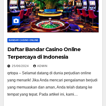
BANDAR CASINO ONLINE
Daftar Bandar Casino Online
Terpercaya di Indonesia
25/06/2024
ADMIN
qrtopa – Selamat datang di dunia perjudian online
yang menarik! Jika Anda mencari pengalaman berjudi
yang memuaskan dan aman, Anda telah datang ke
tempat yang tepat. Pada artikel ini, kami…