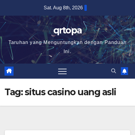
Skip
Sat. Aug 8th, 2026
to
content
qrtopa
Taruhan yang Menguntungkan dengan Panduan
Ini.
Tag:
situs casino uang asli