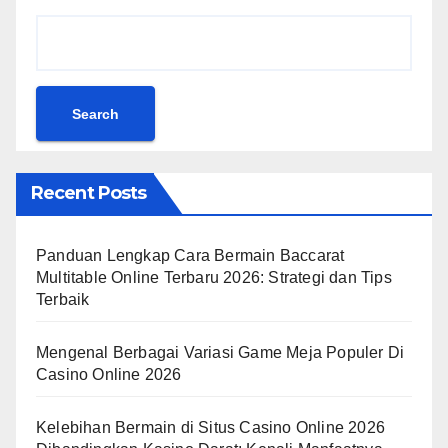
Search
Recent Posts
Panduan Lengkap Cara Bermain Baccarat
Multitable Online Terbaru 2026: Strategi dan Tips
Terbaik
Mengenal Berbagai Variasi Game Meja Populer Di
Casino Online 2026
Kelebihan Bermain di Situs Casino Online 2026