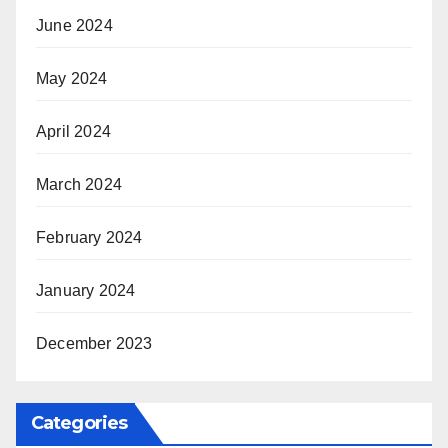
June 2024
May 2024
April 2024
March 2024
February 2024
January 2024
December 2023
Categories