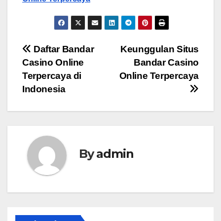
Post
Daftar Bandar
Keunggulan Situs
Casino Online
Bandar Casino
navigation
Terpercaya di
Online Terpercaya
Indonesia
By
admin