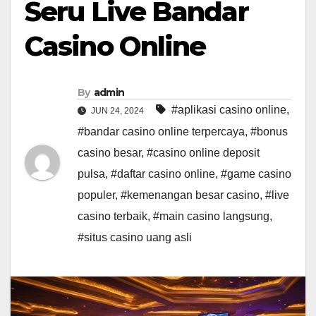
Seru Live Bandar
Casino Online
By
admin
#aplikasi casino online
,
JUN 24, 2024
#bandar casino online terpercaya
,
#bonus
casino besar
,
#casino online deposit
pulsa
,
#daftar casino online
,
#game casino
populer
,
#kemenangan besar casino
,
#live
casino terbaik
,
#main casino langsung
,
#situs casino uang asli