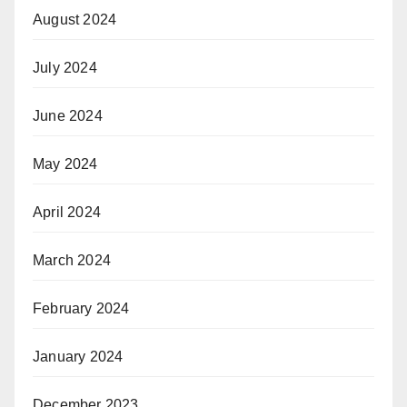
August 2024
July 2024
June 2024
May 2024
April 2024
March 2024
February 2024
January 2024
December 2023