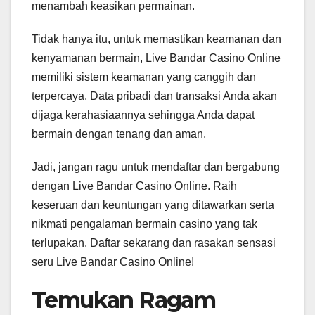
menambah keasikan permainan.
Tidak hanya itu, untuk memastikan keamanan dan
kenyamanan bermain, Live Bandar Casino Online
memiliki sistem keamanan yang canggih dan
terpercaya. Data pribadi dan transaksi Anda akan
dijaga kerahasiaannya sehingga Anda dapat
bermain dengan tenang dan aman.
Jadi, jangan ragu untuk mendaftar dan bergabung
dengan Live Bandar Casino Online. Raih
keseruan dan keuntungan yang ditawarkan serta
nikmati pengalaman bermain casino yang tak
terlupakan. Daftar sekarang dan rasakan sensasi
seru Live Bandar Casino Online!
Temukan Ragam