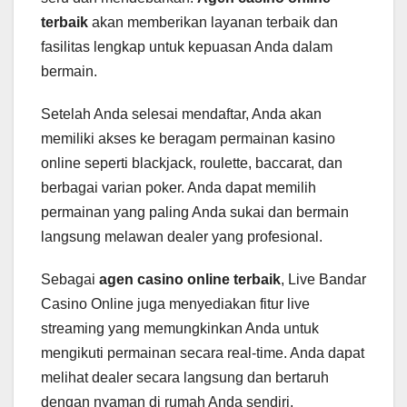
terbaik
akan memberikan layanan terbaik dan
fasilitas lengkap untuk kepuasan Anda dalam
bermain.
Setelah Anda selesai mendaftar, Anda akan
memiliki akses ke beragam permainan kasino
online seperti blackjack, roulette, baccarat, dan
berbagai varian poker. Anda dapat memilih
permainan yang paling Anda sukai dan bermain
langsung melawan dealer yang profesional.
Sebagai
agen casino online terbaik
, Live Bandar
Casino Online juga menyediakan fitur live
streaming yang memungkinkan Anda untuk
mengikuti permainan secara real-time. Anda dapat
melihat dealer secara langsung dan bertaruh
dengan nyaman di rumah Anda sendiri.