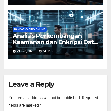
BANDAR CASINO ONLINE
Analisis Perkembangan
Keamanan dan Enkripsi Data
pada Casino Online 2026:
AUG 3, 2026
ADMIN
Tren dan Tantangan Terkini
Leave a Reply
Your email address will not be published.
Required
fields are marked
*