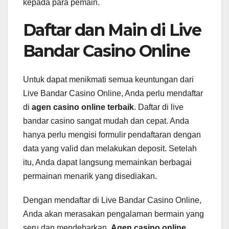
kepada para pemain.
Daftar dan Main di Live
Bandar Casino Online
Untuk dapat menikmati semua keuntungan dari
Live Bandar Casino Online, Anda perlu mendaftar
di
agen casino online terbaik
. Daftar di live
bandar casino sangat mudah dan cepat. Anda
hanya perlu mengisi formulir pendaftaran dengan
data yang valid dan melakukan deposit. Setelah
itu, Anda dapat langsung memainkan berbagai
permainan menarik yang disediakan.
Dengan mendaftar di Live Bandar Casino Online,
Anda akan merasakan pengalaman bermain yang
seru dan mendebarkan.
Agen casino online