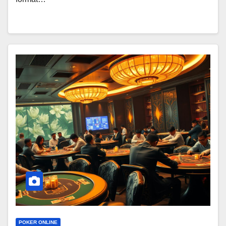
POKER ONLINE