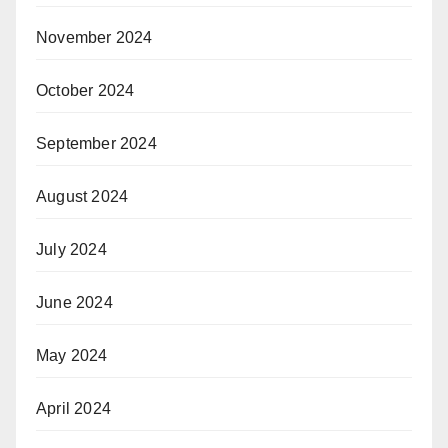
November 2024
October 2024
September 2024
August 2024
July 2024
June 2024
May 2024
April 2024