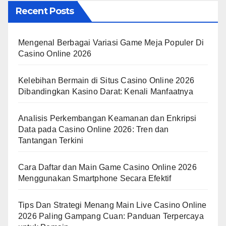
Recent Posts
Mengenal Berbagai Variasi Game Meja Populer Di
Casino Online 2026
Kelebihan Bermain di Situs Casino Online 2026
Dibandingkan Kasino Darat: Kenali Manfaatnya
Analisis Perkembangan Keamanan dan Enkripsi
Data pada Casino Online 2026: Tren dan
Tantangan Terkini
Cara Daftar dan Main Game Casino Online 2026
Menggunakan Smartphone Secara Efektif
Tips Dan Strategi Menang Main Live Casino Online
2026 Paling Gampang Cuan: Panduan Terpercaya