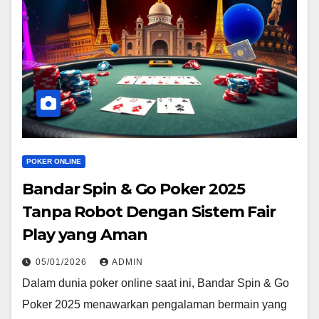
POKER ONLINE
Bandar Spin & Go Poker 2025
Tanpa Robot Dengan Sistem Fair
Play yang Aman
05/01/2026
ADMIN
Dalam dunia poker online saat ini, Bandar Spin & Go
Poker 2025 menawarkan pengalaman bermain yang