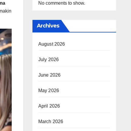
No comments to show.
ama
makin
Archives
August 2026
July 2026
June 2026
May 2026
April 2026
March 2026