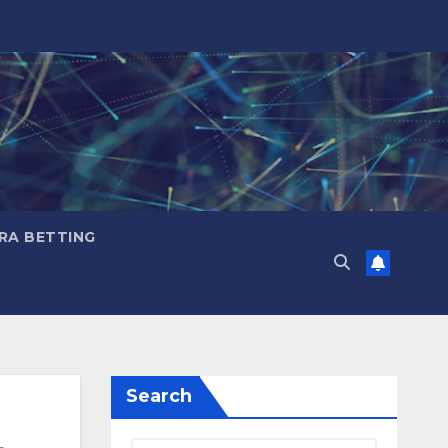
RA BETTING
Search