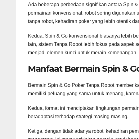
Ada beberapa perbedaan signifikan antara Spin &
permainan konvensional, robot sering digunakan 
tanpa robot, kehadiran poker yang lebih otentik dan 
Kedua, Spin & Go konvensional biasanya lebih ber
lain, sistem Tanpa Robot lebih fokus pada aspek s
menjadi elemen kunci untuk meraih kemenangan.
Manfaat Bermain Spin & G
Bermain Spin & Go Poker Tanpa Robot memberikan
memiliki peluang yang sama untuk menang, karena
Kedua, format ini menciptakan lingkungan permain
beradaptasi terhadap strategi masing-masing.
Ketiga, dengan tidak adanya robot, kehadiran pe