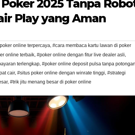
 Poker 2025 Tanpa Robo
air Play yang Aman
 poker online terpercaya
,
#cara membaca kartu lawan di poker
r online terbaik
,
#poker online dengan fitur live dealer asli
,
ayaran terlengkap
,
#poker online deposit pulsa tanpa potonga
at cair
,
#situs poker online dengan winrate tinggi
,
#strategi
esar
,
#trik jitu menang besar di poker online