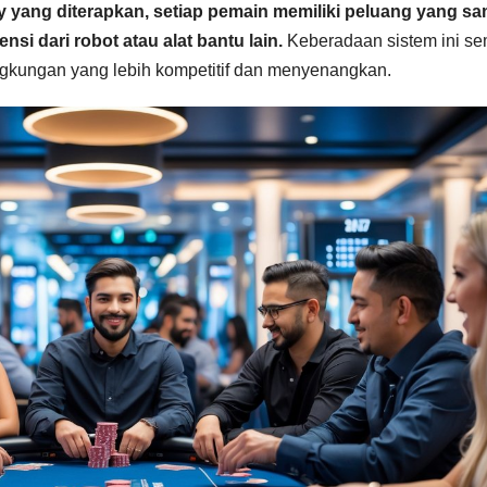
ay yang diterapkan, setiap pemain memiliki peluang yang s
i dari robot atau alat bantu lain.
Keberadaan sistem ini se
ngkungan yang lebih kompetitif dan menyenangkan.