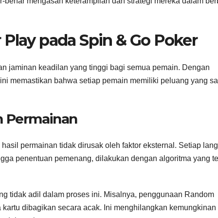
-benar mengasah keterampilan dan strategi mereka dalam ber
 Play pada Spin & Go Poker
an jaminan keadilan yang tinggi bagi semua pemain. Dengan
 ini memastikan bahwa setiap pemain memiliki peluang yang s
m Permainan
sil permainan tidak dirusak oleh faktor eksternal. Setiap lan
ngga penentuan pemenang, dilakukan dengan algoritma yang t
ng tidak adil dalam proses ini. Misalnya, penggunaan Random
artu dibagikan secara acak. Ini menghilangkan kemungkinan