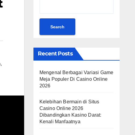
t
Search
Recent Posts
n
,
Mengenal Berbagai Variasi Game
Meja Populer Di Casino Online
2026
Kelebihan Bermain di Situs
Casino Online 2026
Dibandingkan Kasino Darat:
Kenali Manfaatnya