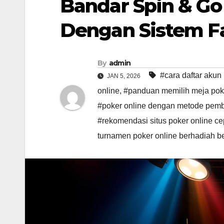
Bandar Spin & Go
Dengan Sistem F
By
admin
#cara daftar akun
JAN 5, 2026
online
,
#panduan memilih meja poke
#poker online dengan metode pemb
#rekomendasi situs poker online cep
turnamen poker online berhadiah b