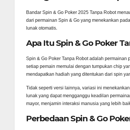
Bandar Spin & Go Poker 2025 Tanpa Robot menawa
dari permainan Spin & Go yang menekankan pada
lunak otomatis.
Apa Itu Spin & Go Poker T
Spin & Go Poker Tanpa Robot adalah permainan po
setiap pemain memulai dengan tumpukan chip yan
mendapatkan hadiah yang ditentukan dari spin ya
Tidak seperti versi lainnya, variasi ini menekan
lunak yang dapat mengganggu keadilan permainan
mayor, menjamin interaksi manusia yang lebih bai
Perbedaan Spin & Go Poke