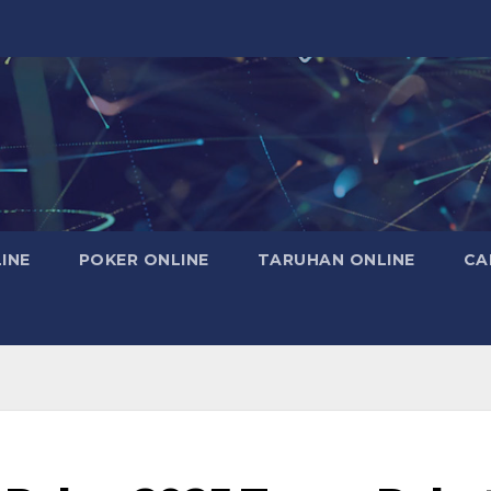
INE
POKER ONLINE
TARUHAN ONLINE
CA