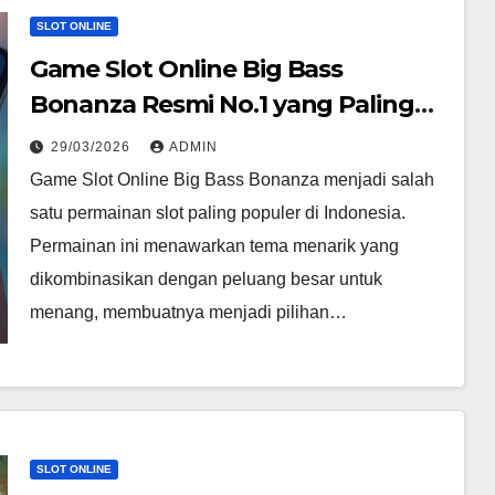
SLOT ONLINE
Game Slot Online Big Bass
Bonanza Resmi No.1 yang Paling
Populer di Indonesia
29/03/2026
ADMIN
Game Slot Online Big Bass Bonanza menjadi salah
satu permainan slot paling populer di Indonesia.
Permainan ini menawarkan tema menarik yang
dikombinasikan dengan peluang besar untuk
menang, membuatnya menjadi pilihan…
SLOT ONLINE