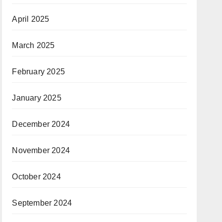
April 2025
March 2025
February 2025
January 2025
December 2024
November 2024
October 2024
September 2024