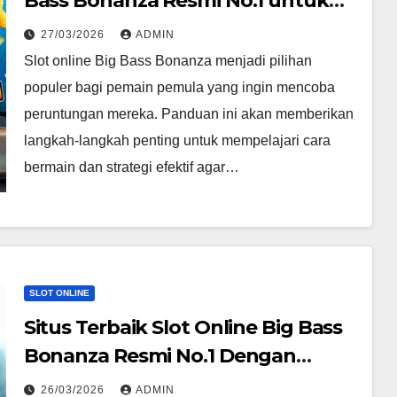
Bass Bonanza Resmi No.1 untuk
Pemain Pemula Terbaik
27/03/2026
ADMIN
Slot online Big Bass Bonanza menjadi pilihan
populer bagi pemain pemula yang ingin mencoba
peruntungan mereka. Panduan ini akan memberikan
langkah-langkah penting untuk mempelajari cara
bermain dan strategi efektif agar…
SLOT ONLINE
Situs Terbaik Slot Online Big Bass
Bonanza Resmi No.1 Dengan
Layanan 24 Jam Terbaik
26/03/2026
ADMIN