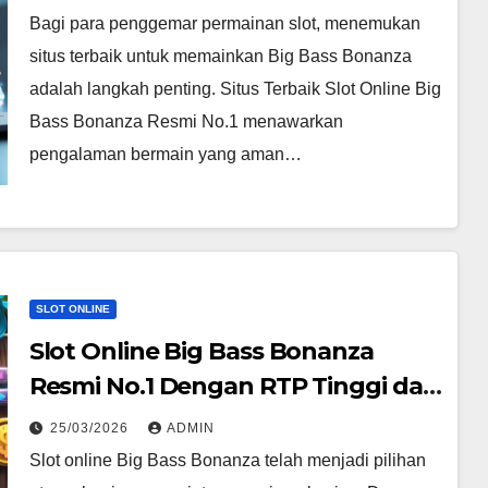
Bagi para penggemar permainan slot, menemukan
situs terbaik untuk memainkan Big Bass Bonanza
adalah langkah penting. Situs Terbaik Slot Online Big
Bass Bonanza Resmi No.1 menawarkan
pengalaman bermain yang aman…
SLOT ONLINE
Slot Online Big Bass Bonanza
Resmi No.1 Dengan RTP Tinggi dan
Peluang Menang Besar
25/03/2026
ADMIN
Slot online Big Bass Bonanza telah menjadi pilihan