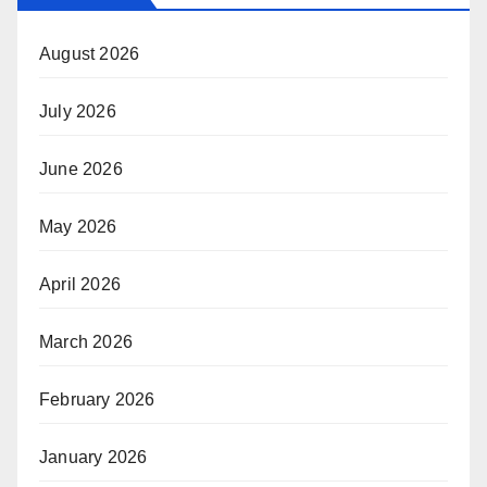
August 2026
July 2026
June 2026
May 2026
April 2026
March 2026
February 2026
January 2026