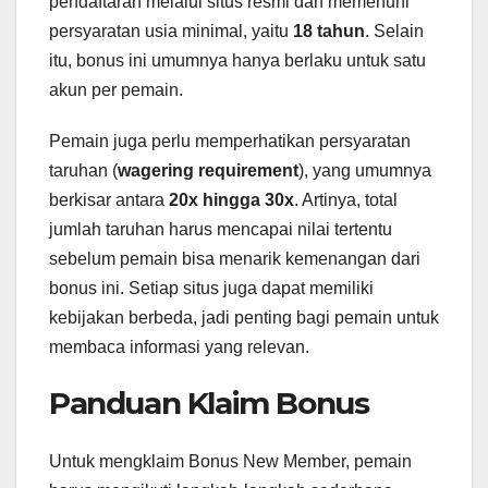
pendaftaran melalui situs resmi dan memenuhi
persyaratan usia minimal, yaitu
18 tahun
. Selain
itu, bonus ini umumnya hanya berlaku untuk satu
akun per pemain.
Pemain juga perlu memperhatikan persyaratan
taruhan (
wagering requirement
), yang umumnya
berkisar antara
20x hingga 30x
. Artinya, total
jumlah taruhan harus mencapai nilai tertentu
sebelum pemain bisa menarik kemenangan dari
bonus ini. Setiap situs juga dapat memiliki
kebijakan berbeda, jadi penting bagi pemain untuk
membaca informasi yang relevan.
Panduan Klaim Bonus
Untuk mengklaim Bonus New Member, pemain