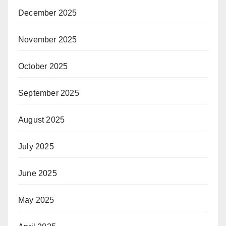
December 2025
November 2025
October 2025
September 2025
August 2025
July 2025
June 2025
May 2025