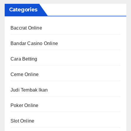
Categories
Baccrat Online
Bandar Casino Online
Cara Betting
Ceme Online
Judi Tembak Ikan
Poker Online
Slot Online