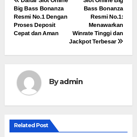
Post
Daftar Slot Online
Slot Online Big
Big Bass Bonanza
Bass Bonanza
navigation
Resmi No.1 Dengan
Resmi No.1:
Proses Deposit
Menawarkan
Cepat dan Aman
Winrate Tinggi dan
Jackpot Terbesar
By
admin
Related Post