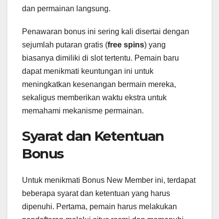
dan permainan langsung.
Penawaran bonus ini sering kali disertai dengan
sejumlah putaran gratis (
free spins
) yang
biasanya dimiliki di slot tertentu. Pemain baru
dapat menikmati keuntungan ini untuk
meningkatkan kesenangan bermain mereka,
sekaligus memberikan waktu ekstra untuk
memahami mekanisme permainan.
Syarat dan Ketentuan
Bonus
Untuk menikmati Bonus New Member ini, terdapat
beberapa syarat dan ketentuan yang harus
dipenuhi. Pertama, pemain harus melakukan