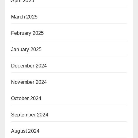
April 2025
March 2025
February 2025
January 2025
December 2024
November 2024
October 2024
September 2024
August 2024