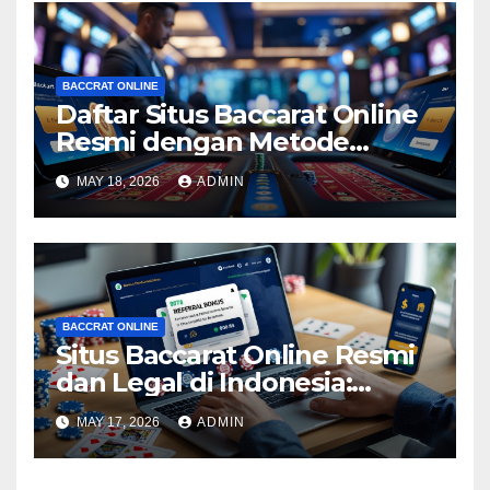
BACCRAT ONLINE
Daftar Situs Baccarat Online
Resmi dengan Metode
Pembayaran Lengkap —
MAY 18, 2026
ADMIN
Trusted Sites, Payment
Options, and How to Choose
BACCRAT ONLINE
Situs Baccarat Online Resmi
dan Legal di Indonesia:
Trusted Platforms,
MAY 17, 2026
ADMIN
Regulations, and How to
Choose