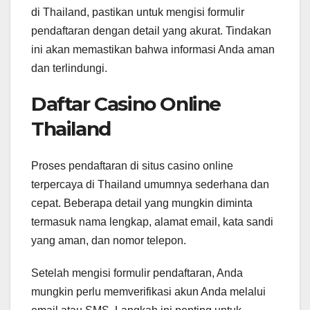
di Thailand, pastikan untuk mengisi formulir
pendaftaran dengan detail yang akurat. Tindakan
ini akan memastikan bahwa informasi Anda aman
dan terlindungi.
Daftar Casino Online
Thailand
Proses pendaftaran di situs casino online
terpercaya di Thailand umumnya sederhana dan
cepat. Beberapa detail yang mungkin diminta
termasuk nama lengkap, alamat email, kata sandi
yang aman, dan nomor telepon.
Setelah mengisi formulir pendaftaran, Anda
mungkin perlu memverifikasi akun Anda melalui