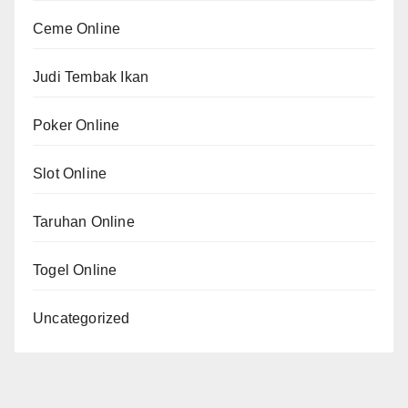
Ceme Online
Judi Tembak Ikan
Poker Online
Slot Online
Taruhan Online
Togel Online
Uncategorized