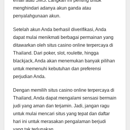
email atau SMS. Langkah ini penting untuk
menghindari adanya akun ganda atau
penyalahgunaan akun.
Setelah akun Anda berhasil diverifikasi, Anda
dapat mulai menikmati berbagai permainan yang
ditawarkan oleh situs casino online terpercaya di
Thailand. Dari poker, slot, roulette, hingga
blackjack, Anda akan menemukan banyak pilihan
untuk memenuhi kebutuhan dan preferensi
perjudian Anda.
Dengan memilih situs casino online terpercaya di
Thailand, Anda dapat mengalami sensasi bermain
judi yang aman dan terjamin. Jadi, jangan ragu
untuk mulai mencari situs yang tepat dan daftar
hari ini untuk merasakan pengalaman berjudi
yang tak terlupakan.