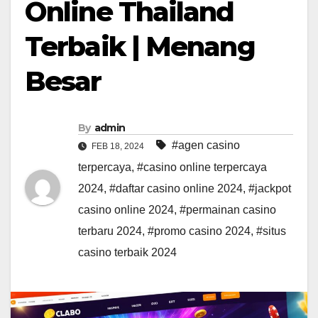
Online Thailand
Terbaik | Menang
Besar
By
admin
#agen casino
FEB 18, 2024
terpercaya
,
#casino online terpercaya
2024
,
#daftar casino online 2024
,
#jackpot
casino online 2024
,
#permainan casino
terbaru 2024
,
#promo casino 2024
,
#situs
casino terbaik 2024