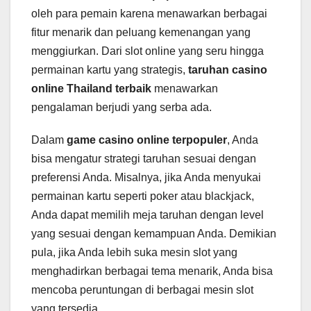
oleh para pemain karena menawarkan berbagai
fitur menarik dan peluang kemenangan yang
menggiurkan. Dari slot online yang seru hingga
permainan kartu yang strategis,
taruhan casino
online Thailand terbaik
menawarkan
pengalaman berjudi yang serba ada.
Dalam
game casino online terpopuler
, Anda
bisa mengatur strategi taruhan sesuai dengan
preferensi Anda. Misalnya, jika Anda menyukai
permainan kartu seperti poker atau blackjack,
Anda dapat memilih meja taruhan dengan level
yang sesuai dengan kemampuan Anda. Demikian
pula, jika Anda lebih suka mesin slot yang
menghadirkan berbagai tema menarik, Anda bisa
mencoba peruntungan di berbagai mesin slot
yang tersedia.