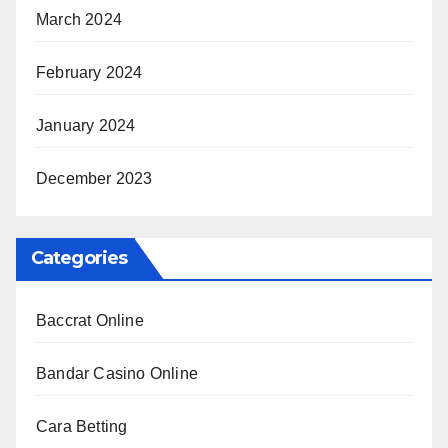
March 2024
February 2024
January 2024
December 2023
Categories
Baccrat Online
Bandar Casino Online
Cara Betting