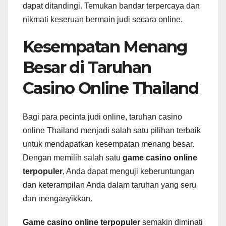
dapat ditandingi. Temukan bandar terpercaya dan
nikmati keseruan bermain judi secara online.
Kesempatan Menang
Besar di Taruhan
Casino Online Thailand
Bagi para pecinta judi online, taruhan casino
online Thailand menjadi salah satu pilihan terbaik
untuk mendapatkan kesempatan menang besar.
Dengan memilih salah satu
game casino online
terpopuler
, Anda dapat menguji keberuntungan
dan keterampilan Anda dalam taruhan yang seru
dan mengasyikkan.
Game casino online terpopuler
semakin diminati