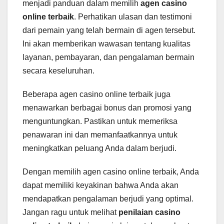
menjadi panduan dalam memilih
agen casino
online terbaik
. Perhatikan ulasan dan testimoni
dari pemain yang telah bermain di agen tersebut.
Ini akan memberikan wawasan tentang kualitas
layanan, pembayaran, dan pengalaman bermain
secara keseluruhan.
Beberapa agen casino online terbaik juga
menawarkan berbagai bonus dan promosi yang
menguntungkan. Pastikan untuk memeriksa
penawaran ini dan memanfaatkannya untuk
meningkatkan peluang Anda dalam berjudi.
Dengan memilih agen casino online terbaik, Anda
dapat memiliki keyakinan bahwa Anda akan
mendapatkan pengalaman berjudi yang optimal.
Jangan ragu untuk melihat
penilaian casino