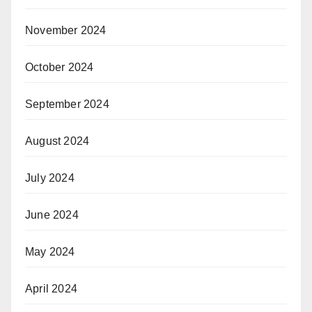
November 2024
October 2024
September 2024
August 2024
July 2024
June 2024
May 2024
April 2024