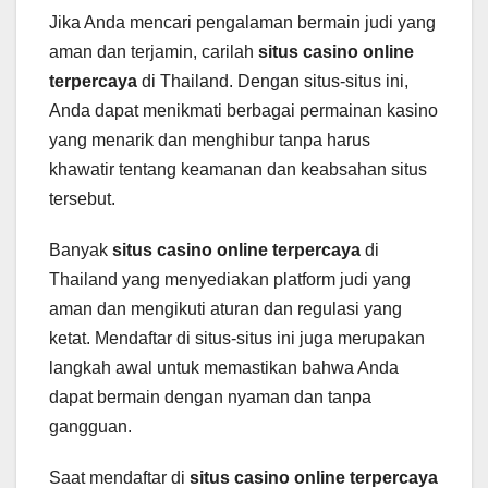
Jika Anda mencari pengalaman bermain judi yang
aman dan terjamin, carilah
situs casino online
terpercaya
di Thailand. Dengan situs-situs ini,
Anda dapat menikmati berbagai permainan kasino
yang menarik dan menghibur tanpa harus
khawatir tentang keamanan dan keabsahan situs
tersebut.
Banyak
situs casino online terpercaya
di
Thailand yang menyediakan platform judi yang
aman dan mengikuti aturan dan regulasi yang
ketat. Mendaftar di situs-situs ini juga merupakan
langkah awal untuk memastikan bahwa Anda
dapat bermain dengan nyaman dan tanpa
gangguan.
Saat mendaftar di
situs casino online terpercaya