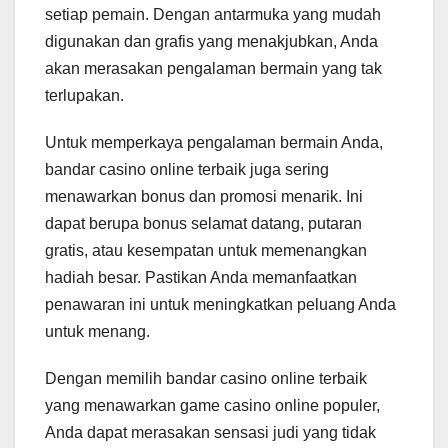
setiap pemain. Dengan antarmuka yang mudah
digunakan dan grafis yang menakjubkan, Anda
akan merasakan pengalaman bermain yang tak
terlupakan.
Untuk memperkaya pengalaman bermain Anda,
bandar casino online terbaik juga sering
menawarkan bonus dan promosi menarik. Ini
dapat berupa bonus selamat datang, putaran
gratis, atau kesempatan untuk memenangkan
hadiah besar. Pastikan Anda memanfaatkan
penawaran ini untuk meningkatkan peluang Anda
untuk menang.
Dengan memilih bandar casino online terbaik
yang menawarkan game casino online populer,
Anda dapat merasakan sensasi judi yang tidak