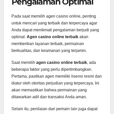
Pengalaman Optimal
Pada saat memilih agen casino online, penting
untuk mencari yang terbaik dan terpercaya agar
Anda dapat menikmati pengalaman berjudi yang
optimal.
Agen casino online terbaik
akan
memberikan layanan terbaik, permainan
berkualitas, dan keamanan yang terjamin.
Saat memilih
agen casino online terbaik
, ada
beberapa faktor yang perlu dipertimbangkan.
Pertama, pastikan agen memiliki lisensi resmi dan
diatur oleh otoritas perjudian yang terpercaya. Ini
akan memastikan bahwa permainan yang
ditawarkan adil dan transaksi Anda aman.
Selain itu, penilaian dari pemain lain juga dapat