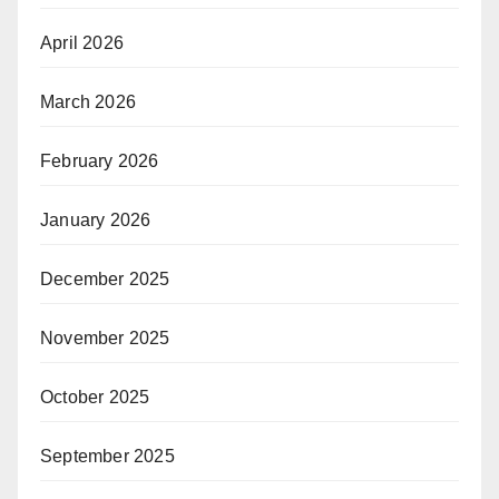
April 2026
March 2026
February 2026
January 2026
December 2025
November 2025
October 2025
September 2025