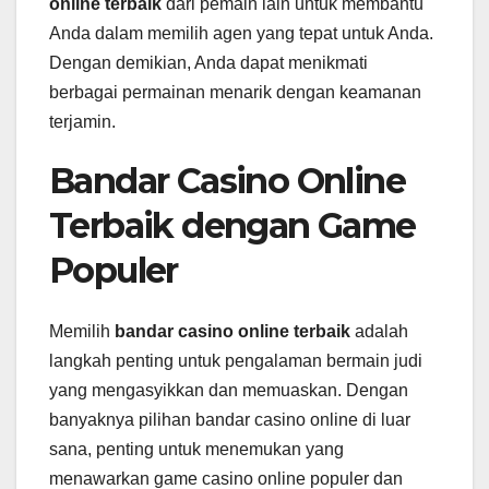
online terbaik
dari pemain lain untuk membantu
Anda dalam memilih agen yang tepat untuk Anda.
Dengan demikian, Anda dapat menikmati
berbagai permainan menarik dengan keamanan
terjamin.
Bandar Casino Online
Terbaik dengan Game
Populer
Memilih
bandar casino online terbaik
adalah
langkah penting untuk pengalaman bermain judi
yang mengasyikkan dan memuaskan. Dengan
banyaknya pilihan bandar casino online di luar
sana, penting untuk menemukan yang
menawarkan game casino online populer dan