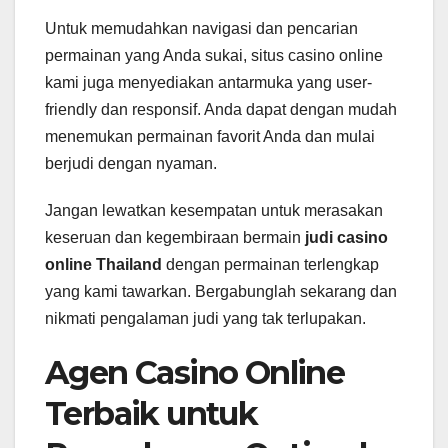
Untuk memudahkan navigasi dan pencarian
permainan yang Anda sukai, situs casino online
kami juga menyediakan antarmuka yang user-
friendly dan responsif. Anda dapat dengan mudah
menemukan permainan favorit Anda dan mulai
berjudi dengan nyaman.
Jangan lewatkan kesempatan untuk merasakan
keseruan dan kegembiraan bermain
judi casino
online Thailand
dengan permainan terlengkap
yang kami tawarkan. Bergabunglah sekarang dan
nikmati pengalaman judi yang tak terlupakan.
Agen Casino Online
Terbaik untuk