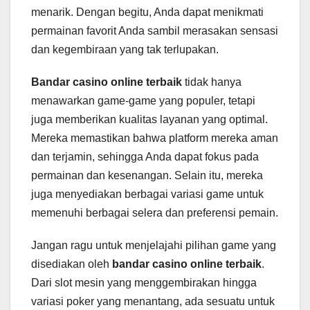
menarik. Dengan begitu, Anda dapat menikmati
permainan favorit Anda sambil merasakan sensasi
dan kegembiraan yang tak terlupakan.
Bandar casino online terbaik
tidak hanya
menawarkan game-game yang populer, tetapi
juga memberikan kualitas layanan yang optimal.
Mereka memastikan bahwa platform mereka aman
dan terjamin, sehingga Anda dapat fokus pada
permainan dan kesenangan. Selain itu, mereka
juga menyediakan berbagai variasi game untuk
memenuhi berbagai selera dan preferensi pemain.
Jangan ragu untuk menjelajahi pilihan game yang
disediakan oleh
bandar casino online terbaik
.
Dari slot mesin yang menggembirakan hingga
variasi poker yang menantang, ada sesuatu untuk