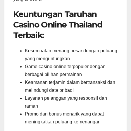
Keuntungan Taruhan
Casino Online Thailand
Terbaik:
Kesempatan menang besar dengan peluang
yang menguntungkan
Game casino online terpopuler dengan
berbagai pilihan permainan
Keamanan terjamin dalam bertransaksi dan
melindungi data pribadi
Layanan pelanggan yang responsif dan
ramah
Promo dan bonus menarik yang dapat
meningkatkan peluang kemenangan