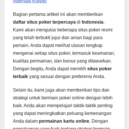
Alternatif Koitoto
Bagian pertama artikel ini akan memberikan
daftar situs poker terpercaya
di
Indonesia
.
Kami akan mengulas beberapa situs poker resmi
yang telah terbukti jujur dan aman bagi para
pemain. Anda dapat melihat ulasan lengkap
mengenai setiap situs poker, termasuk keamanan,
kualitas permainan, dan bonus yang ditawarkan.
Dengan begitu, Anda dapat memilih
situs poker
terbaik
yang sesuai dengan preferensi Anda.
Selain itu, kami juga akan memberikan tips dan
strategi untuk bermain poker online dengan lebih
baik. Anda akan mempelajari taktik-taktik penting
yang dapat meningkatkan peluang kemenangan
Anda dalam
permainan kartu online
. Dengan
pemahaman yang baik tentang strategi bermain