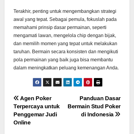
Terakhir, penting untuk mengembangkan strategi
awal yang tepat. Sebagai pemula, fokuslah pada
memahami prinsip dasar permainan, seperti
mengamati lawan, mengelola chip dengan bijak,
dan memilih momen yang tepat untuk melakukan
taruhan. Bermain secara konsisten dan mengikuti
pola permainan yang baik juga bisa membantu
dalam meningkatkan peluang kemenangan Anda.
Post
Agen Poker
Panduan Dasar
Terpercaya untuk
Bermain Stud Poker
navigation
Penggemar Judi
di Indonesia
Online