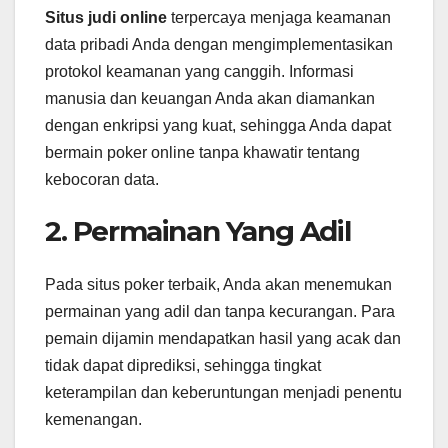
Situs judi online
terpercaya menjaga keamanan
data pribadi Anda dengan mengimplementasikan
protokol keamanan yang canggih. Informasi
manusia dan keuangan Anda akan diamankan
dengan enkripsi yang kuat, sehingga Anda dapat
bermain poker online tanpa khawatir tentang
kebocoran data.
2. Permainan Yang Adil
Pada situs poker terbaik, Anda akan menemukan
permainan yang adil dan tanpa kecurangan. Para
pemain dijamin mendapatkan hasil yang acak dan
tidak dapat diprediksi, sehingga tingkat
keterampilan dan keberuntungan menjadi penentu
kemenangan.