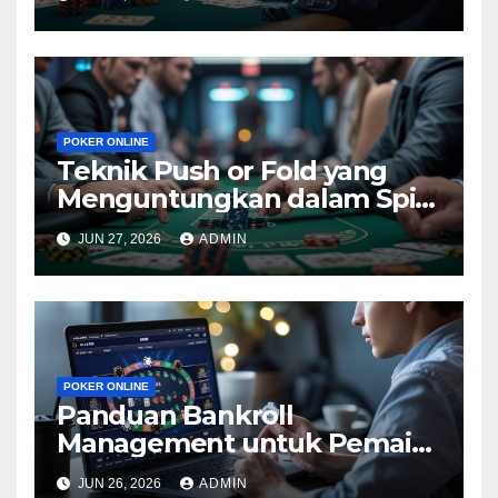
POKER ONLINE
Teknik Push or Fold yang
Menguntungkan dalam Spin
& Go Poker: Panduan
JUN 27, 2026
ADMIN
Strategis untuk Pemain
Pemula dan Berpengalaman
POKER ONLINE
Panduan Bankroll
Management untuk Pemain
Spin & Go Poker Online:
JUN 26, 2026
ADMIN