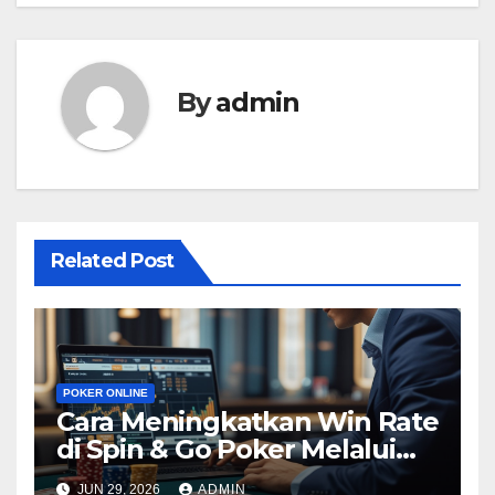
By
admin
Related Post
POKER ONLINE
Cara Meningkatkan Win Rate
di Spin & Go Poker Melalui
Analisis Statistik yang Efektif
JUN 29, 2026
ADMIN