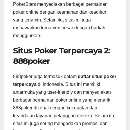
PokerStars menyediakan berbagai permainan
poker online dengan keamanan dan keadilan
yang terjamin. Selain itu, situs ini juga
menawarkan turnamen besar dengan hadiah
menggiurkan.
Situs Poker Terpercaya 2:
888poker
888poker juga termasuk dalam
daftar situs poker
terpercaya
di Indonesia. Situs ini memiliki
antarmuka yang user-friendly dan menyediakan
berbagai permainan poker online yang menarik.
888poker dikenal dengan kecepatan dan
keandalan layanan pelanggan mereka. Selain itu,
situs ini juga sering mengadakan promosi dan