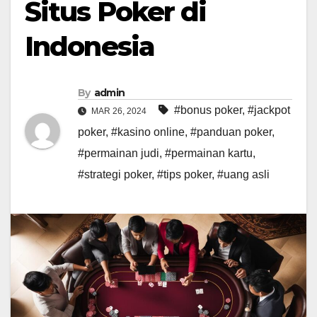
Situs Poker di
Indonesia
By
admin
#bonus poker
,
#jackpot
MAR 26, 2024
poker
,
#kasino online
,
#panduan poker
,
#permainan judi
,
#permainan kartu
,
#strategi poker
,
#tips poker
,
#uang asli