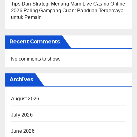
Tips Dan Strategi Menang Main Live Casino Online
2026 Paling Gampang Cuan: Panduan Terpercaya
untuk Pemain
Recent Comments
No comments to show.
Archives
August 2026
July 2026
June 2026