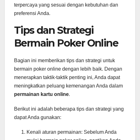
terpercaya yang sesuai dengan kebutuhan dan
preferensi Anda.
Tips dan Strategi
Bermain Poker Online
Bagian ini memberikan tips dan strategi untuk
bermain poker online dengan lebih baik. Dengan
menerapkan taktik-taktik penting ini, Anda dapat
meningkatkan peluang kemenangan Anda dalam
permainan kartu online
.
Berikut ini adalah beberapa tips dan strategi yang
dapat Anda gunakan:
Kenali aturan permainan: Sebelum Anda