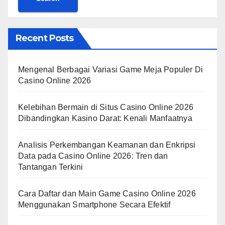
Recent Posts
Mengenal Berbagai Variasi Game Meja Populer Di
Casino Online 2026
Kelebihan Bermain di Situs Casino Online 2026
Dibandingkan Kasino Darat: Kenali Manfaatnya
Analisis Perkembangan Keamanan dan Enkripsi
Data pada Casino Online 2026: Tren dan
Tantangan Terkini
Cara Daftar dan Main Game Casino Online 2026
Menggunakan Smartphone Secara Efektif