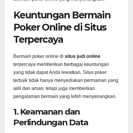
Keuntungan Bermain
Poker Online di Situs
Terpercaya
Bermain poker online di
situs judi online
terpercaya memberikan berbagai keuntungan
yang tidak dapat Anda lewatkan. Situs poker
terbaik tidak hanya menyediakan permainan yang
adil dan aman, tetapi juga memberikan
pengalaman bermain yang lebih menyenangkan.
1. Keamanan dan
Perlindungan Data