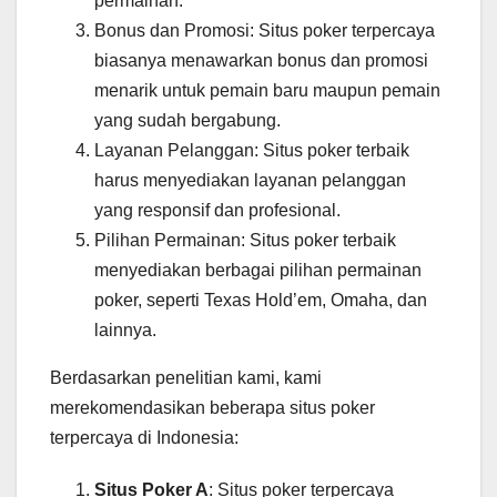
permainan.
Bonus dan Promosi: Situs poker terpercaya
biasanya menawarkan bonus dan promosi
menarik untuk pemain baru maupun pemain
yang sudah bergabung.
Layanan Pelanggan: Situs poker terbaik
harus menyediakan layanan pelanggan
yang responsif dan profesional.
Pilihan Permainan: Situs poker terbaik
menyediakan berbagai pilihan permainan
poker, seperti Texas Hold’em, Omaha, dan
lainnya.
Berdasarkan penelitian kami, kami
merekomendasikan beberapa situs poker
terpercaya di Indonesia:
Situs Poker A
: Situs poker terpercaya