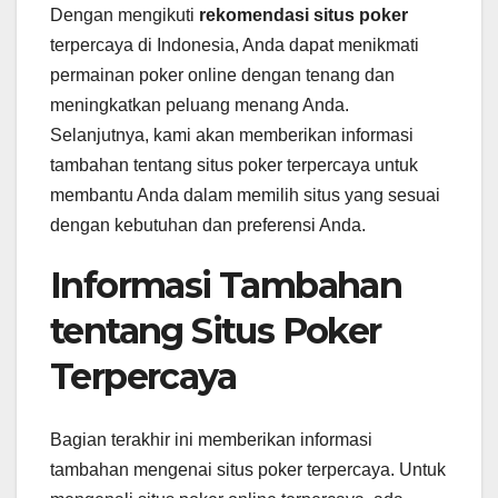
Dengan mengikuti
rekomendasi situs poker
terpercaya di Indonesia, Anda dapat menikmati
permainan poker online dengan tenang dan
meningkatkan peluang menang Anda.
Selanjutnya, kami akan memberikan informasi
tambahan tentang situs poker terpercaya untuk
membantu Anda dalam memilih situs yang sesuai
dengan kebutuhan dan preferensi Anda.
Informasi Tambahan
tentang Situs Poker
Terpercaya
Bagian terakhir ini memberikan informasi
tambahan mengenai situs poker terpercaya. Untuk