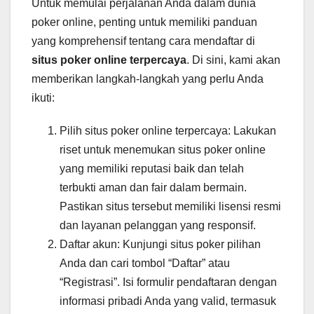
Untuk memulai perjalanan Anda dalam dunia
poker online, penting untuk memiliki panduan
yang komprehensif tentang cara mendaftar di
situs poker online terpercaya
. Di sini, kami akan
memberikan langkah-langkah yang perlu Anda
ikuti:
Pilih situs poker online terpercaya: Lakukan
riset untuk menemukan situs poker online
yang memiliki reputasi baik dan telah
terbukti aman dan fair dalam bermain.
Pastikan situs tersebut memiliki lisensi resmi
dan layanan pelanggan yang responsif.
Daftar akun: Kunjungi situs poker pilihan
Anda dan cari tombol “Daftar” atau
“Registrasi”. Isi formulir pendaftaran dengan
informasi pribadi Anda yang valid, termasuk