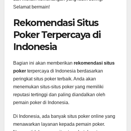
Selamat bermain!
Rekomendasi Situs
Poker Terpercaya di
Indonesia
Bagian ini akan memberikan
rekomendasi situs
poker
terpercaya di Indonesia berdasarkan
peringkat situs poker terbaik. Anda akan
menemukan situs-situs poker yang memiliki
reputasi tertinggi dan paling diandalkan oleh
pemain poker di Indonesia.
Di Indonesia, ada banyak situs poker online yang
menawarkan layanan kepada pemain poker.