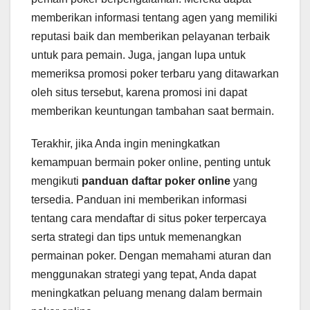
memberikan informasi tentang agen yang memiliki
reputasi baik dan memberikan pelayanan terbaik
untuk para pemain. Juga, jangan lupa untuk
memeriksa promosi poker terbaru yang ditawarkan
oleh situs tersebut, karena promosi ini dapat
memberikan keuntungan tambahan saat bermain.
Terakhir, jika Anda ingin meningkatkan
kemampuan bermain poker online, penting untuk
mengikuti
panduan daftar poker online
yang
tersedia. Panduan ini memberikan informasi
tentang cara mendaftar di situs poker terpercaya
serta strategi dan tips untuk memenangkan
permainan poker. Dengan memahami aturan dan
menggunakan strategi yang tepat, Anda dapat
meningkatkan peluang menang dalam bermain