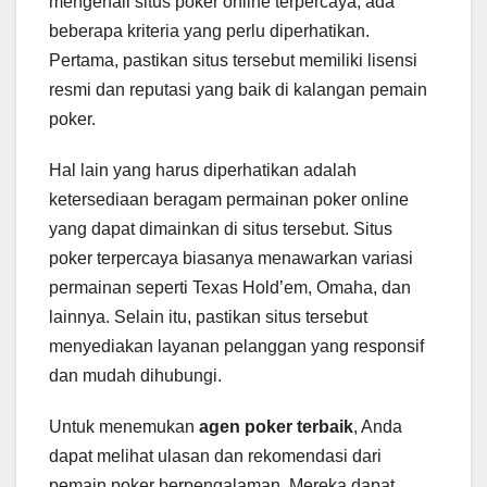
mengenali situs poker online terpercaya, ada
beberapa kriteria yang perlu diperhatikan.
Pertama, pastikan situs tersebut memiliki lisensi
resmi dan reputasi yang baik di kalangan pemain
poker.
Hal lain yang harus diperhatikan adalah
ketersediaan beragam permainan poker online
yang dapat dimainkan di situs tersebut. Situs
poker terpercaya biasanya menawarkan variasi
permainan seperti Texas Hold’em, Omaha, dan
lainnya. Selain itu, pastikan situs tersebut
menyediakan layanan pelanggan yang responsif
dan mudah dihubungi.
Untuk menemukan
agen poker terbaik
, Anda
dapat melihat ulasan dan rekomendasi dari
pemain poker berpengalaman. Mereka dapat