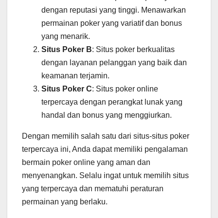
dengan reputasi yang tinggi. Menawarkan
permainan poker yang variatif dan bonus
yang menarik.
Situs Poker B
: Situs poker berkualitas
dengan layanan pelanggan yang baik dan
keamanan terjamin.
Situs Poker C
: Situs poker online
terpercaya dengan perangkat lunak yang
handal dan bonus yang menggiurkan.
Dengan memilih salah satu dari situs-situs poker
terpercaya ini, Anda dapat memiliki pengalaman
bermain poker online yang aman dan
menyenangkan. Selalu ingat untuk memilih situs
yang terpercaya dan mematuhi peraturan
permainan yang berlaku.