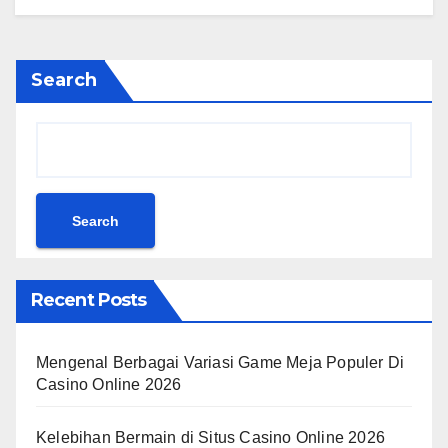
Search
Search
Recent Posts
Mengenal Berbagai Variasi Game Meja Populer Di
Casino Online 2026
Kelebihan Bermain di Situs Casino Online 2026