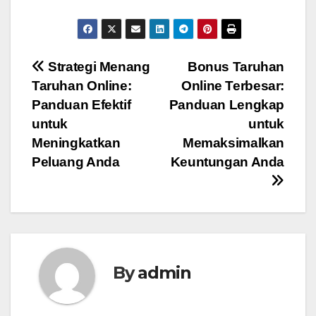
Post
Strategi Menang
Bonus Taruhan
Taruhan Online:
Online Terbesar:
navigation
Panduan Efektif
Panduan Lengkap
untuk
untuk
Meningkatkan
Memaksimalkan
Peluang Anda
Keuntungan Anda
By
admin