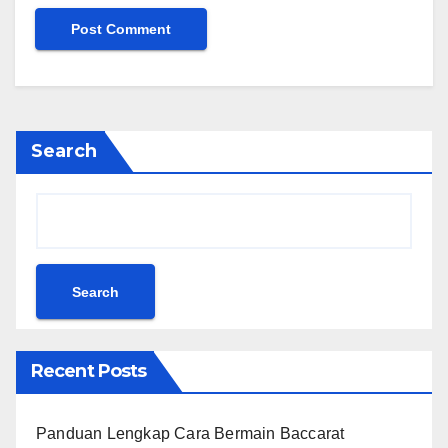
Search
Search
Recent Posts
Panduan Lengkap Cara Bermain Baccarat