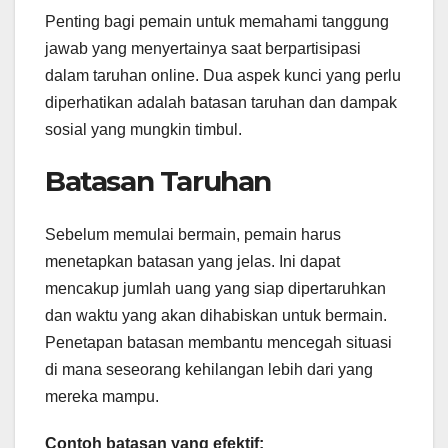
Penting bagi pemain untuk memahami tanggung
jawab yang menyertainya saat berpartisipasi
dalam taruhan online. Dua aspek kunci yang perlu
diperhatikan adalah batasan taruhan dan dampak
sosial yang mungkin timbul.
Batasan Taruhan
Sebelum memulai bermain, pemain harus
menetapkan batasan yang jelas. Ini dapat
mencakup jumlah uang yang siap dipertaruhkan
dan waktu yang akan dihabiskan untuk bermain.
Penetapan batasan membantu mencegah situasi
di mana seseorang kehilangan lebih dari yang
mereka mampu.
Contoh batasan yang efektif: