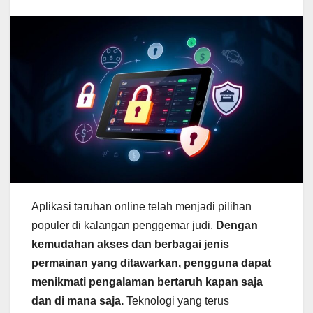
Aplikasi taruhan online telah menjadi pilihan
populer di kalangan penggemar judi.
Dengan
kemudahan akses dan berbagai jenis
permainan yang ditawarkan, pengguna dapat
menikmati pengalaman bertaruh kapan saja
dan di mana saja.
Teknologi yang terus