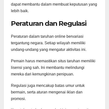
dapat membantu dalam membuat keputusan yang
lebih baik.
Peraturan dan Regulasi
Peraturan dalam taruhan online bervariasi
tergantung negara. Setiap wilayah memiliki
undang-undang yang mengatur aktivitas ini.
Pemain harus memastikan situs taruhan memiliki
lisensi yang sah. Ini membantu melindungi
mereka dari kemungkinan penipuan.
Regulasi juga mencakup batas umur untuk
bermain, serta aturan mengenai iklan dan
promosi.