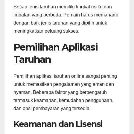
Setiap jenis taruhan memiliki tingkat risiko dan
imbalan yang berbeda. Pemain harus memahami
dengan baik jenis taruhan yang dipilih untuk
meningkatkan peluang sukses.
Pemilihan Aplikasi
Taruhan
Pemilihan aplikasi taruhan online sangat penting
untuk memastikan pengalaman yang aman dan
nyaman. Beberapa faktor yang berpengaruh
termasuk keamanan, kemudahan penggunaan,
dan opsi pembayaran yang tersedia.
Keamanan dan Lisensi