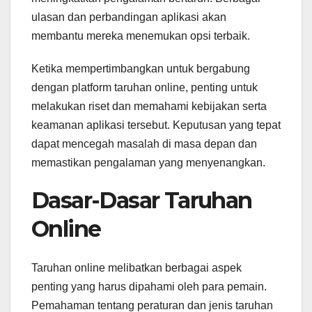
ulasan dan perbandingan aplikasi akan
membantu mereka menemukan opsi terbaik.
Ketika mempertimbangkan untuk bergabung
dengan platform taruhan online, penting untuk
melakukan riset dan memahami kebijakan serta
keamanan aplikasi tersebut. Keputusan yang tepat
dapat mencegah masalah di masa depan dan
memastikan pengalaman yang menyenangkan.
Dasar-Dasar Taruhan
Online
Taruhan online melibatkan berbagai aspek
penting yang harus dipahami oleh para pemain.
Pemahaman tentang peraturan dan jenis taruhan