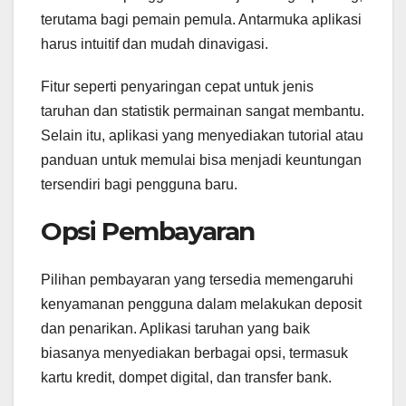
terutama bagi pemain pemula. Antarmuka aplikasi
harus intuitif dan mudah dinavigasi.
Fitur seperti penyaringan cepat untuk jenis
taruhan dan statistik permainan sangat membantu.
Selain itu, aplikasi yang menyediakan tutorial atau
panduan untuk memulai bisa menjadi keuntungan
tersendiri bagi pengguna baru.
Opsi Pembayaran
Pilihan pembayaran yang tersedia memengaruhi
kenyamanan pengguna dalam melakukan deposit
dan penarikan. Aplikasi taruhan yang baik
biasanya menyediakan berbagai opsi, termasuk
kartu kredit, dompet digital, dan transfer bank.