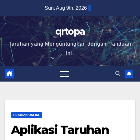
Skip
Sun. Aug 9th, 2026
to
content
qrtopa
Taruhan yang Menguntungkan dengan Panduan
Ini.
TARUHAN ONLINE
Aplikasi Taruhan