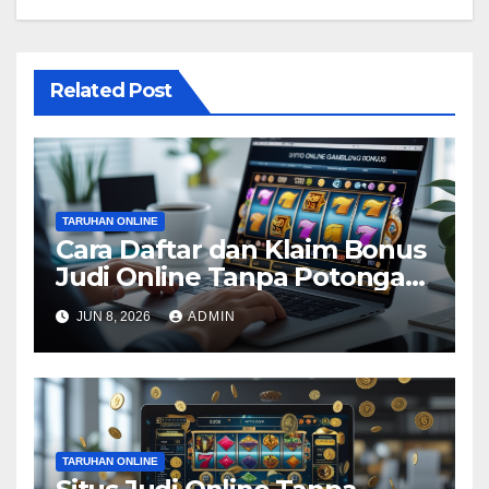
Related Post
TARUHAN ONLINE
Cara Daftar dan Klaim Bonus
Judi Online Tanpa Potongan
Secara Efektif
JUN 8, 2026
ADMIN
TARUHAN ONLINE