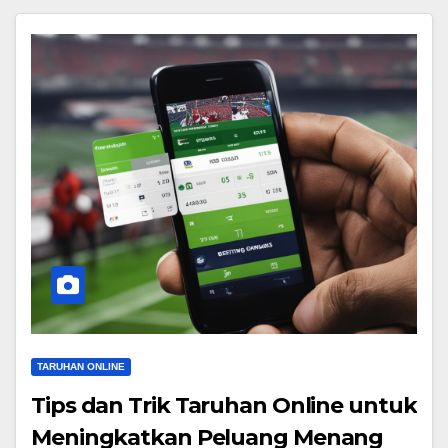
TARUHAN ONLINE
Tips dan Trik Taruhan Online untuk
Meningkatkan Peluang Menang