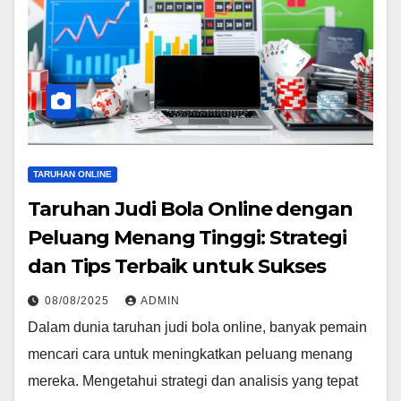
TARUHAN ONLINE
Taruhan Judi Bola Online dengan
Peluang Menang Tinggi: Strategi
dan Tips Terbaik untuk Sukses
08/08/2025
ADMIN
Dalam dunia taruhan judi bola online, banyak pemain
mencari cara untuk meningkatkan peluang menang
mereka. Mengetahui strategi dan analisis yang tepat