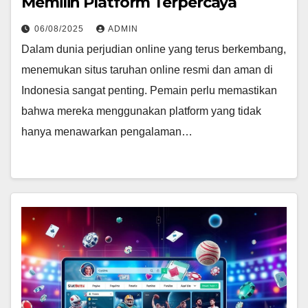
Memilih Platform Terpercaya
06/08/2025
ADMIN
Dalam dunia perjudian online yang terus berkembang,
menemukan situs taruhan online resmi dan aman di
Indonesia sangat penting. Pemain perlu memastikan
bahwa mereka menggunakan platform yang tidak
hanya menawarkan pengalaman…