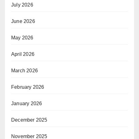
July 2026
June 2026
May 2026
April 2026
March 2026
February 2026
January 2026
December 2025
November 2025