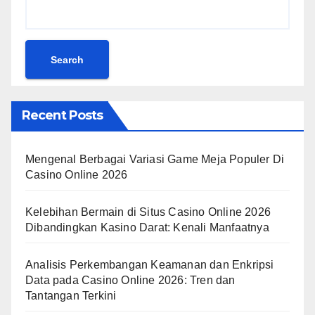
Search
Recent Posts
Mengenal Berbagai Variasi Game Meja Populer Di
Casino Online 2026
Kelebihan Bermain di Situs Casino Online 2026
Dibandingkan Kasino Darat: Kenali Manfaatnya
Analisis Perkembangan Keamanan dan Enkripsi
Data pada Casino Online 2026: Tren dan
Tantangan Terkini