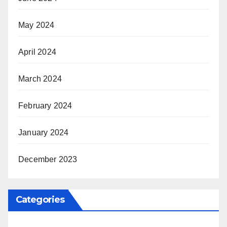
May 2024
April 2024
March 2024
February 2024
January 2024
December 2023
Categories