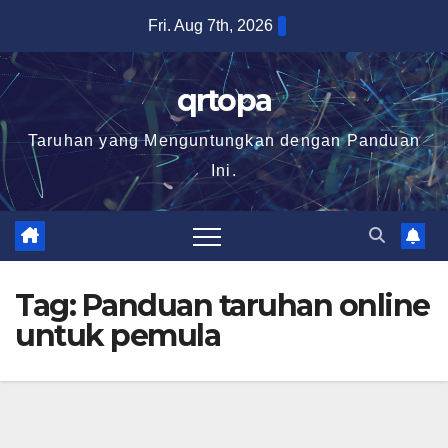
Skip
Fri. Aug 7th, 2026
to
content
qrtopa
Taruhan yang Menguntungkan dengan Panduan
Ini.
Tag:
Panduan taruhan online
untuk pemula