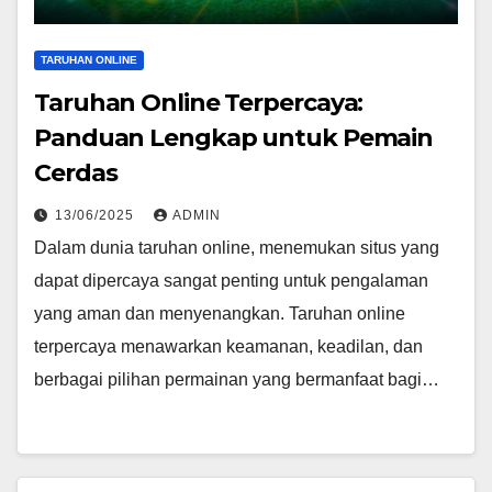
TARUHAN ONLINE
Taruhan Online Terpercaya:
Panduan Lengkap untuk Pemain
Cerdas
13/06/2025
ADMIN
Dalam dunia taruhan online, menemukan situs yang
dapat dipercaya sangat penting untuk pengalaman
yang aman dan menyenangkan. Taruhan online
terpercaya menawarkan keamanan, keadilan, dan
berbagai pilihan permainan yang bermanfaat bagi…