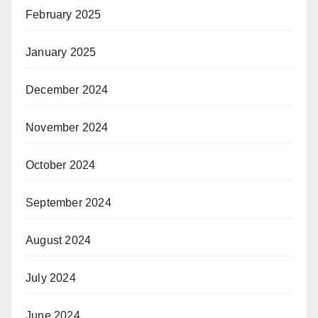
February 2025
January 2025
December 2024
November 2024
October 2024
September 2024
August 2024
July 2024
June 2024