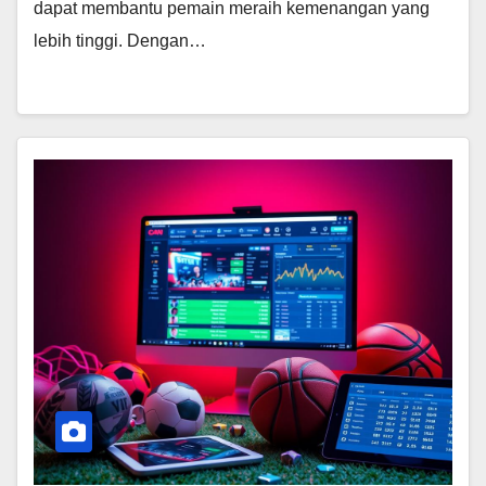
dapat membantu pemain meraih kemenangan yang
lebih tinggi. Dengan…