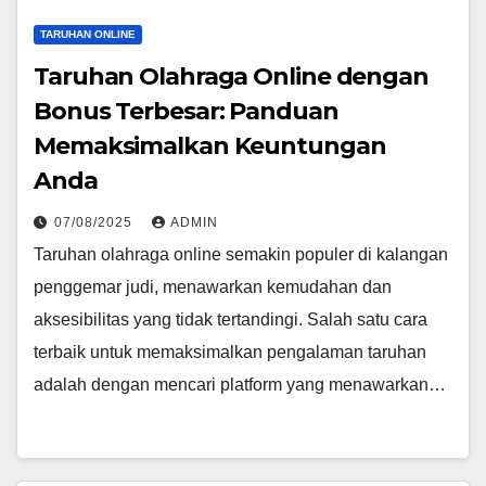
TARUHAN ONLINE
Taruhan Olahraga Online dengan
Bonus Terbesar: Panduan
Memaksimalkan Keuntungan
Anda
07/08/2025
ADMIN
Taruhan olahraga online semakin populer di kalangan
penggemar judi, menawarkan kemudahan dan
aksesibilitas yang tidak tertandingi. Salah satu cara
terbaik untuk memaksimalkan pengalaman taruhan
adalah dengan mencari platform yang menawarkan…