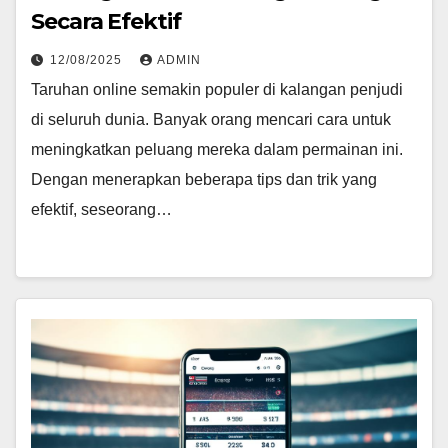
Secara Efektif
12/08/2025
ADMIN
Taruhan online semakin populer di kalangan penjudi
di seluruh dunia. Banyak orang mencari cara untuk
meningkatkan peluang mereka dalam permainan ini.
Dengan menerapkan beberapa tips dan trik yang
efektif, seseorang…