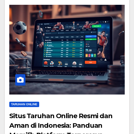
TARUHAN ONLINE
Situs Taruhan Online Resmi dan
Aman di Indonesia: Panduan