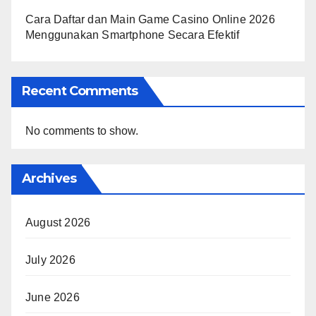
Cara Daftar dan Main Game Casino Online 2026
Menggunakan Smartphone Secara Efektif
Recent Comments
No comments to show.
Archives
August 2026
July 2026
June 2026