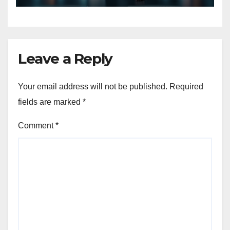
Leave a Reply
Your email address will not be published.
Required
fields are marked
*
Comment
*