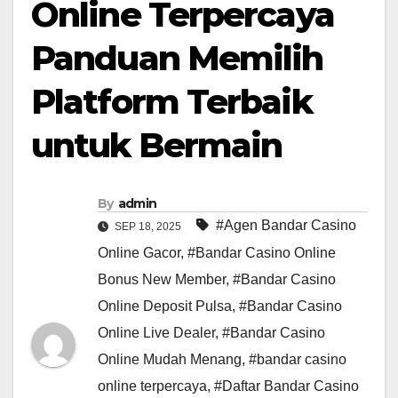
Online Terpercaya
Panduan Memilih
Platform Terbaik
untuk Bermain
By
admin
#Agen Bandar Casino
SEP 18, 2025
Online Gacor
,
#Bandar Casino Online
Bonus New Member
,
#Bandar Casino
Online Deposit Pulsa
,
#Bandar Casino
Online Live Dealer
,
#Bandar Casino
Online Mudah Menang
,
#bandar casino
online terpercaya
,
#Daftar Bandar Casino