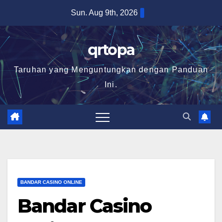
Skip
Sun. Aug 9th, 2026
to
content
qrtopa
Taruhan yang Menguntungkan dengan Panduan
Ini.
BANDAR CASINO ONLINE
Bandar Casino