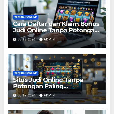
TARUHAN ONLINE
Cara Daftar dan Klaim Bonus
Judi Online Tanpa Potongan
Secara Efektif
JUN 8, 2026
ADMIN
TARUHAN ONLINE
Situs Judi Online Tanpa
Potongan Paling
Menguntungkan Tahun Ini:
JUN 7, 2026
ADMIN
Temukan Keuntungannya
Sekarang