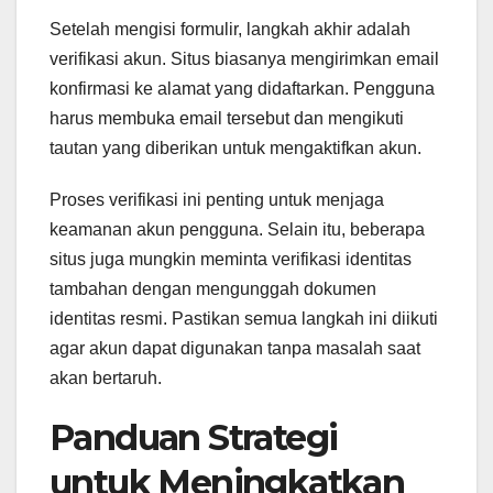
Setelah mengisi formulir, langkah akhir adalah
verifikasi akun. Situs biasanya mengirimkan email
konfirmasi ke alamat yang didaftarkan. Pengguna
harus membuka email tersebut dan mengikuti
tautan yang diberikan untuk mengaktifkan akun.
Proses verifikasi ini penting untuk menjaga
keamanan akun pengguna. Selain itu, beberapa
situs juga mungkin meminta verifikasi identitas
tambahan dengan mengunggah dokumen
identitas resmi. Pastikan semua langkah ini diikuti
agar akun dapat digunakan tanpa masalah saat
akan bertaruh.
Panduan Strategi
untuk Meningkatkan