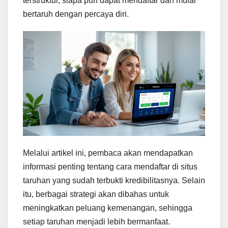
terstruktur, siapa pun dapat mendaftar dan mulai
bertaruh dengan percaya diri.
Melalui artikel ini, pembaca akan mendapatkan
informasi penting tentang cara mendaftar di situs
taruhan yang sudah terbukti kredibilitasnya. Selain
itu, berbagai strategi akan dibahas untuk
meningkatkan peluang kemenangan, sehingga
setiap taruhan menjadi lebih bermanfaat.