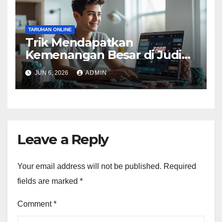
TARUHAN ONLINE
Trik Mendapatkan
Kemenangan Besar di Judi
Online Tanpa Potongan:
JUN 6, 2026
ADMIN
Panduan Lengkap dan
Efektif
Leave a Reply
Your email address will not be published.
Required
fields are marked
*
Comment
*