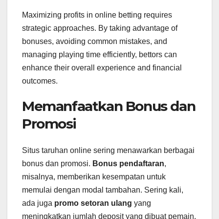
Maximizing profits in online betting requires
strategic approaches. By taking advantage of
bonuses, avoiding common mistakes, and
managing playing time efficiently, bettors can
enhance their overall experience and financial
outcomes.
Memanfaatkan Bonus dan
Promosi
Situs taruhan online sering menawarkan berbagai
bonus dan promosi.
Bonus pendaftaran
,
misalnya, memberikan kesempatan untuk
memulai dengan modal tambahan. Sering kali,
ada juga
promo setoran ulang
yang
meningkatkan jumlah deposit yang dibuat pemain.