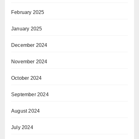
February 2025
January 2025
December 2024
November 2024
October 2024
September 2024
August 2024
July 2024