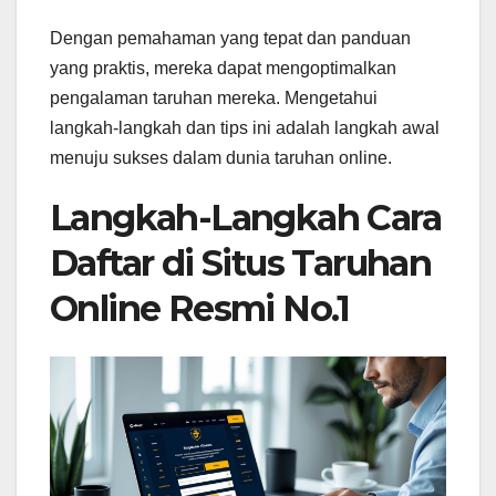
Dengan pemahaman yang tepat dan panduan
yang praktis, mereka dapat mengoptimalkan
pengalaman taruhan mereka. Mengetahui
langkah-langkah dan tips ini adalah langkah awal
menuju sukses dalam dunia taruhan online.
Langkah-Langkah Cara
Daftar di Situs Taruhan
Online Resmi No.1