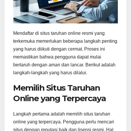
Mendaftar di situs taruhan online resmi yang
terkemuka memerlukan beberapa langkah penting
yang harus diikuti dengan cermat. Proses ini
memastikan bahwa pengguna dapat mulai
bertaruh dengan aman dan lancar. Berikut adalah
langkah-langkah yang harus dilalui.
Memilih Situs Taruhan
Online yang Terpercaya
Langkah pertama adalah memilih situs taruhan
online yang terpercaya. Pengguna perlu mencari
situs dengan reputasi baik dan lisensi resmi. Hal