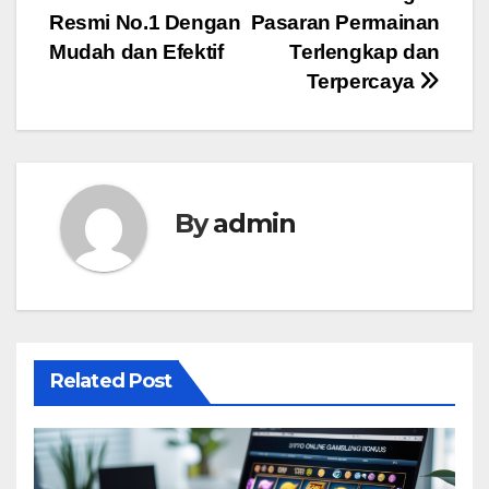
Resmi No.1 Dengan
Pasaran Permainan
Mudah dan Efektif
Terlengkap dan
Terpercaya
By
admin
Related Post