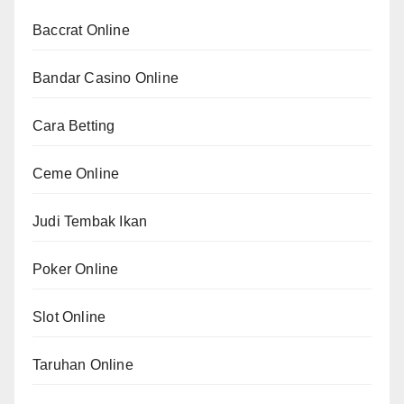
Baccrat Online
Bandar Casino Online
Cara Betting
Ceme Online
Judi Tembak Ikan
Poker Online
Slot Online
Taruhan Online