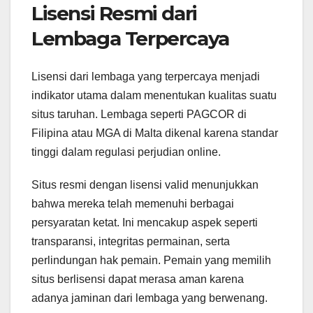
Lisensi Resmi dari
Lembaga Terpercaya
Lisensi dari lembaga yang terpercaya menjadi
indikator utama dalam menentukan kualitas suatu
situs taruhan. Lembaga seperti PAGCOR di
Filipina atau MGA di Malta dikenal karena standar
tinggi dalam regulasi perjudian online.
Situs resmi dengan lisensi valid menunjukkan
bahwa mereka telah memenuhi berbagai
persyaratan ketat. Ini mencakup aspek seperti
transparansi, integritas permainan, serta
perlindungan hak pemain. Pemain yang memilih
situs berlisensi dapat merasa aman karena
adanya jaminan dari lembaga yang berwenang.