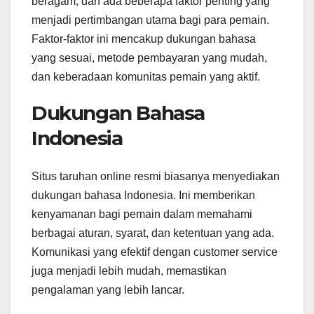
beragam, dan ada beberapa faktor penting yang
menjadi pertimbangan utama bagi para pemain.
Faktor-faktor ini mencakup dukungan bahasa
yang sesuai, metode pembayaran yang mudah,
dan keberadaan komunitas pemain yang aktif.
Dukungan Bahasa
Indonesia
Situs taruhan online resmi biasanya menyediakan
dukungan bahasa Indonesia. Ini memberikan
kenyamanan bagi pemain dalam memahami
berbagai aturan, syarat, dan ketentuan yang ada.
Komunikasi yang efektif dengan customer service
juga menjadi lebih mudah, memastikan
pengalaman yang lebih lancar.