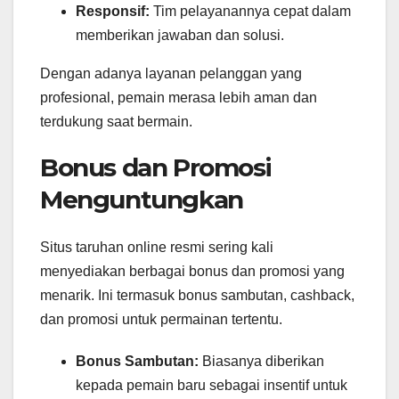
Responsif:
Tim pelayanannya cepat dalam
memberikan jawaban dan solusi.
Dengan adanya layanan pelanggan yang
profesional, pemain merasa lebih aman dan
terdukung saat bermain.
Bonus dan Promosi
Menguntungkan
Situs taruhan online resmi sering kali
menyediakan berbagai bonus dan promosi yang
menarik. Ini termasuk bonus sambutan, cashback,
dan promosi untuk permainan tertentu.
Bonus Sambutan:
Biasanya diberikan
kepada pemain baru sebagai insentif untuk