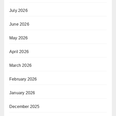
July 2026
June 2026
May 2026
April 2026
March 2026
February 2026
January 2026
December 2025