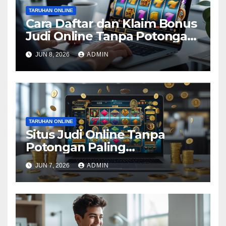
TARUHAN ONLINE
Cara Daftar dan Klaim Bonus
Judi Online Tanpa Potongan
Secara Efektif
JUN 8, 2026
ADMIN
TARUHAN ONLINE
Situs Judi Online Tanpa
Potongan Paling
Menguntungkan Tahun Ini:
JUN 7, 2026
ADMIN
Temukan Keuntungannya
Sekarang