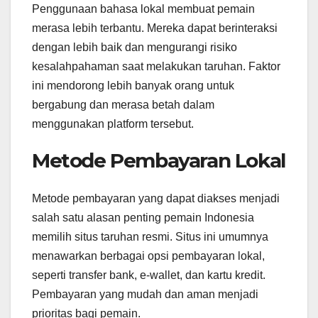
Penggunaan bahasa lokal membuat pemain
merasa lebih terbantu. Mereka dapat berinteraksi
dengan lebih baik dan mengurangi risiko
kesalahpahaman saat melakukan taruhan. Faktor
ini mendorong lebih banyak orang untuk
bergabung dan merasa betah dalam
menggunakan platform tersebut.
Metode Pembayaran Lokal
Metode pembayaran yang dapat diakses menjadi
salah satu alasan penting pemain Indonesia
memilih situs taruhan resmi. Situs ini umumnya
menawarkan berbagai opsi pembayaran lokal,
seperti transfer bank, e-wallet, dan kartu kredit.
Pembayaran yang mudah dan aman menjadi
prioritas bagi pemain.