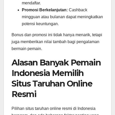
mendaftar.
Promosi Berkelanjutan:
Cashback
mingguan atau bulanan dapat meningkatkan
potensi keuntungan.
Bonus dan promosi ini tidak hanya menarik, tetapi
juga memberikan nilai tambah bagi pengalaman
bermain pemain.
Alasan Banyak Pemain
Indonesia Memilih
Situs Taruhan Online
Resmi
Pilihan situs taruhan online resmi di Indonesia