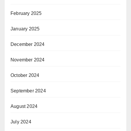
February 2025
January 2025
December 2024
November 2024
October 2024
September 2024
August 2024
July 2024