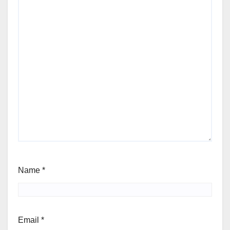
Name
*
Email
*