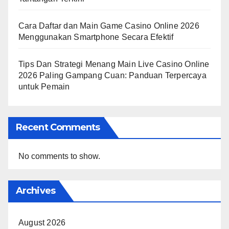
Cara Daftar dan Main Game Casino Online 2026
Menggunakan Smartphone Secara Efektif
Tips Dan Strategi Menang Main Live Casino Online
2026 Paling Gampang Cuan: Panduan Terpercaya
untuk Pemain
Recent Comments
No comments to show.
Archives
August 2026