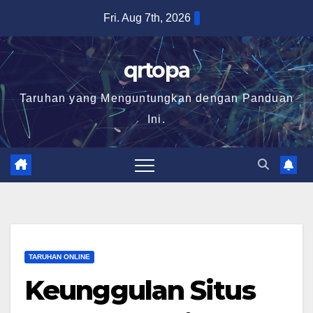
Skip
Fri. Aug 7th, 2026
to
content
qrtopa
Taruhan yang Menguntungkan dengan Panduan
Ini.
TARUHAN ONLINE
Keunggulan Situs