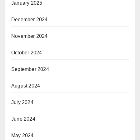
January 2025
December 2024
November 2024
October 2024
September 2024
August 2024
July 2024
June 2024
May 2024