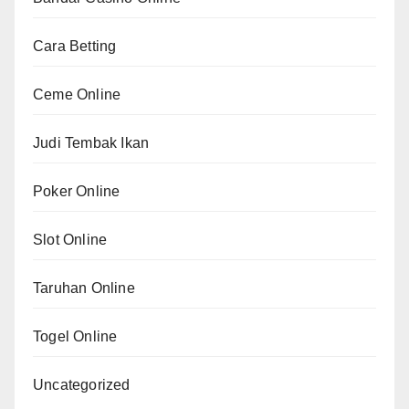
Cara Betting
Ceme Online
Judi Tembak Ikan
Poker Online
Slot Online
Taruhan Online
Togel Online
Uncategorized