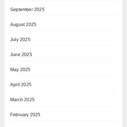
September 2025
August 2025
July 2025
June 2025
May 2025
April 2025
March 2025
February 2025