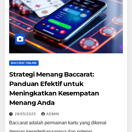
BACCRAT ONLINE
Strategi Menang Baccarat:
Panduan Efektif untuk
Meningkatkan Kesempatan
Menang Anda
28/05/2025
ADMIN
Baccarat adalah permainan kartu yang dikenal
dengan kesederhanaannya dan potensi