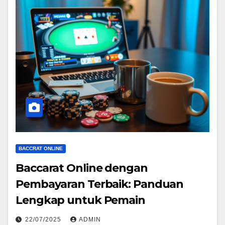
BACCRAT ONLINE
Baccarat Online dengan
Pembayaran Terbaik: Panduan
Lengkap untuk Pemain
22/07/2025
ADMIN