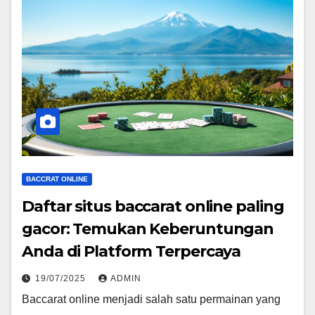
BACCRAT ONLINE
Daftar situs baccarat online paling
gacor: Temukan Keberuntungan
Anda di Platform Terpercaya
19/07/2025
ADMIN
Baccarat online menjadi salah satu permainan yang