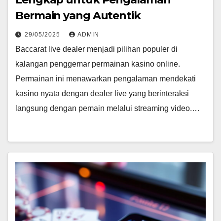
Bermain yang Autentik
29/05/2025
ADMIN
Baccarat live dealer menjadi pilihan populer di
kalangan penggemar permainan kasino online.
Permainan ini menawarkan pengalaman mendekati
kasino nyata dengan dealer live yang berinteraksi
langsung dengan pemain melalui streaming video.…