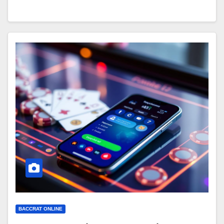
BACCRAT ONLINE