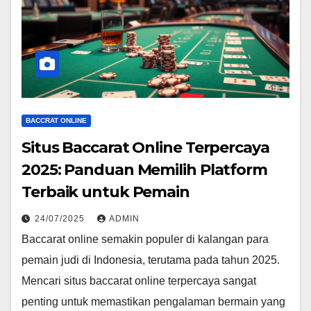
BACCRAT ONLINE
Situs Baccarat Online Terpercaya
2025: Panduan Memilih Platform
Terbaik untuk Pemain
24/07/2025
ADMIN
Baccarat online semakin populer di kalangan para
pemain judi di Indonesia, terutama pada tahun 2025.
Mencari situs baccarat online terpercaya sangat
penting untuk memastikan pengalaman bermain yang