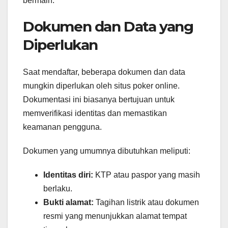
bermain.
Dokumen dan Data yang
Diperlukan
Saat mendaftar, beberapa dokumen dan data
mungkin diperlukan oleh situs poker online.
Dokumentasi ini biasanya bertujuan untuk
memverifikasi identitas dan memastikan
keamanan pengguna.
Dokumen yang umumnya dibutuhkan meliputi:
Identitas diri:
KTP atau paspor yang masih
berlaku.
Bukti alamat:
Tagihan listrik atau dokumen
resmi yang menunjukkan alamat tempat