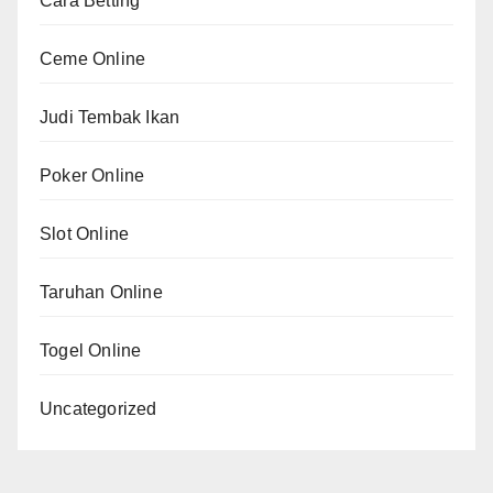
Cara Betting
Ceme Online
Judi Tembak Ikan
Poker Online
Slot Online
Taruhan Online
Togel Online
Uncategorized