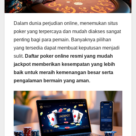
Dalam dunia perjudian online, menemukan situs
poker yang terpercaya dan mudah diakses sangat
penting bagi para pemain. Banyaknya pilihan
yang tersedia dapat membuat keputusan menjadi
sulit.
Daftar poker online resmi yang mudah
jackpot memberikan kesempatan yang lebih
baik untuk meraih kemenangan besar serta
pengalaman bermain yang aman.