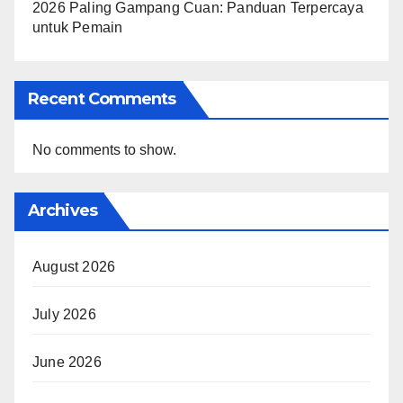
2026 Paling Gampang Cuan: Panduan Terpercaya
untuk Pemain
Recent Comments
No comments to show.
Archives
August 2026
July 2026
June 2026