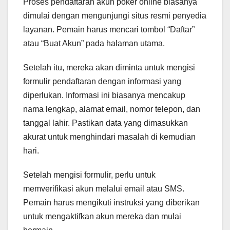
Proses pendaftaran akun poker online biasanya
dimulai dengan mengunjungi situs resmi penyedia
layanan. Pemain harus mencari tombol “Daftar”
atau “Buat Akun” pada halaman utama.
Setelah itu, mereka akan diminta untuk mengisi
formulir pendaftaran dengan informasi yang
diperlukan. Informasi ini biasanya mencakup
nama lengkap, alamat email, nomor telepon, dan
tanggal lahir. Pastikan data yang dimasukkan
akurat untuk menghindari masalah di kemudian
hari.
Setelah mengisi formulir, perlu untuk
memverifikasi akun melalui email atau SMS.
Pemain harus mengikuti instruksi yang diberikan
untuk mengaktifkan akun mereka dan mulai