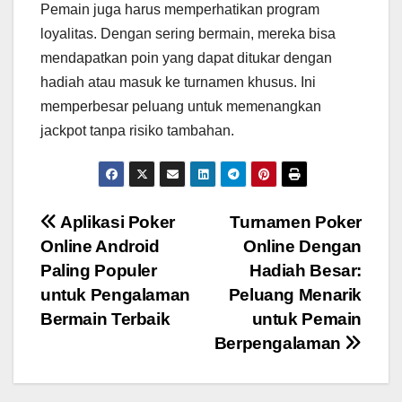
Pemain juga harus memperhatikan program
loyalitas. Dengan sering bermain, mereka bisa
mendapatkan poin yang dapat ditukar dengan
hadiah atau masuk ke turnamen khusus. Ini
memperbesar peluang untuk memenangkan
jackpot tanpa risiko tambahan.
Post
Aplikasi Poker
Turnamen Poker
Online Android
Online Dengan
navigation
Paling Populer
Hadiah Besar:
untuk Pengalaman
Peluang Menarik
Bermain Terbaik
untuk Pemain
Berpengalaman