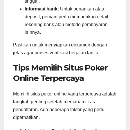
tinggal.
Informasi bank:
Untuk penarikan atau
deposit, pemain perlu memberikan detail
rekening bank atau metode pembayaran
lainnya.
Pastikan untuk menyiapkan dokumen dengan
jelas agar proses verifikasi berjalan lancar.
Tips Memilih Situs Poker
Online Terpercaya
Memilih situs poker online yang terpercaya adalah
langkah penting setelah memahami cara
pendaftaran. Ada beberapa faktor yang perlu
diperhatikan.