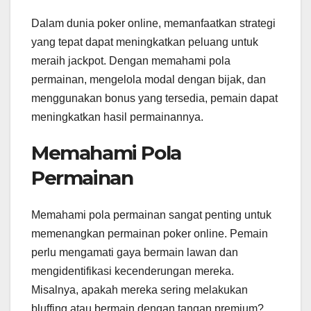
Dalam dunia poker online, memanfaatkan strategi
yang tepat dapat meningkatkan peluang untuk
meraih jackpot. Dengan memahami pola
permainan, mengelola modal dengan bijak, dan
menggunakan bonus yang tersedia, pemain dapat
meningkatkan hasil permainannya.
Memahami Pola
Permainan
Memahami pola permainan sangat penting untuk
memenangkan permainan poker online. Pemain
perlu mengamati gaya bermain lawan dan
mengidentifikasi kecenderungan mereka.
Misalnya, apakah mereka sering melakukan
bluffing atau bermain dengan tangan premium?