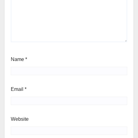
Name
*
Email
*
Website