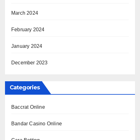
March 2024
February 2024
January 2024
December 2023
Categories
Baccrat Online
Bandar Casino Online