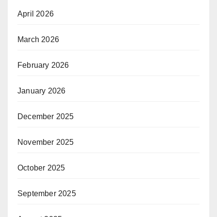
April 2026
March 2026
February 2026
January 2026
December 2025
November 2025
October 2025
September 2025