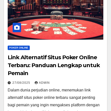
POKER ONLINE
Link Alternatif Situs Poker Online
Terbaru: Panduan Lengkap untuk
Pemain
27/08/2025
ADMIN
Dalam dunia perjudian online, menemukan link
alternatif situs poker online terbaru sangat penting
bagi pemain yang ingin mengakses platform dengan