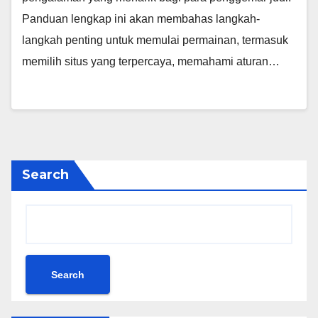
Panduan lengkap ini akan membahas langkah-
langkah penting untuk memulai permainan, termasuk
memilih situs yang terpercaya, memahami aturan…
Search
Search