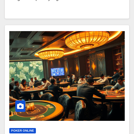
POKER ONLINE