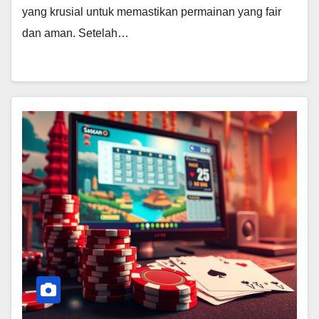
yang krusial untuk memastikan permainan yang fair
dan aman. Setelah…