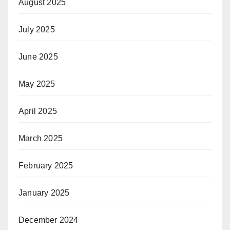
August 2025
July 2025
June 2025
May 2025
April 2025
March 2025
February 2025
January 2025
December 2024