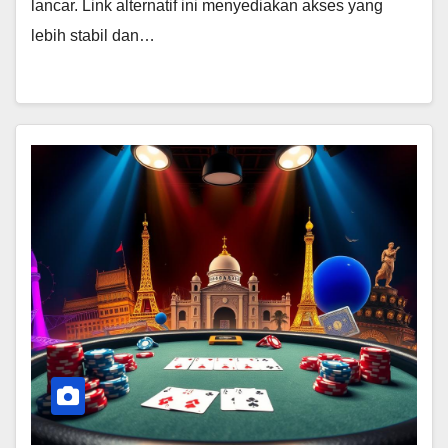
lancar. Link alternatif ini menyediakan akses yang
lebih stabil dan…