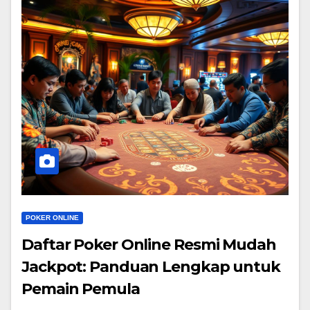
POKER ONLINE
Daftar Poker Online Resmi Mudah
Jackpot: Panduan Lengkap untuk
Pemain Pemula