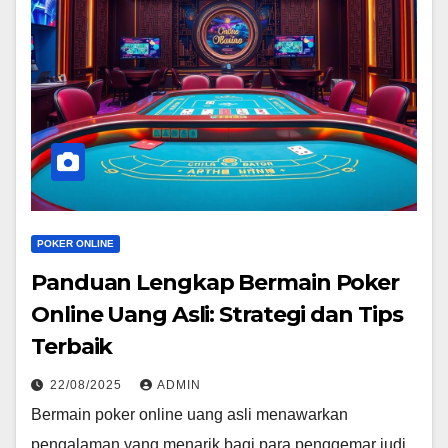
POKER ONLINE
Panduan Lengkap Bermain Poker
Online Uang Asli: Strategi dan Tips
Terbaik
22/08/2025
ADMIN
Bermain poker online uang asli menawarkan
pengalaman yang menarik bagi para penggemar judi.