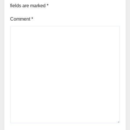
fields are marked
*
Comment
*