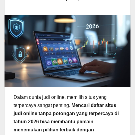
Dalam dunia judi online, memilih situs yang
terpercaya sangat penting.
Mencari daftar situs
judi online tanpa potongan yang terpercaya di
tahun 2026 bisa membantu pemain
menemukan pilihan terbaik dengan