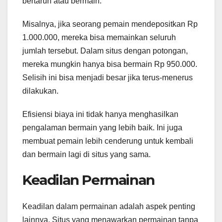
bertaruh atau bermain.
Misalnya, jika seorang pemain mendepositkan Rp
1.000.000, mereka bisa memainkan seluruh
jumlah tersebut. Dalam situs dengan potongan,
mereka mungkin hanya bisa bermain Rp 950.000.
Selisih ini bisa menjadi besar jika terus-menerus
dilakukan.
Efisiensi biaya ini tidak hanya menghasilkan
pengalaman bermain yang lebih baik. Ini juga
membuat pemain lebih cenderung untuk kembali
dan bermain lagi di situs yang sama.
Keadilan Permainan
Keadilan dalam permainan adalah aspek penting
lainnya. Situs yang menawarkan permainan tanpa