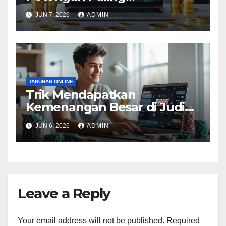
Menguntungkan Tahun Ini:
JUN 7, 2026
ADMIN
Temukan Keuntungannya
Sekarang
TARUHAN ONLINE
Trik Mendapatkan
Kemenangan Besar di Judi
Online Tanpa Potongan:
JUN 6, 2026
ADMIN
Panduan Lengkap dan
Efektif
Leave a Reply
Your email address will not be published.
Required