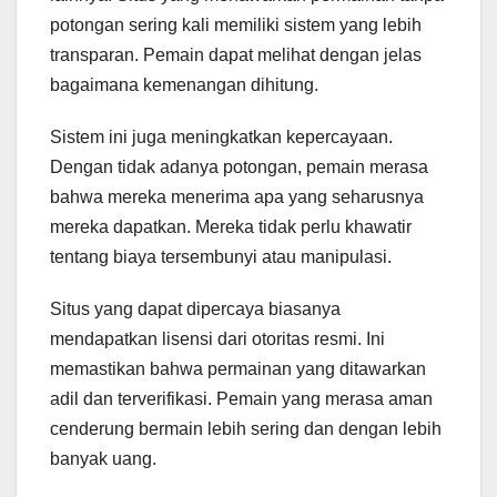
potongan sering kali memiliki sistem yang lebih
transparan. Pemain dapat melihat dengan jelas
bagaimana kemenangan dihitung.
Sistem ini juga meningkatkan kepercayaan.
Dengan tidak adanya potongan, pemain merasa
bahwa mereka menerima apa yang seharusnya
mereka dapatkan. Mereka tidak perlu khawatir
tentang biaya tersembunyi atau manipulasi.
Situs yang dapat dipercaya biasanya
mendapatkan lisensi dari otoritas resmi. Ini
memastikan bahwa permainan yang ditawarkan
adil dan terverifikasi. Pemain yang merasa aman
cenderung bermain lebih sering dan dengan lebih
banyak uang.