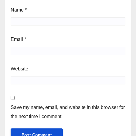
Name
*
Email
*
Website
Save my name, email, and website in this browser for
the next time I comment.