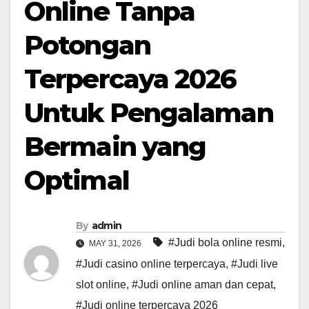
Online Tanpa
Potongan
Terpercaya 2026
Untuk Pengalaman
Bermain yang
Optimal
By
admin
#Judi bola online resmi
,
MAY 31, 2026
#Judi casino online terpercaya
,
#Judi live
slot online
,
#Judi online aman dan cepat
,
#Judi online terpercaya 2026