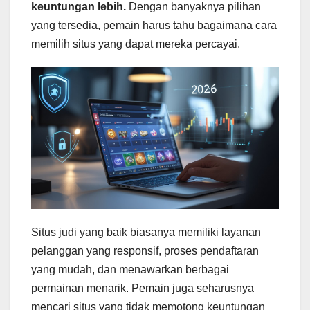
keuntungan lebih.
Dengan banyaknya pilihan
yang tersedia, pemain harus tahu bagaimana cara
memilih situs yang dapat mereka percayai.
Situs judi yang baik biasanya memiliki layanan
pelanggan yang responsif, proses pendaftaran
yang mudah, dan menawarkan berbagai
permainan menarik. Pemain juga seharusnya
mencari situs yang tidak memotong keuntungan