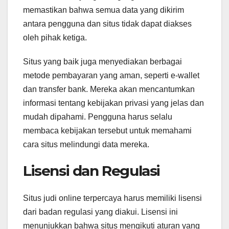
memastikan bahwa semua data yang dikirim
antara pengguna dan situs tidak dapat diakses
oleh pihak ketiga.
Situs yang baik juga menyediakan berbagai
metode pembayaran yang aman, seperti e-wallet
dan transfer bank. Mereka akan mencantumkan
informasi tentang kebijakan privasi yang jelas dan
mudah dipahami. Pengguna harus selalu
membaca kebijakan tersebut untuk memahami
cara situs melindungi data mereka.
Lisensi dan Regulasi
Situs judi online terpercaya harus memiliki lisensi
dari badan regulasi yang diakui. Lisensi ini
menunjukkan bahwa situs mengikuti aturan yang