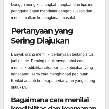
Dengan mengikuti langkah-langkah dan tips ini,
pengguna dapat mendaftar dengan sukses dan
meminimalkan kemungkinan masalah.
Pertanyaan yang
Sering Diajukan
Banyak orang memiliki pertanyaan tentang situs
judi online. Penting untuk mengetahui cara
menilai kredibilitas situs, ciri-ciri kebijakan yang
transparan, serta cara menghindari penipuan.
Berikut adalah beberapa pertanyaan yang sering
diajukan.
Bagaimana cara menilai
kredibilitas dan keamanan