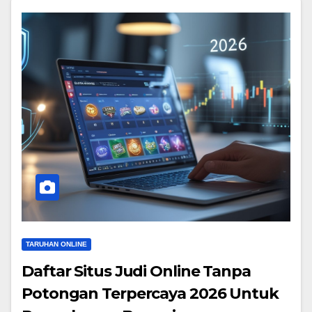
TARUHAN ONLINE
Daftar Situs Judi Online Tanpa
Potongan Terpercaya 2026 Untuk