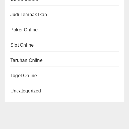
Judi Tembak Ikan
Poker Online
Slot Online
Taruhan Online
Togel Online
Uncategorized