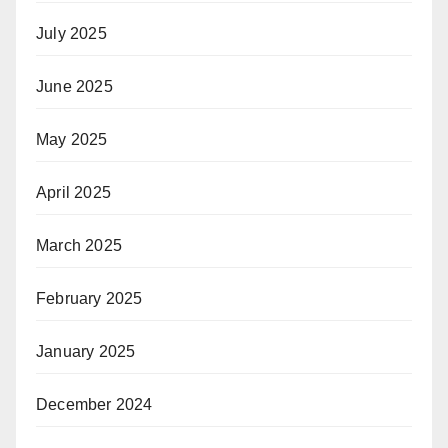
July 2025
June 2025
May 2025
April 2025
March 2025
February 2025
January 2025
December 2024