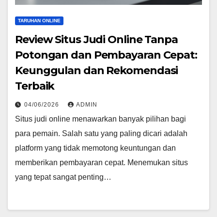
TARUHAN ONLINE
Review Situs Judi Online Tanpa
Potongan dan Pembayaran Cepat:
Keunggulan dan Rekomendasi
Terbaik
04/06/2026
ADMIN
Situs judi online menawarkan banyak pilihan bagi
para pemain. Salah satu yang paling dicari adalah
platform yang tidak memotong keuntungan dan
memberikan pembayaran cepat. Menemukan situs
yang tepat sangat penting…