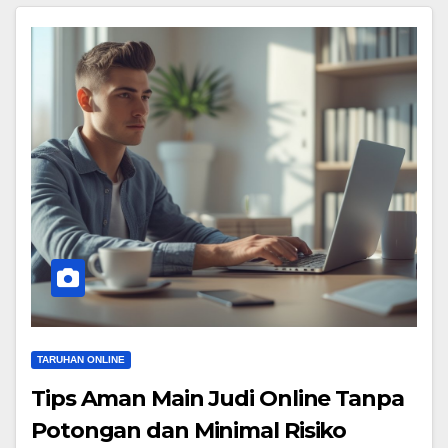
TARUHAN ONLINE
Tips Aman Main Judi Online Tanpa
Potongan dan Minimal Risiko