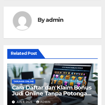
By
admin
Related Post
TARUHAN ONLINE
Cara Daftar dan Klaim Bonus
Judi Online Tanpa Potongan
Secara Efektif
JUN 8, 2026
ADMIN