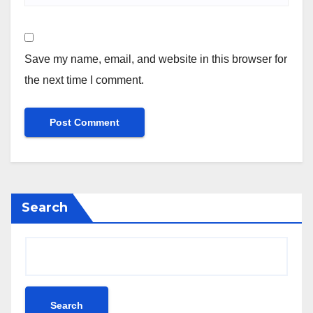
Save my name, email, and website in this browser for
the next time I comment.
Search
Search