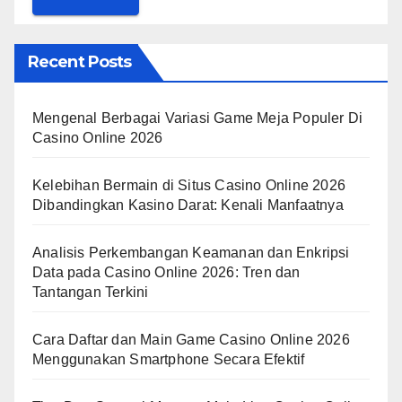
Recent Posts
Mengenal Berbagai Variasi Game Meja Populer Di
Casino Online 2026
Kelebihan Bermain di Situs Casino Online 2026
Dibandingkan Kasino Darat: Kenali Manfaatnya
Analisis Perkembangan Keamanan dan Enkripsi
Data pada Casino Online 2026: Tren dan
Tantangan Terkini
Cara Daftar dan Main Game Casino Online 2026
Menggunakan Smartphone Secara Efektif