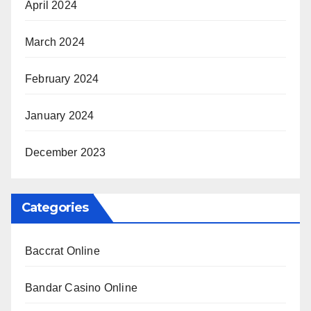
April 2024
March 2024
February 2024
January 2024
December 2023
Categories
Baccrat Online
Bandar Casino Online