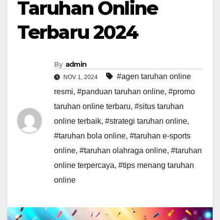
Taruhan Online
Terbaru 2024
By
admin
#agen taruhan online
NOV 1, 2024
resmi
,
#panduan taruhan online
,
#promo
taruhan online terbaru
,
#situs taruhan
online terbaik
,
#strategi taruhan online
,
#taruhan bola online
,
#taruhan e-sports
online
,
#taruhan olahraga online
,
#taruhan
online terpercaya
,
#tips menang taruhan
online