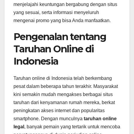
menjelajahi keuntungan bergabung dengan situs
yang sesuai, serta informasi menyeluruh
mengenai promo yang bisa Anda manfaatkan.
Pengenalan tentang
Taruhan Online di
Indonesia
Taruhan online di Indonesia telah berkembang
pesat dalam beberapa tahun terakhir. Masyarakat
kini semakin mudah mengakses berbagai situs
taruhan dari kenyamanan rumah mereka, berkat
peningkatan akses internet dan popularitas
smartphone. Dengan munculnya
taruhan online
legal
, banyak pemain yang tertarik untuk mencoba