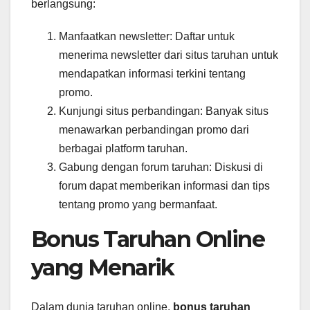
berlangsung:
Manfaatkan newsletter: Daftar untuk
menerima newsletter dari situs taruhan untuk
mendapatkan informasi terkini tentang
promo.
Kunjungi situs perbandingan: Banyak situs
menawarkan perbandingan promo dari
berbagai platform taruhan.
Gabung dengan forum taruhan: Diskusi di
forum dapat memberikan informasi dan tips
tentang promo yang bermanfaat.
Bonus Taruhan Online
yang Menarik
Dalam dunia taruhan online,
bonus taruhan