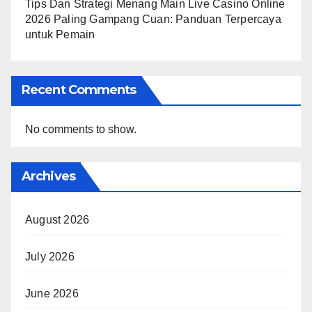
Tips Dan Strategi Menang Main Live Casino Online
2026 Paling Gampang Cuan: Panduan Terpercaya
untuk Pemain
Recent Comments
No comments to show.
Archives
August 2026
July 2026
June 2026