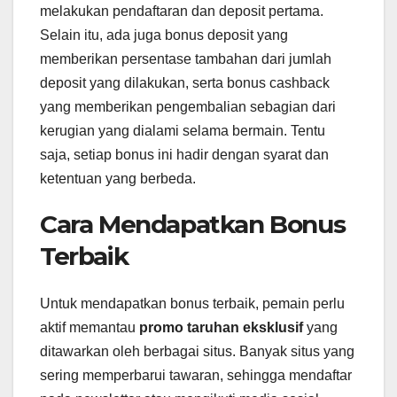
melakukan pendaftaran dan deposit pertama.
Selain itu, ada juga bonus deposit yang
memberikan persentase tambahan dari jumlah
deposit yang dilakukan, serta bonus cashback
yang memberikan pengembalian sebagian dari
kerugian yang dialami selama bermain. Tentu
saja, setiap bonus ini hadir dengan syarat dan
ketentuan yang berbeda.
Cara Mendapatkan Bonus
Terbaik
Untuk mendapatkan bonus terbaik, pemain perlu
aktif memantau
promo taruhan eksklusif
yang
ditawarkan oleh berbagai situs. Banyak situs yang
sering memperbarui tawaran, sehingga mendaftar