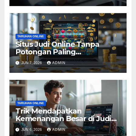
TARUHAN ONLINE
Situs Judi Online Tanpa
Potongan Paling
Menguntungkan Tahun Ini:
JUN 7, 2026
ADMIN
Temukan Keuntungannya
Sekarang
TARUHAN ONLINE
Trik Mendapatkan
Kemenangan Besar di Judi
Online Tanpa Potongan:
JUN 6, 2026
ADMIN
Panduan Lengkap dan