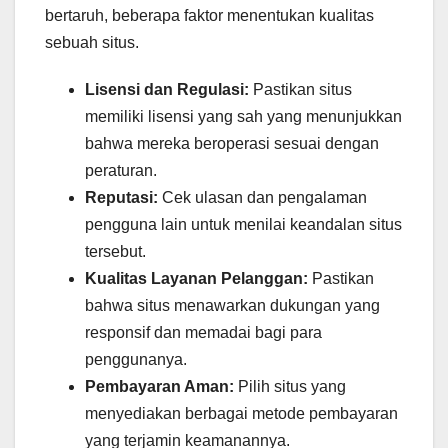
bertaruh, beberapa faktor menentukan kualitas
sebuah situs.
Lisensi dan Regulasi:
Pastikan situs
memiliki lisensi yang sah yang menunjukkan
bahwa mereka beroperasi sesuai dengan
peraturan.
Reputasi:
Cek ulasan dan pengalaman
pengguna lain untuk menilai keandalan situs
tersebut.
Kualitas Layanan Pelanggan:
Pastikan
bahwa situs menawarkan dukungan yang
responsif dan memadai bagi para
penggunanya.
Pembayaran Aman:
Pilih situs yang
menyediakan berbagai metode pembayaran
yang terjamin keamanannya.