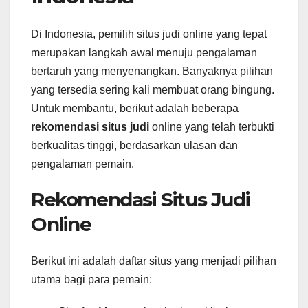
Di Indonesia, pemilih situs judi online yang tepat
merupakan langkah awal menuju pengalaman
bertaruh yang menyenangkan. Banyaknya pilihan
yang tersedia sering kali membuat orang bingung.
Untuk membantu, berikut adalah beberapa
rekomendasi situs judi
online yang telah terbukti
berkualitas tinggi, berdasarkan ulasan dan
pengalaman pemain.
Rekomendasi Situs Judi
Online
Berikut ini adalah daftar situs yang menjadi pilihan
utama bagi para pemain: