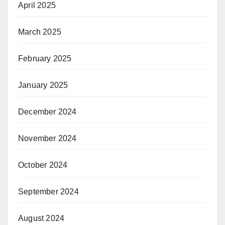
April 2025
March 2025
February 2025
January 2025
December 2024
November 2024
October 2024
September 2024
August 2024