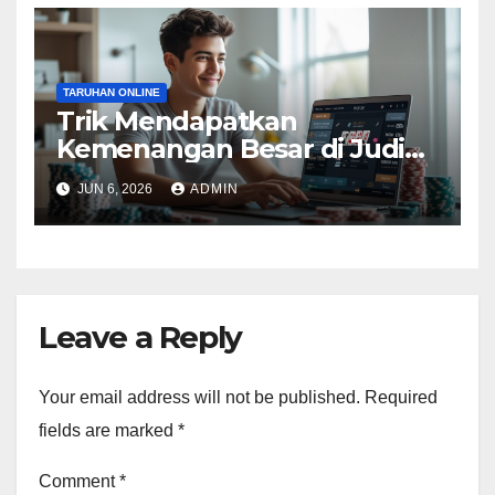
TARUHAN ONLINE
Trik Mendapatkan
Kemenangan Besar di Judi
Online Tanpa Potongan:
JUN 6, 2026
ADMIN
Panduan Lengkap dan
Efektif
Leave a Reply
Your email address will not be published.
Required
fields are marked
*
Comment
*