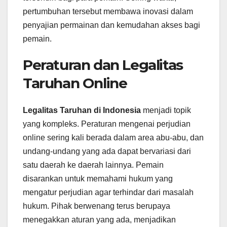
pertumbuhan tersebut membawa inovasi dalam
penyajian permainan dan kemudahan akses bagi
pemain.
Peraturan dan Legalitas
Taruhan Online
Legalitas Taruhan di Indonesia
menjadi topik
yang kompleks. Peraturan mengenai perjudian
online sering kali berada dalam area abu-abu, dan
undang-undang yang ada dapat bervariasi dari
satu daerah ke daerah lainnya. Pemain
disarankan untuk memahami hukum yang
mengatur perjudian agar terhindar dari masalah
hukum. Pihak berwenang terus berupaya
menegakkan aturan yang ada, menjadikan