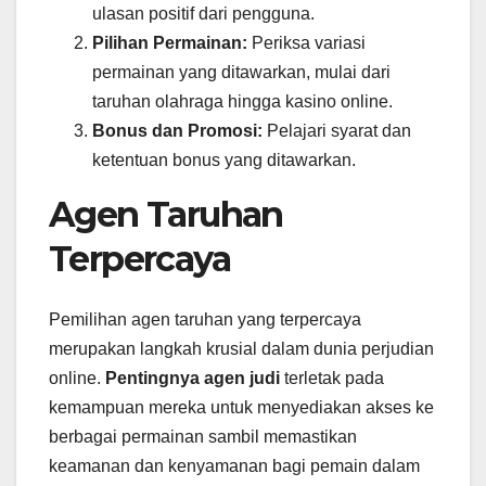
ulasan positif dari pengguna.
Pilihan Permainan:
Periksa variasi
permainan yang ditawarkan, mulai dari
taruhan olahraga hingga kasino online.
Bonus dan Promosi:
Pelajari syarat dan
ketentuan bonus yang ditawarkan.
Agen Taruhan
Terpercaya
Pemilihan agen taruhan yang terpercaya
merupakan langkah krusial dalam dunia perjudian
online.
Pentingnya agen judi
terletak pada
kemampuan mereka untuk menyediakan akses ke
berbagai permainan sambil memastikan
keamanan dan kenyamanan bagi pemain dalam