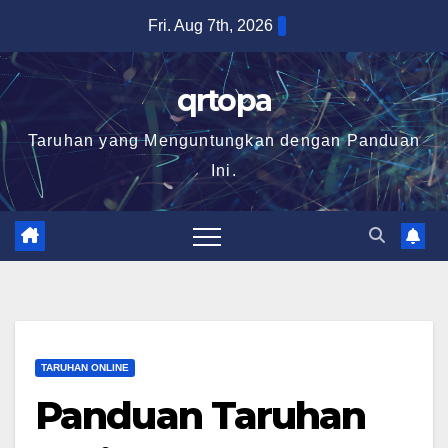
Skip
Fri. Aug 7th, 2026
to
content
qrtopa
Taruhan yang Menguntungkan dengan Panduan
Ini.
TARUHAN ONLINE
Panduan Taruhan