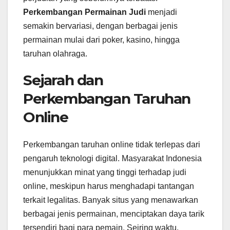
Perkembangan Permainan Judi
menjadi
semakin bervariasi, dengan berbagai jenis
permainan mulai dari poker, kasino, hingga
taruhan olahraga.
Sejarah dan
Perkembangan Taruhan
Online
Perkembangan taruhan online tidak terlepas dari
pengaruh teknologi digital. Masyarakat Indonesia
menunjukkan minat yang tinggi terhadap judi
online, meskipun harus menghadapi tantangan
terkait legalitas. Banyak situs yang menawarkan
berbagai jenis permainan, menciptakan daya tarik
tersendiri bagi para pemain. Seiring waktu,