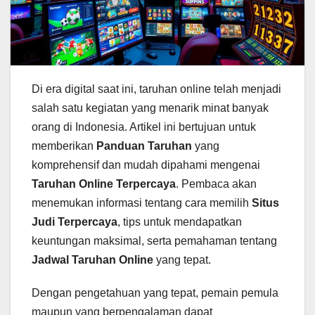
Di era digital saat ini, taruhan online telah menjadi
salah satu kegiatan yang menarik minat banyak
orang di Indonesia. Artikel ini bertujuan untuk
memberikan
Panduan Taruhan
yang
komprehensif dan mudah dipahami mengenai
Taruhan Online Terpercaya
. Pembaca akan
menemukan informasi tentang cara memilih
Situs
Judi Terpercaya
, tips untuk mendapatkan
keuntungan maksimal, serta pemahaman tentang
Jadwal Taruhan Online
yang tepat.
Dengan pengetahuan yang tepat, pemain pemula
maupun yang berpengalaman dapat