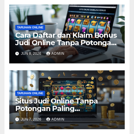
TARUHAN ONLINE
Cara Daftar dan Klaim Bonus
Judi Online Tanpa Potongan
Secara Efektif
JUN 8, 2026
ADMIN
TARUHAN ONLINE
Situs Judi Online Tanpa
Potongan Paling
Menguntungkan Tahun Ini:
JUN 7, 2026
ADMIN
Temukan Keuntungannya
Sekarang