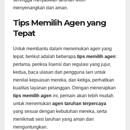
menyenangkan dan aman.
Tips Memilih Agen yang
Tepat
Untuk membantu dalam menemukan agen yang
tepat, berikut adalah beberapa
tips memilih agen
:
pertama, periksa lisensi dan regulasi yang jujur,
kedua, baca ulasan dari pengguna lain untuk
menilai kepuasan mereka, dan ketiga, perhatikan
kualitas layanan pelanggan. Dengan menerapkan
tips memilih agen
ini, pemain akan lebih mudah
untuk menemukan
agen taruhan terpercaya
yang sesuai dengan kebutuhan mereka, serta
menikmati sesi taruhan yang aman dan
menguntungkan.