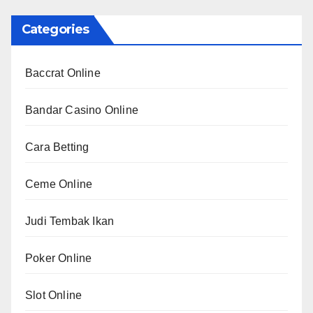
Categories
Baccrat Online
Bandar Casino Online
Cara Betting
Ceme Online
Judi Tembak Ikan
Poker Online
Slot Online