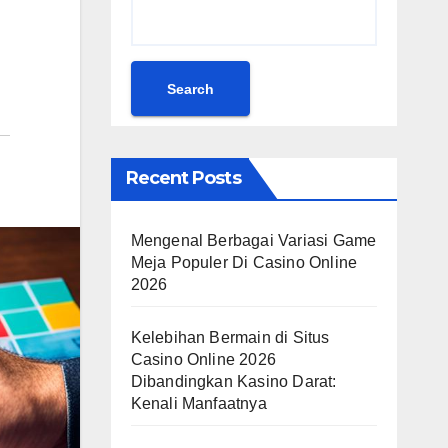
Search
Recent Posts
Mengenal Berbagai Variasi Game
Meja Populer Di Casino Online
2026
Kelebihan Bermain di Situs
Casino Online 2026
Dibandingkan Kasino Darat:
Kenali Manfaatnya