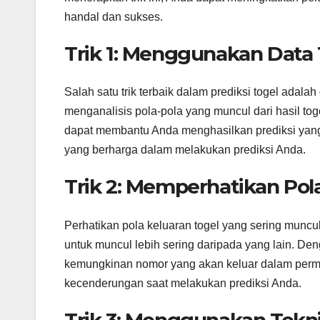
handal dan sukses.
Trik 1: Menggunakan Data T
Salah satu trik terbaik dalam prediksi togel adal
menganalisis pola-pola yang muncul dari hasil to
dapat membantu Anda menghasilkan prediksi yang le
yang berharga dalam melakukan prediksi Anda.
Trik 2: Memperhatikan Pol
Perhatikan pola keluaran togel yang sering munc
untuk muncul lebih sering daripada yang lain. De
kemungkinan nomor yang akan keluar dalam permai
kecenderungan saat melakukan prediksi Anda.
Trik 3: Menggunakan Teknik