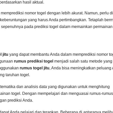
berdasarkan hasil aktual.
memprediksi nomor togel dengan lebih akurat. Namun, perlu di
tor keberuntungan yang harus Anda pertimbangkan. Tetaplah ber
 sepenuhnya pada prediksi togel dalam memainkan permainan i
 jitu
yang dapat membantu Anda dalam memprediksi nomor to
nggunaan
rumus prediksi togel
menjadi salah satu metode yang
enggunakan
rumus togel jitu
, Anda bisa meningkatkan peluang
g taruhan togel.
ematika dan analisis data yang digunakan untuk menghitung
inan togel. Dengan mempelajari dan menguasai rumus-rumus 
gan prediksi Anda.
dapat Anda pelajari dan terapkan. Beberapa di antaranya melib