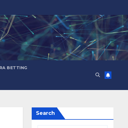
RA BETTING
Search