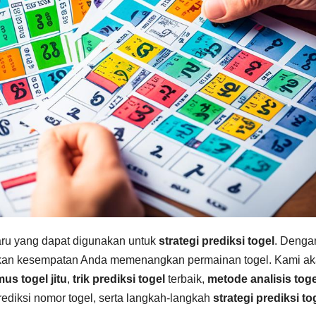
baru yang dapat digunakan untuk
strategi prediksi togel
. Denga
katkan kesempatan Anda memenangkan permainan togel. Kami a
us togel jitu
,
trik prediksi togel
terbaik,
metode analisis toge
 prediksi nomor togel, serta langkah-langkah
strategi prediksi to