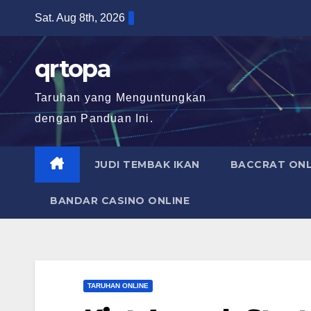
Skip
Sat. Aug 8th, 2026
to
content
qrtopa
Taruhan yang Menguntungkan
dengan Panduan Ini.
JUDI TEMBAK IKAN
BACCRAT ONL
BANDAR CASINO ONLINE
TARUHAN ONLINE