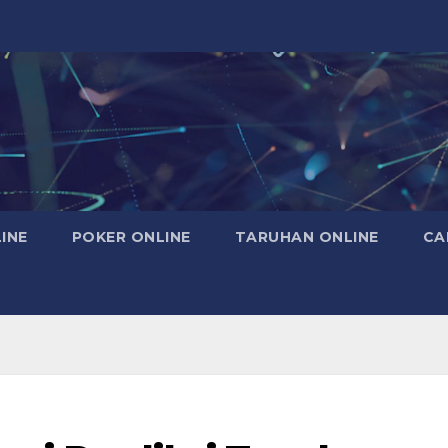
INE
POKER ONLINE
TARUHAN ONLINE
CA