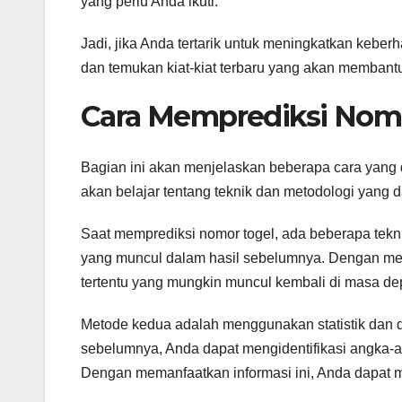
yang perlu Anda ikuti.
Jadi, jika Anda tertarik untuk meningkatkan keberh
dan temukan kiat-kiat terbaru yang akan memban
Cara Memprediksi Nom
Bagian ini akan menjelaskan beberapa cara yang 
akan belajar tentang teknik dan metodologi yang
Saat memprediksi nomor togel, ada beberapa tekni
yang muncul dalam hasil sebelumnya. Dengan meng
tertentu yang mungkin muncul kembali di masa de
Metode kedua adalah menggunakan statistik dan da
sebelumnya, Anda dapat mengidentifikasi angka-
Dengan memanfaatkan informasi ini, Anda dapat m