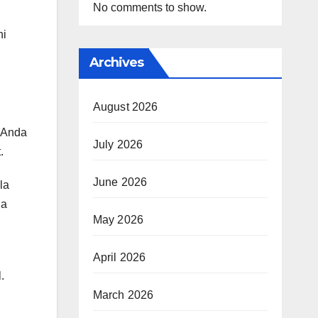
No comments to show.
ni
Archives
August 2026
. Anda
July 2026
.
June 2026
la
la
May 2026
April 2026
.
March 2026