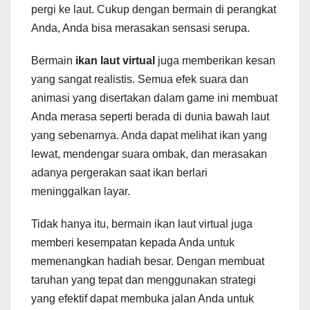
pergi ke laut. Cukup dengan bermain di perangkat
Anda, Anda bisa merasakan sensasi serupa.
Bermain
ikan laut virtual
juga memberikan kesan
yang sangat realistis. Semua efek suara dan
animasi yang disertakan dalam game ini membuat
Anda merasa seperti berada di dunia bawah laut
yang sebenarnya. Anda dapat melihat ikan yang
lewat, mendengar suara ombak, dan merasakan
adanya pergerakan saat ikan berlari
meninggalkan layar.
Tidak hanya itu, bermain ikan laut virtual juga
memberi kesempatan kepada Anda untuk
memenangkan hadiah besar. Dengan membuat
taruhan yang tepat dan menggunakan strategi
yang efektif dapat membuka jalan Anda untuk