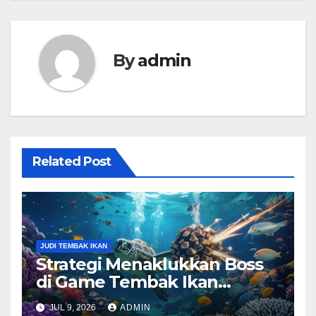
By
admin
Related Post
JUDI TEMBAK IKAN
Strategi Menaklukkan Boss
di Game Tembak Ikan
Bertema Dunia Bawah Laut
JUL 9, 2026
ADMIN