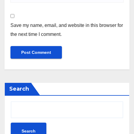
Save my name, email, and website in this browser for
the next time I comment.
Search
Search