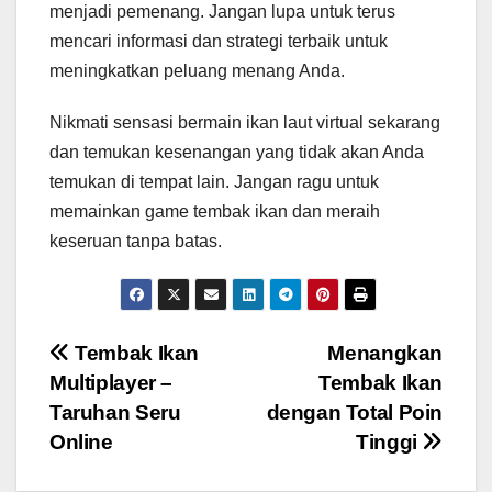
menjadi pemenang. Jangan lupa untuk terus
mencari informasi dan strategi terbaik untuk
meningkatkan peluang menang Anda.
Nikmati sensasi bermain ikan laut virtual sekarang
dan temukan kesenangan yang tidak akan Anda
temukan di tempat lain. Jangan ragu untuk
memainkan game tembak ikan dan meraih
keseruan tanpa batas.
Post
Tembak Ikan
Menangkan
Multiplayer –
Tembak Ikan
navigation
Taruhan Seru
dengan Total Poin
Online
Tinggi