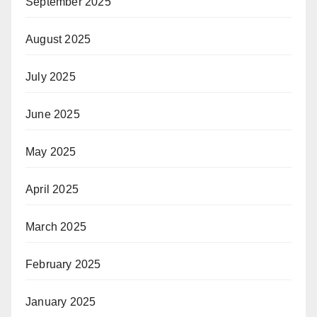
September 2025
August 2025
July 2025
June 2025
May 2025
April 2025
March 2025
February 2025
January 2025