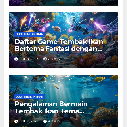
yang Efektif
JUDI TEMBAK IKAN
Daftar Game Tembak Ikan
Bertema Fantasi dengan
Karakter dan Senjata Unik
JUL 8, 2026
ADMIN
untuk Pengalaman Seru
JUDI TEMBAK IKAN
Pengalaman Bermain
Tembak Ikan Tema
Petualangan Laut dengan
JUL 7, 2026
ADMIN
Hadiah Menarik yang Seru