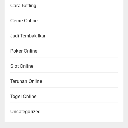
Cara Betting
Ceme Online
Judi Tembak Ikan
Poker Online
Slot Online
Taruhan Online
Togel Online
Uncategorized