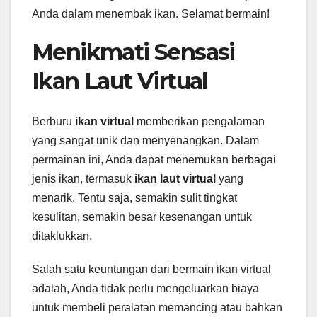
Anda dalam menembak ikan. Selamat bermain!
Menikmati Sensasi
Ikan Laut Virtual
Berburu
ikan virtual
memberikan pengalaman
yang sangat unik dan menyenangkan. Dalam
permainan ini, Anda dapat menemukan berbagai
jenis ikan, termasuk
ikan laut virtual
yang
menarik. Tentu saja, semakin sulit tingkat
kesulitan, semakin besar kesenangan untuk
ditaklukkan.
Salah satu keuntungan dari bermain ikan virtual
adalah, Anda tidak perlu mengeluarkan biaya
untuk membeli peralatan memancing atau bahkan