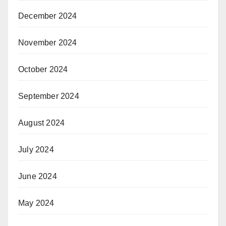
December 2024
November 2024
October 2024
September 2024
August 2024
July 2024
June 2024
May 2024