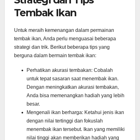
Tembak Ikan
Untuk meraih kemenangan dalam permainan
tembak ikan, Anda perlu menguasai beberapa
strategi dan trik. Berikut beberapa tips yang
berguna dalam bermain tembak ikan:
Perhatikan akurasi tembakan: Cobalah
untuk tepat sasaran saat menembak ikan.
Dengan meningkatkan akurasi tembakan,
Anda bisa memenangkan hadiah yang lebih
besar.
Mengenali ikan berharga: Ketahui jenis ikan
dengan nilai tertinggi dan fokuslah
menembak ikan tersebut. Ikan yang memiliki
nilai tinggi akan memberikan hadiah yang