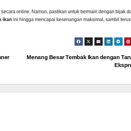
secara online. Namun, pastikan untuk bermain dengan bijak d
 ikan
ini hingga mencapai kesenangan maksimal, sambil terus
nner
Menang Besar Tembak Ikan dengan Tar
Ekspr