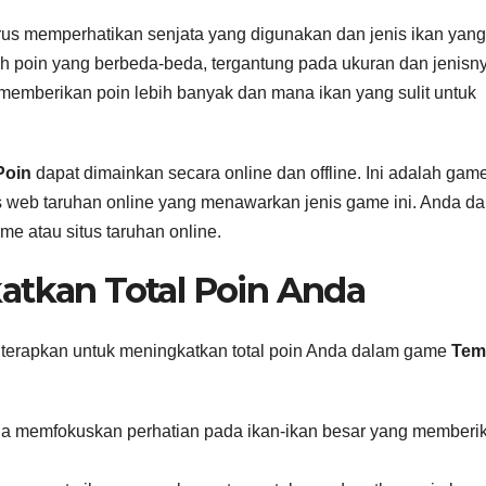
rus memperhatikan senjata yang digunakan dan jenis ikan yan
ah poin yang berbeda-beda, tergantung pada ukuran dan jenisn
mberikan poin lebih banyak dan mana ikan yang sulit untuk
Poin
dapat dimainkan secara online dan offline. Ini adalah gam
s web taruhan online yang menawarkan jenis game ini. Anda da
 atau situs taruhan online.
atkan Total Poin Anda
a terapkan untuk meningkatkan total poin Anda dalam game
Tem
nda memfokuskan perhatian pada ikan-ikan besar yang memberi