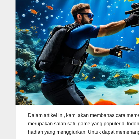
Dalam artikel ini, kami akan membahas cara me
merupakan salah satu game yang populer di Indon
hadiah yang menggiurkan. Untuk dapat memenangk