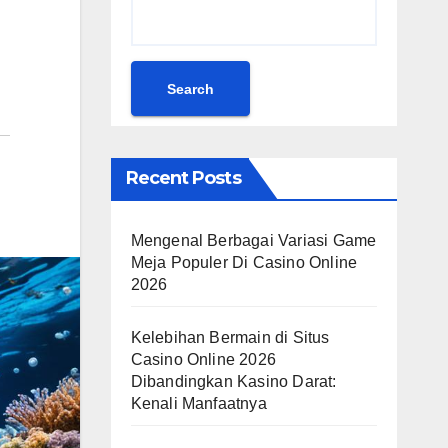
Search
Recent Posts
Mengenal Berbagai Variasi Game
Meja Populer Di Casino Online
2026
Kelebihan Bermain di Situs
Casino Online 2026
Dibandingkan Kasino Darat:
Kenali Manfaatnya