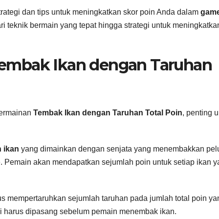
rategi dan tips untuk meningkatkan skor poin Anda dalam
gam
i teknik bermain yang tepat hingga strategi untuk meningkatkan
embak Ikan dengan Taruhan
permainan
Tembak Ikan dengan Taruhan Total Poin
, penting 
 ikan
yang dimainkan dengan senjata yang menembakkan pel
me. Pemain akan mendapatkan sejumlah poin untuk setiap ikan 
s mempertaruhkan sejumlah taruhan pada jumlah total poin ya
ini harus dipasang sebelum pemain menembak ikan.