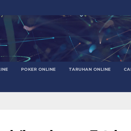
INE
POKER ONLINE
TARUHAN ONLINE
CA