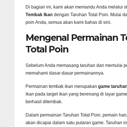
Di bagian ini, kami akan memandu Anda melalui st
Tembak Ikan
dengan Taruhan Total Poin. Mulai dar
poin Anda, semua akan kami bahas di sini.
Mengenal Permainan T
Total Poin
Sebelum Anda memasang taruhan dan memulai 
memahami dasar-dasar permainannya.
Permainan tembak ikan merupakan
game taruhan
ikan pada target ikan yang berenang di layar ga
berhasil ditembak.
Dalam permainan Taruhan Total Poin, pemain haru
akan dicapai dalam satu putaran game. Taruhan 