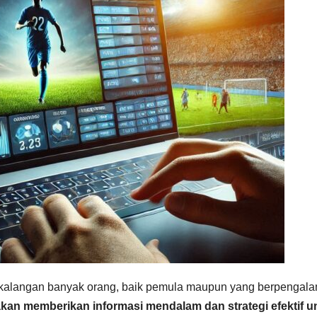
di kalangan banyak orang, baik pemula maupun yang berpengal
 akan memberikan informasi mendalam dan strategi efektif u