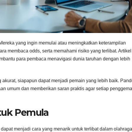
 Mereka yang ingin memulai atau meningkatkan keterampilan
ara membaca odds, serta memahami risiko yang terlibat. Artikel 
bantu para pembaca menavigasi dunia taruhan dengan lebih
 akurat, siapapun dapat menjadi pemain yang lebih baik. Pan
yaan umum dan memberikan saran praktis agar setiap penggema
ntuk Pemula
 dapat menjadi cara yang menarik untuk terlibat dalam olahraga