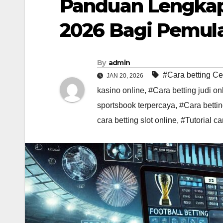
Panduan Lengkap 
2026 Bagi Pemul
By
admin
#Cara betting C
JAN 20, 2026
kasino online
,
#Cara betting judi o
sportsbook terpercaya
,
#Cara betti
cara betting slot online
,
#Tutorial ca