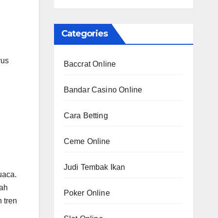
Categories
rus
Baccrat Online
Bandar Casino Online
Cara Betting
Ceme Online
Judi Tembak Ikan
uaca.
dah
Poker Online
 tren