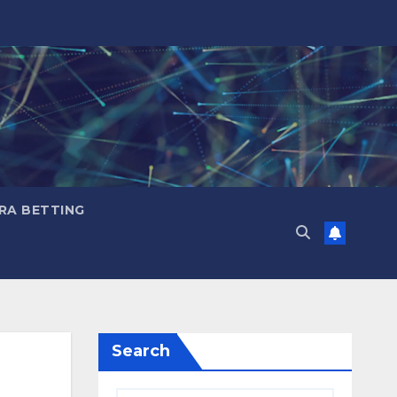
RA BETTING
Search