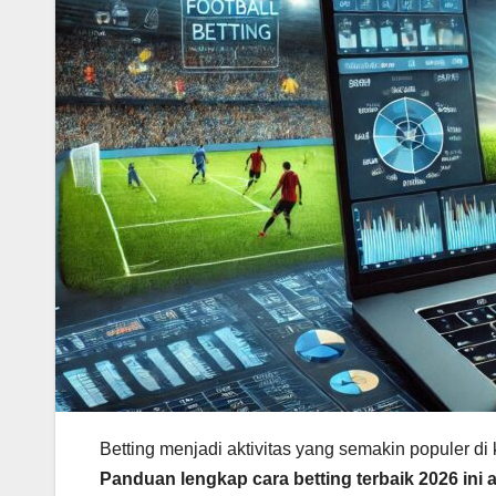
Betting menjadi aktivitas yang semakin populer 
Panduan lengkap cara betting terbaik 2026 ini