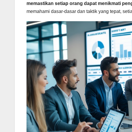
memastikan setiap orang dapat menikmati pen
memahami dasar-dasar dan taktik yang tepat, seti