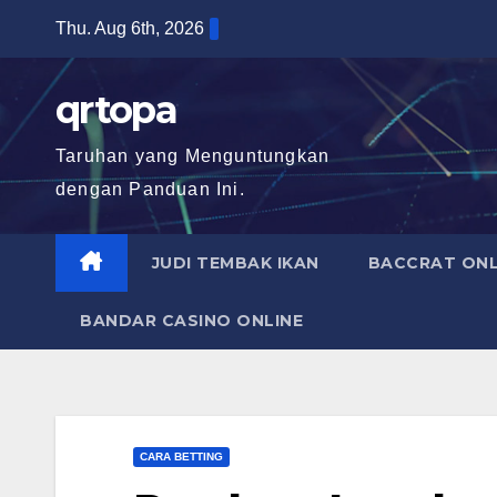
Skip
Thu. Aug 6th, 2026
to
content
qrtopa
Taruhan yang Menguntungkan
dengan Panduan Ini.
JUDI TEMBAK IKAN
BACCRAT ONL
BANDAR CASINO ONLINE
CARA BETTING