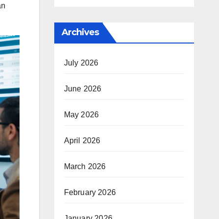
an
Archives
July 2026
June 2026
May 2026
April 2026
March 2026
February 2026
January 2026