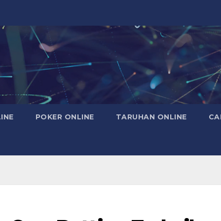
INE
POKER ONLINE
TARUHAN ONLINE
CA