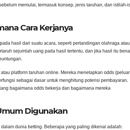
elum memulai, termasuk konsep, jenis taruhan, dan istilah-is
mana Cara Kerjanya
a hasil dari suatu acara, seperti pertandingan olahraga atau
taruh sejumlah uang pada hasil tertentu, dan jika hasil itu bena
euntungan.
a atau platform taruhan online. Mereka menetapkan odds (pelua
rfungsi sebagai dasar untuk menghitung potensi pembayaran.
tang bagaimana odds bekerja dan bagaimana mereka
g Umum Digunakan
dalam dunia betting. Beberapa yang paling dikenal adalah: