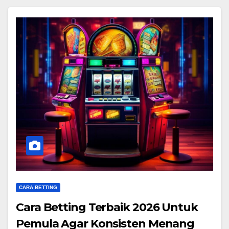
CARA BETTING
Cara Betting Terbaik 2026 Untuk
Pemula Agar Konsisten Menang