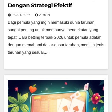
Dengan Strategi Efektif
29/01/2026
ADMIN
Bagi pemula yang ingin memasuki dunia taruhan,
sangat penting untuk mempunyai pendekatan yang
tepat. Cara betting terbaik 2026 untuk pemula adalah
dengan memahami dasar-dasar taruhan, memilih jenis
taruhan yang sesuai,…