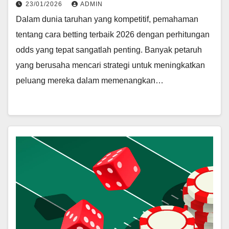
23/01/2026
ADMIN
Dalam dunia taruhan yang kompetitif, pemahaman
tentang cara betting terbaik 2026 dengan perhitungan
odds yang tepat sangatlah penting. Banyak petaruh
yang berusaha mencari strategi untuk meningkatkan
peluang mereka dalam memenangkan…