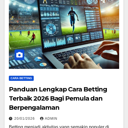
CARA BETTING
Panduan Lengkap Cara Betting
Terbaik 2026 Bagi Pemula dan
Berpengalaman
20/01/2026
ADMIN
Betting menjadi aktivitas yang semakin populer di