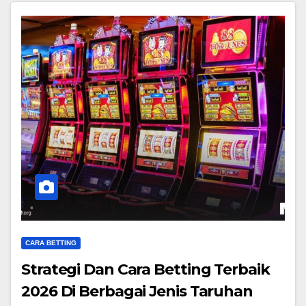
CARA BETTING
Strategi Dan Cara Betting Terbaik
2026 Di Berbagai Jenis Taruhan