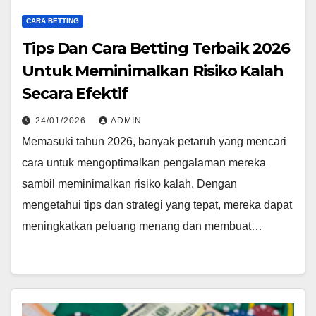
CARA BETTING
Tips Dan Cara Betting Terbaik 2026
Untuk Meminimalkan Risiko Kalah
Secara Efektif
24/01/2026
ADMIN
Memasuki tahun 2026, banyak petaruh yang mencari
cara untuk mengoptimalkan pengalaman mereka
sambil meminimalkan risiko kalah. Dengan
mengetahui tips dan strategi yang tepat, mereka dapat
meningkatkan peluang menang dan membuat…