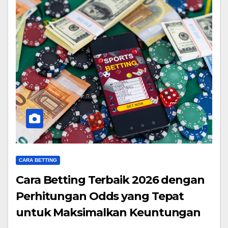
CARA BETTING
Cara Betting Terbaik 2026 dengan
Perhitungan Odds yang Tepat
untuk Maksimalkan Keuntungan