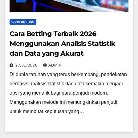
CARA BETTING
Cara Betting Terbaik 2026
Menggunakan Analisis Statistik
dan Data yang Akurat
27/01/2026
ADMIN
Di dunia taruhan yang terus berkembang, pendekatan
berbasis analisis statistik dan data semakin menjadi
opsi yang menarik bagi para penjudi modern.
Menggunakan metode ini memungkinkan penjudi
untuk membuat keputusan yang…