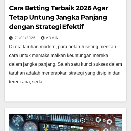
Cara Betting Terbaik 2026 Agar
Tetap Untung Jangka Panjang
dengan Strategi Efektif
21/01/2026
ADMIN
Di era taruhan modern, para petaruh sering mencari
cara untuk memaksimalkan keuntungan mereka
dalam jangka panjang. Salah satu kunci sukses dalam
taruhan adalah menerapkan strategi yang disiplin dan
terencana, serta…