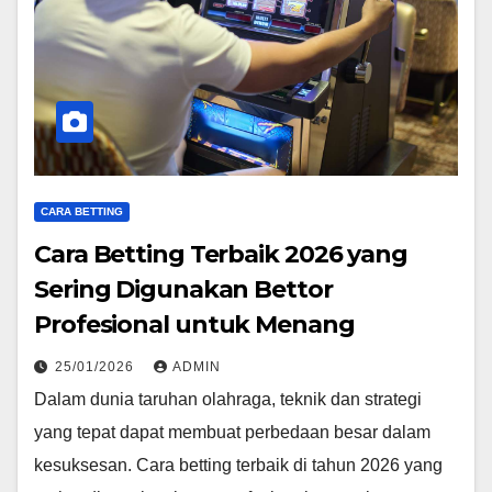
CARA BETTING
Cara Betting Terbaik 2026 yang
Sering Digunakan Bettor
Profesional untuk Menang
25/01/2026
ADMIN
Dalam dunia taruhan olahraga, teknik dan strategi
yang tepat dapat membuat perbedaan besar dalam
kesuksesan. Cara betting terbaik di tahun 2026 yang